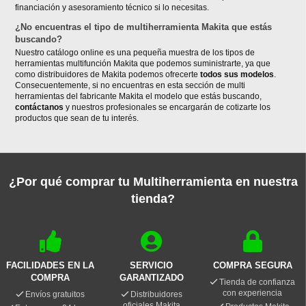
financiación y asesoramiento técnico si lo necesitas.
¿No encuentras el tipo de multiherramienta Makita que estás
buscando?
Nuestro catálogo online es una pequeña muestra de los tipos de
herramientas multifunción Makita que podemos suministrarte, ya que
como distribuidores de Makita podemos ofrecerte
todos sus modelos
.
Consecuentemente, si no encuentras en esta sección de multi
herramientas del fabricante Makita el modelo que estás buscando,
contáctanos
y nuestros profesionales se encargarán de cotizarte los
productos que sean de tu interés.
¿Por qué comprar tu Multiherramienta en nuestra
tienda?
FACILIDADES EN LA
SERVICIO
COMPRA SEGURA
COMPRA
GARANTIZADO
Tienda de confianza
con experiencia
Envíos gratuitos
Distribuidores
oficiales Makita