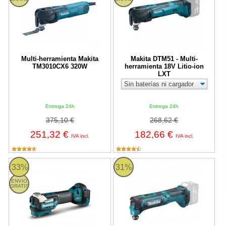
Multi-herramienta Makita
Makita DTM51 - Multi-
TM3010CX6 320W
herramienta 18V Litio-ion
LXT
Entrega 24h
Entrega 24h
375,10 €
268,62 €
251,32 €
182,66 €
IVA incl.
IVA incl.
Makita DTM52Z - Multiherramienta BL 18V LXT STARLOCK MA
Multiherramienta Makita TM30D 1
33%
31%
ENVIO
GRATIS