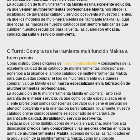
La adquisición de tu multiherramienta Makita es
una excelente solución
,
ya que
vender multiherramientas profesionales Makita
nos ofrece la
posibilidad de garantizar calidad y servicio post-venta a nuestros clientes,
ya que los modelos de multi-herramientas del fabricante Makita (al igual
que todas las marcas de nuestro catálogo) son siempre fabricantes que
cumplen nuestros requisitos para la venta, las cuales son
eficacia,
calidad, garantía y servicio post-venta
.
C.Turró: Compra tus herramienta multifunción Makita a
buen precio
Como distribuidores oficiales de
herramientas Makita
y conscientes de la
excelente calidad de su catálogo de multiherramientas profesionales,
ponemos a tu alcance el amplio catálogo de multi-herramientas Makita
para que puedas comprar el tipo de multiherramienta que quieres
comprar, ya que Makita es un
marca especializada en la fabricación de
multiherramientas profesionales
.
La adquisición de tu multiherramienta Makita en Comerç Turró será
garantía de
el mejor servicio
, ya que como tienda especializada en el
cliente profesional somos conscientes del valor que tiene el servicio de
atención postventa y a la orientación personalizada. Igualmente, nuestro
catálogo online cuidadosamente seleccionado se encargará de
garantizarte
calidad, durabilidad y servicio post-venta
.
Destacar que como distribuidores de Makita en España, ponemos a tu
disposición
precios muy competitivos y las mejores ofertas
en toda la
gama de
multiherramientas Makita
; además de todas las facilidades en
la adquisición de tu multiherramienta Makita, como una posible