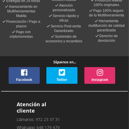
Productos Makita
Entregas en 24 horas
100% originales
Atención
Asesoramiento en
personalizada
Pago 100% seguro
Multiherramientas
de tu Multiherramienta
Makita
Servicio rápido y
eficaz
Herramienta
Financiación / Pago a
multifunción de calidad
plazos
Servicio Post-venta
garantizada
Garantizado
Pago con
Derecho de
criptomonedas
Suministro de
devolución
accesorios y recambios
Síguenos en...
Facebook
Twitter
Instagram
Atención al
cliente
Llámanos: 972 23 37 31
Whatsapp: 648 179 479