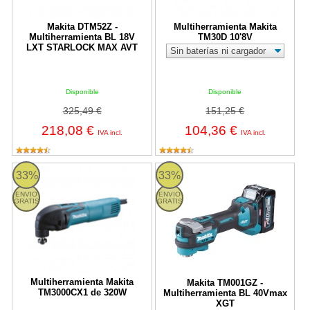
Makita DTM52Z -
Multiherramienta Makita
Multiherramienta BL 18V
TM30D 10'8V
LXT STARLOCK MAX AVT
Disponible
Disponible
325,49 €
151,25 €
218,08 €
104,36 €
IVA incl.
IVA incl.
Multiherramienta Makita TM3000CX1 de 320W
Makita TM001GZ - Multiherrami
33%
33%
ENVIO
ENVIO
GRATIS
GRATIS
Multiherramienta Makita
Makita TM001GZ -
TM3000CX1 de 320W
Multiherramienta BL 40Vmax
XGT