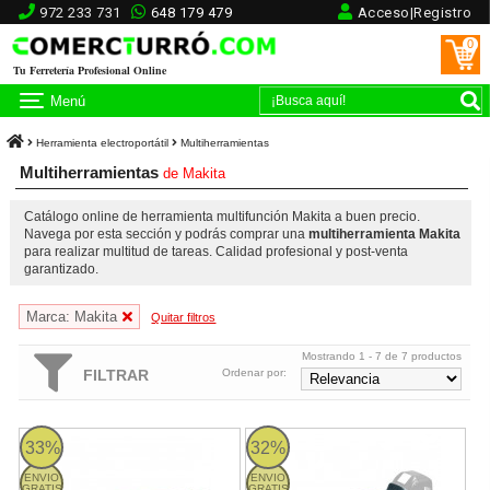
972 233 731
648 179 479
Acceso|Registro
0
Tu Ferretería Profesional Online
Menú
Herramienta electroportátil
Multiherramientas
Multiherramientas
de
Makita
Catálogo online de herramienta multifunción Makita a buen precio.
Navega por esta sección y podrás comprar una
multiherramienta Makita
para realizar multitud de tareas. Calidad profesional y post-venta
garantizado.
Marca: Makita
Quitar filtros
Mostrando 1 - 7 de 7 productos
FILTRAR
Ordenar por:
Multi-herramienta Makita TM3010CX6 320W
Makita DTM51 - Multi-herramienta
33%
32%
ENVIO
ENVIO
GRATIS
GRATIS