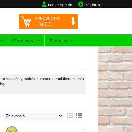
Iniciar sesión
Regístrate
0
PRODUCTOS
0,00
€
Ferretería
Marcas
sta sección y podrás comprar la multiherramienta
dos.
r:
ofessional - 400W
Bosch GOP 12V-28 Professional - Multi-Cutter a batería