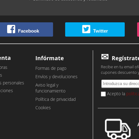
Facebook
Twitter
enta
Infórmate
Regístrat
Recibe en tu email of
pras
Formas de pago
cupones descuento 
s
Envíos y devoluciones
s personales
Aviso legal y
cciones
funcionamiento
Acepto la
políti
Política de privacidad
Cookies