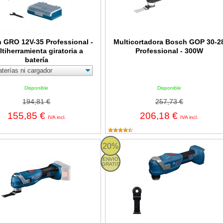
 GRO 12V-35 Professional -
Multicortadora Bosch GOP 30-2
tiherramienta giratoria a
Professional - 300W
batería
Disponible
Disponible
194,81 €
257,73 €
155,85 €
206,18 €
IVA incl.
IVA incl.
P 18V-34 Professional - Multiherramienta a batería
Bosch GOP 18V-30 Professional - Mu
20%
ENVIO
GRATIS