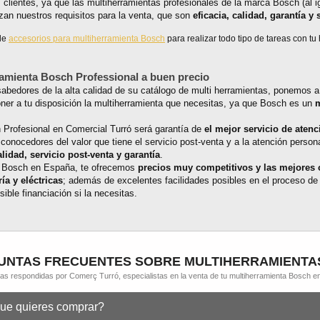
s clientes, ya que las multiherramientas profesionales de la marca Bosch (al 
zan nuestros requisitos para la venta, que son
eficacia, calidad, garantía y 
 de
accesorios para multiherramienta Bosch
para realizar todo tipo de tareas con tu
amienta Bosch Professional a buen precio
abedores de la alta calidad de su catálogo de multi herramientas, ponemos a
ner a tu disposición la multiherramienta que necesitas, ya que Bosch es un
m
 Profesional en Comercial Turró será garantía de
el mejor servicio de atenc
 conocedores del valor que tiene el servicio post-venta y a la atención perso
alidad, servicio post-venta y garantía
.
de Bosch en España, te ofrecemos
precios muy competitivos y las mejores 
ía y eléctricas
; además de excelentes facilidades posibles en el proceso de
ble financiación si la necesitas.
NTAS FRECUENTES SOBRE MULTIHERRAMIENTA
as respondidas por Comerç Turró, especialistas en la venta de tu multiherramienta Bosch e
que quieres comprar?