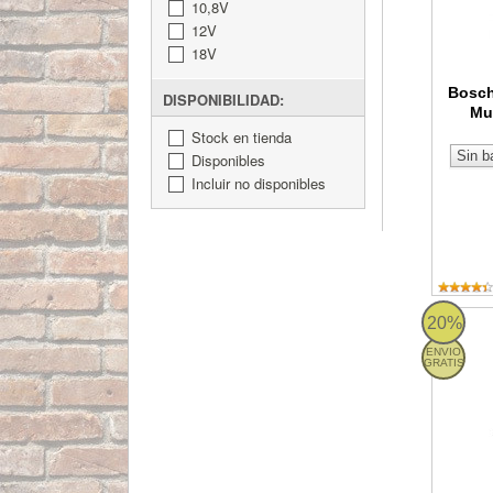
10,8V
12V
18V
Bosch
DISPONIBILIDAD:
Mul
Stock en tienda
Disponibles
Incluir no disponibles
Bosch GO
20%
ENVIO
GRATIS