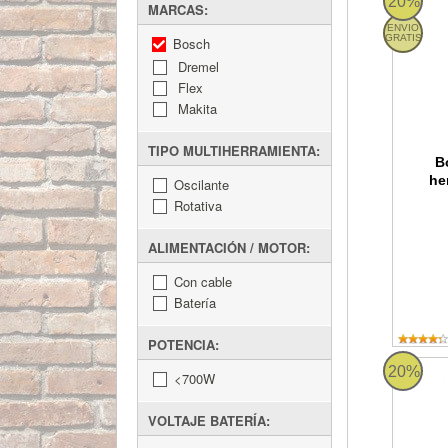
20%
MARCAS:
ENVIO
GRATIS
Bosch
Dremel
Flex
Makita
TIPO MULTIHERRAMIENTA:
B
he
Oscilante
Rotativa
ALIMENTACIÓN / MOTOR:
Con cable
Batería
POTENCIA:
Bosch GR
20%
<700W
VOLTAJE BATERÍA: