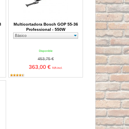
8
Multicortadora Bosch GOP 55-36
Professional - 550W
Disponible
453,75 €
363,00 €
IVA incl.
ltiherramienta a batería