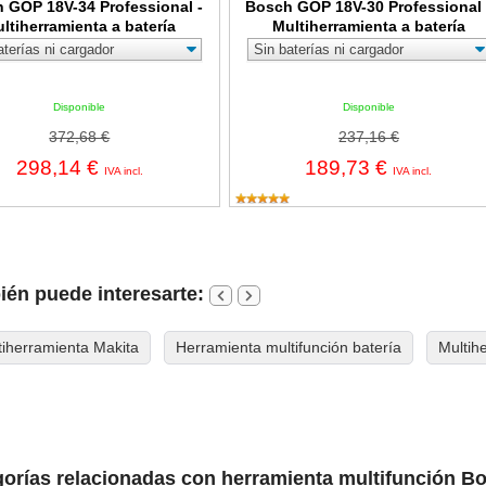
 GOP 18V-34 Professional -
Bosch GOP 18V-30 Professional 
ltiherramienta a batería
Multiherramienta a batería
Disponible
Disponible
372,68 €
237,16 €
298,14 €
189,73 €
IVA incl.
IVA incl.
én puede interesarte:
tiherramienta Makita
Herramienta multifunción batería
Multih
orías relacionadas con herramienta multifunción B