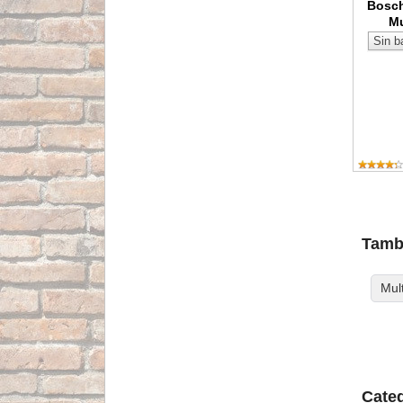
Bosch
Mu
Tambi
Mul
Categ