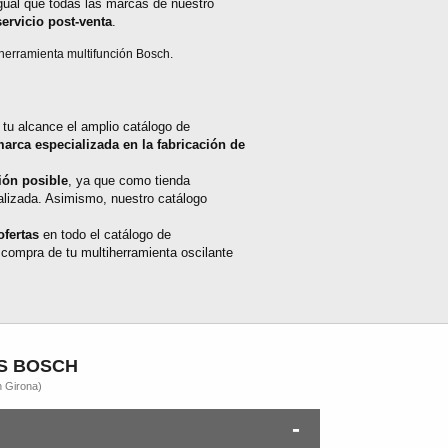
igual que todas las marcas de nuestro
servicio post-venta
.
 herramienta multifunción Bosch.
 tu alcance el amplio catálogo de
arca especializada en la fabricación de
ión posible
, ya que como tienda
nalizada. Asimismo, nuestro catálogo
ofertas
en todo el catálogo de
 compra de tu multiherramienta oscilante
S BOSCH
n Girona)