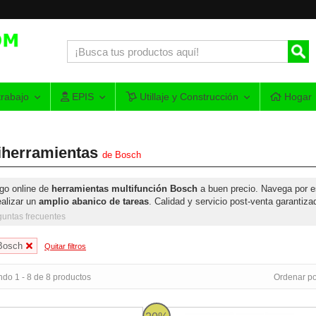
rabajo
EPIS
Utillaje y Construcción
Hogar
iherramientas
de
Bosch
go online de
herramientas multifunción Bosch
a buen precio. Navega por e
ealizar un
amplio abanico de tareas
. Calidad y servicio post-venta garantiza
guntas frecuentes
Bosch
Quitar filtros
do 1 - 8 de 8 productos
Ordenar po
-28 Bosch
Multicortadora Bosch GOP 40-30 Pr