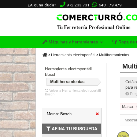
¿Alguna duda?
972 233 731
648 179 479
Tu Ferretería Profesional Online
Máquinas y herramientas
Ropa de t
Herramienta electroportátil
Multiherramientas
Mult
Herramienta electroportátil
Bosch
Multiherramientas
Catálo
para r
Volver a Herramienta electroportátil
Bosch
Pre
Marca: 
Marca: Bosch
Mostran
AFINA TU BUSQUEDA
GOP 30