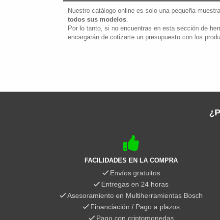
Nuestro catálogo online es solo una pequeña muestr
todos sus modelos
.
Por lo tanto, si no encuentras en esta sección de h
encargarán de cotizarte un presupuesto con los produ
¿P
FACILIDADES EN LA COMPRA
Envíos gratuitos
Entregas en 24 horas
Asesoramiento en Multiherramientas Bosch
Financiación / Pago a plazos
Pago con criptomonedas