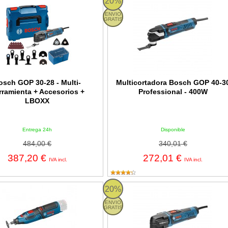
20%
ENVIO
GRATIS
osch GOP 30-28 - Multi-
Multicortadora Bosch GOP 40-3
rramienta + Accesorios +
Professional - 400W
LBOXX
Entrega 24h
Disponible
484,00 €
340,01 €
387,20 €
272,01 €
IVA incl.
IVA incl.
O 12V-35 Professional - Multiherramienta giratoria a batería
Multicortadora Bosch GOP 30-28 Pr
20%
ENVIO
GRATIS