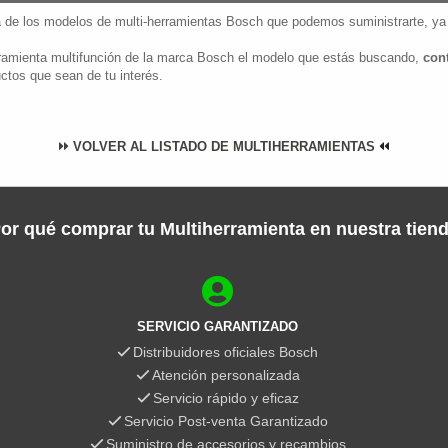
a de los modelos de multi-herramientas Bosch que podemos suministrarte, y
erramienta multifunción de la marca Bosch el modelo que estás buscando,
con
ctos que sean de tu interés.
VOLVER AL LISTADO DE MULTIHERRAMIENTAS
or qué comprar tu Multiherramienta en nuestra tien
SERVICIO GARANTIZADO
Distribuidores oficiales Bosch
Atención personalizada
Servicio rápido y eficaz
Servicio Post-venta Garantizado
Suministro de accesorios y recambios