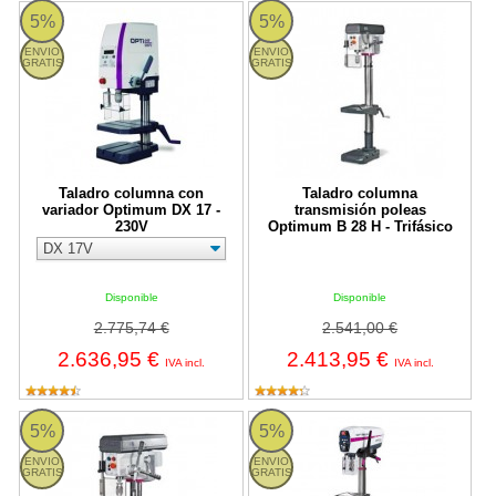
Taladro columna con variador Optimum DX 17 - 230V
B 28 H Optimum
5%
5%
ENVIO
ENVIO
GRATIS
GRATIS
Taladro columna con
Taladro columna
variador Optimum DX 17 -
transmisión poleas
230V
Optimum B 28 H - Trifásico
Disponible
Disponible
2.775,74 €
2.541,00 €
2.636,95 €
2.413,95 €
IVA incl.
IVA incl.
Taladro columna transmisión poleas Optimum B 24 H
Taladro columna transmisión pol
5%
5%
ENVIO
ENVIO
GRATIS
GRATIS