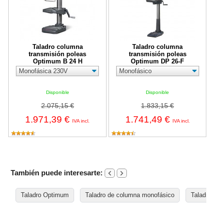
Taladro columna
Taladro columna
transmisión poleas
transmisión poleas
Optimum B 24 H
Optimum DP 26-F
Disponible
Disponible
2.075,15 €
1.833,15 €
1.971,39 €
1.741,49 €
IVA incl.
IVA incl.
También puede interesarte:
Taladro Optimum
Taladro de columna monofásico
Taladros 