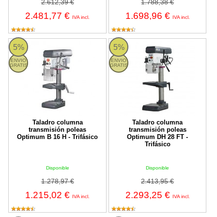
2.612,39 €
1.788,38 €
2.481,77 €
1.698,96 €
IVA incl.
IVA incl.
B 16 H Optimum
DH 28 FT Optimum
5%
5%
ENVIO
ENVIO
GRATIS
GRATIS
Taladro columna
Taladro columna
transmisión poleas
transmisión poleas
Optimum B 16 H - Trifásico
Optimum DH 28 FT -
Trifásico
Disponible
Disponible
1.278,97 €
2.413,95 €
1.215,02 €
2.293,25 €
IVA incl.
IVA incl.