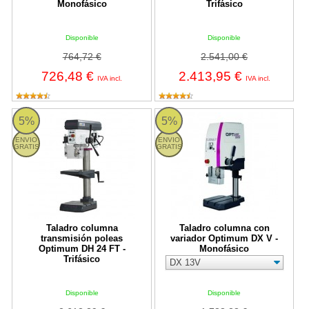
Monofásico
Trifásico
Disponible
Disponible
764,72 €
2.541,00 €
726,48 €
2.413,95 €
IVA incl.
IVA incl.
DH 24 FT Optimum
Taladro columna con variador Op
5%
5%
ENVIO
ENVIO
GRATIS
GRATIS
Taladro columna
Taladro columna con
transmisión poleas
variador Optimum DX V -
Optimum DH 24 FT -
Monofásico
Trifásico
Disponible
Disponible