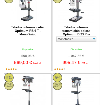
Taladro columna radial
Taladro columna
Optimum RB 6 T -
transmisión poleas
Monofásico
Optimum D 23 Pro
Disponible
Disponible
598,95 €
1.047,86 €
569,00 €
995,47 €
IVA incl.
IVA incl.
RB 8 S Optimum
Taladro columna transmisión pol
5%
5%
ENVIO
ENVIO
GRATIS
GRATIS