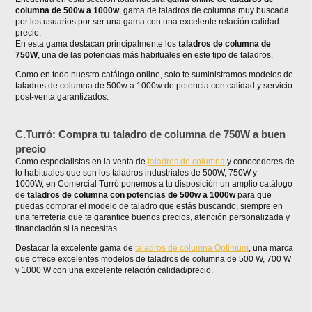
columna de 500w a 1000w
, gama de taladros de columna muy buscada
por los usuarios por ser una gama con una excelente relación calidad
precio.
En esta gama destacan principalmente los
taladros de columna de
750W
, una de las potencias más habituales en este tipo de taladros.
Como en todo nuestro catálogo online, solo te suministramos modelos de
taladros de columna de 500w a 1000w de potencia con calidad y servicio
post-venta garantizados.
C.Turró: Compra tu taladro de columna de 750W a buen
precio
Como especialistas en la venta de
taladros de columna
y conocedores de
lo habituales que son los taladros industriales de 500W, 750W y
1000W, en Comercial Turró ponemos a tu disposición un amplio catálogo
de
taladros de columna con potencias de 500w a 1000w
para que
puedas comprar el modelo de taladro que estás buscando, siempre en
una ferretería que te garantice buenos precios, atención personalizada y
financiación si la necesitas.
Destacar la excelente gama de
taladros de columna Optimum
, una marca
que ofrece excelentes modelos de taladros de columna de 500 W, 700 W
y 1000 W con una excelente relación calidad/precio.