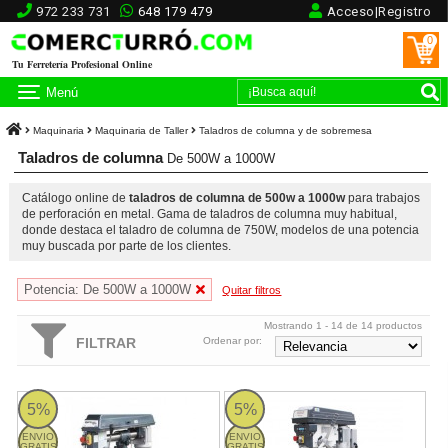
972 233 731
648 179 479
Acceso|Registro
0
Tu Ferretería Profesional Online
Menú
Maquinaria
Maquinaria de Taller
Taladros de columna y de sobremesa
Taladros de columna
De 500W a 1000W
Catálogo online de
taladros de columna de 500w a 1000w
para trabajos
de perforación en metal. Gama de taladros de columna muy habitual,
donde destaca el taladro de columna de 750W, modelos de una potencia
muy buscada por parte de los clientes.
Potencia: De 500W a 1000W
Quitar filtros
Mostrando 1 - 14 de 14 productos
FILTRAR
Ordenar por:
RB 6 T Optimum
Taladro columna transmisión pol
5%
5%
ENVIO
ENVIO
GRATIS
GRATIS