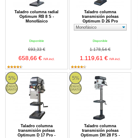
Taladro columna radial
Taladro columna
Optimum RB 8 S -
transmisión poleas
Monofásico
Optimum D 26 Pro
Disponible
Disponible
693,33 €
1.178,54 €
658,66 €
1.119,61 €
IVA incl.
IVA incl.
D 17 Pro Optimum
DH 28 FS Optimum
5%
5%
ENVIO
ENVIO
GRATIS
GRATIS
Taladro columna
Taladro columna
transmisión poleas
transmisión poleas
Optimum D 17 Pro -
Optimum DH 28 FS -