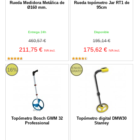
Rueda Medidora Metálica de
Rueda topómetro Jar RT1 de
Ø160 mm.
95cm
Entrega 24h
Disponible
460,57 €
195,14 €
211,75 €
175,62 €
IVA incl.
IVA incl.
Topómetro Bosch GWM 32 Professional
Topómetro digital DMW30 Stanley
ENVIO
16%
GRATIS
Topómetro Bosch GWM 32
Topómetro digital DMW30
Professional
Stanley