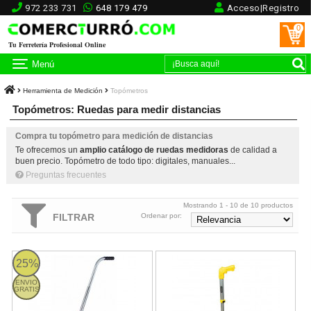
972 233 731
648 179 479
Acceso|Registro
0
Tu Ferretería Profesional Online
Menú
Herramienta de Medición
Topómetros
Topómetros: Ruedas para medir distancias
Compra tu topómetro para medición de distancias
Te ofrecemos un
amplio catálogo de ruedas medidoras
de calidad a
buen precio. Topómetro de todo tipo: digitales, manuales...
Preguntas frecuentes
Mostrando 1 - 10 de 10 productos
FILTRAR
Ordenar por:
Topómetro Odómetro Stanley
MW-40M Topómetro Stanley
25%
ENVIO
GRATIS