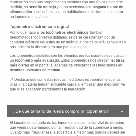
fabricación solo nos proporcionan medidas con una única unidad de
medida, su
sencillo manejo
y la
no necesidad de ninguna fuente de
alimentación
son los factores que habitualmente inciden en comprar
un topómetro mecánico.
Topómetro electrónico o digital
Por lo que hace a l
os topómetros electrónicos
, también
denominados topómetros digitales, estos se caracterizan por un
captador eléctrico del estilo de un imán que nos calculará las vueltas y
nos indicará la distancia en una pantalla digital.
Los topómetros digitales son los elegidos por los usuarios que buscan
un
topómetro más avanzado
. Estos topómetros nos ofrecen
lecturas
más claras
en la pantalla, además de ofrecernos las mediciones en
distintas unidades de medida
.
Destacar que con estas ruedas medidoras es importante que las
pilas o la batería tengan suficiente carga al empezar una medición, ya
que si se acabaran perderíamos la marcación.
¿De qué tamaño de rueda compro mi topómetro?
El tamaño de la rueda de los topómetros es un factor vital de decisión
que vendrá determinado por la irregularidad de la superficie a medir.
Cuanto más irregular sea la superficie a medir más grande deberá ser