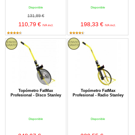
Disponible
Disponible
131,89 €
110,79 €
198,33 €
IVA incl.
IVA incl.
Topómetro FatMax Profesional - Disco Stanley
Topómetro FatMax Profesional - R
ENVIO
ENVIO
GRATIS
GRATIS
Topómetro FatMax
Topómetro FatMax
Profesional - Disco Stanley
Profesional - Radio Stanley
Disponible
Disponible