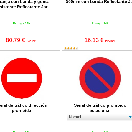
ranja con banda y goma
500mm con banda Reflectante J
sistente Reflectante Jar
Entrega 24h
Entrega 24h
80,79 €
16,13 €
IVA incl.
IVA incl.
 tráfico dirección prohibida
Señal de tráfico prohibido estacionar
ñal de tráfico dirección
Señal de tráfico prohibido
prohibida
estacionar