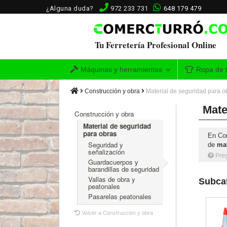
¿Alguna duda?
972 233 731
648 179 479
Tu Ferretería Profesional Online
Máquinas y herramientas
Ropa de t
Construcción y obra
Material de seguridad para o
Mate
Construcción y obra
Material de seguridad
para obras
En Com
Seguridad y
de
mat
señalización
Pre
Guardacuerpos y
barandillas de seguridad
Vallas de obra y
Subcat
peatonales
Pasarelas peatonales
Volver a Construcción y obra