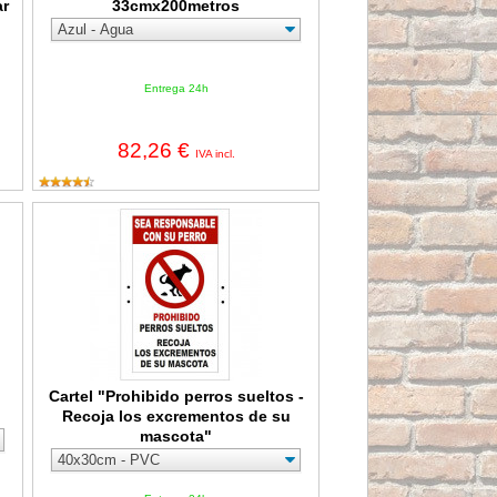
ar
33cmx200metros
Entrega 24h
82,26 €
IVA incl.
Cartel "Prohibido perros sueltos - Recoja los excrementos de s
Cartel "Prohibido perros sueltos -
Recoja los excrementos de su
mascota"