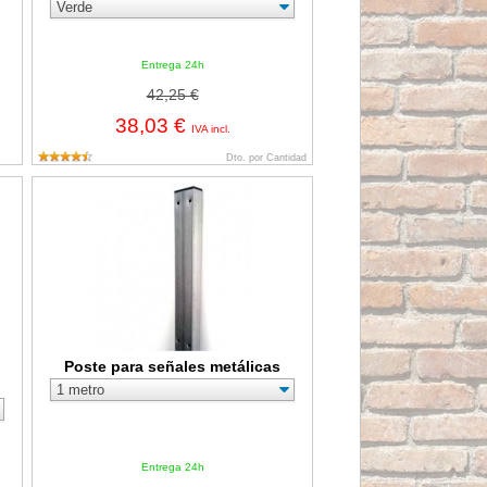
Entrega 24h
42,25 €
38,03 €
IVA incl.
Dto. por Cantidad
nar Homologada 60cms
Poste para señales metálicas
Poste para señales metálicas
Entrega 24h