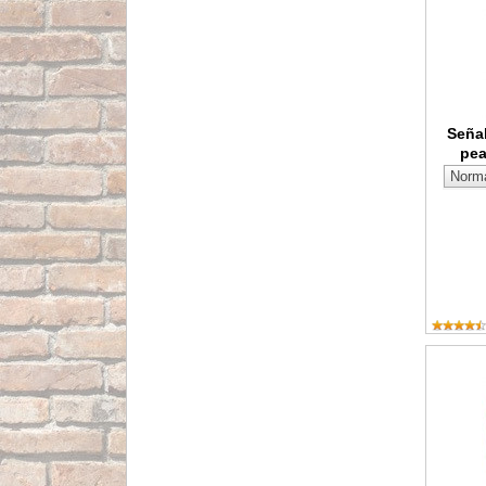
Señal
pe
Señal de