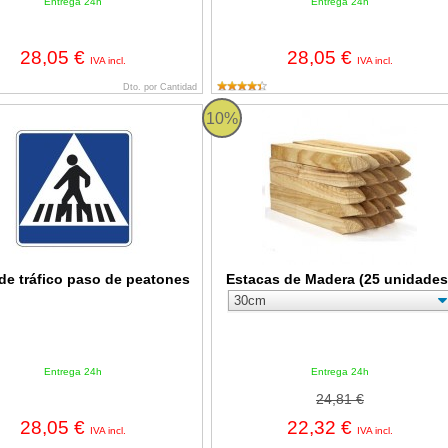
Entrega 24h
Entrega 24h
28,05 €
28,05 €
IVA incl.
IVA incl.
Dto. por Cantidad
 tráfico paso de peatones
Estacas de Madera (25 unidades)
10%
de tráfico paso de peatones
Estacas de Madera (25 unidades
Entrega 24h
Entrega 24h
24,81 €
28,05 €
22,32 €
IVA incl.
IVA incl.