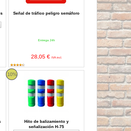
es
Señal de tráfico peligro semáforo
Entrega 24h
28,05 €
IVA incl.
Hito de balizamiento y señalización H-75
10%
s
Hito de balizamiento y
señalización H-75