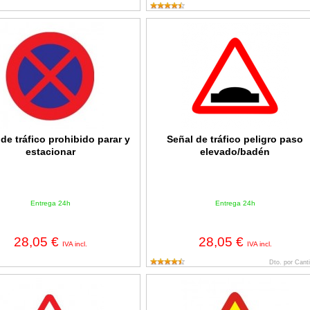
 tráfico prohibido parar y estacionar
Señal de tráfico peligro paso eleva
de tráfico prohibido parar y
Señal de tráfico peligro paso
estacionar
elevado/badén
Entrega 24h
Entrega 24h
28,05 €
28,05 €
IVA incl.
IVA incl.
Dto. por Cant
e tráfico peligro paso de peatones Homologada 70cm
Señal de obra peligro por obras