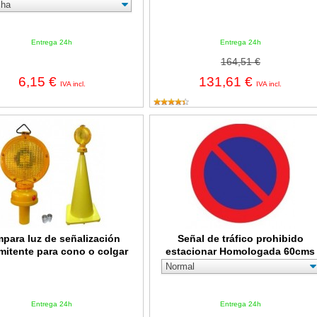
Entrega 24h
Entrega 24h
164,51 €
6,15 €
131,61 €
IVA incl.
IVA incl.
luz de señalización intermitente para cono o colgar
Señal de tráfico prohibido estacio
para luz de señalización
Señal de tráfico prohibido
rmitente para cono o colgar
estacionar Homologada 60cms
Entrega 24h
Entrega 24h