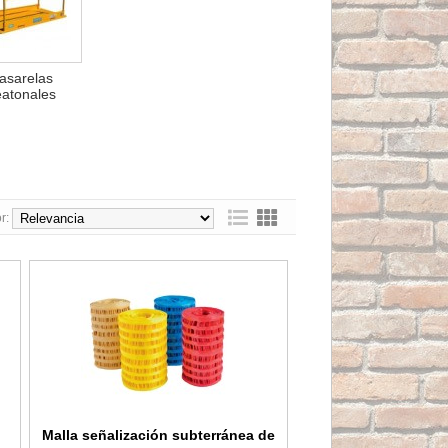
asarelas
atonales
r:
e Jar
m con banda Reflectante Jar
Malla señalización subterránea azul agua de 33cmx200metros
Malla señalización subterránea de