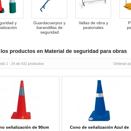
guridad y
Guardacuerpos y
Vallas de obra y
P
alización
barandillas de
peatonales
pe
seguridad
los productos en Material de seguridad para obras
ndo 1 - 24 de 432 productos
Ordenar po
ñalización de 90cm Naranja con banda y goma resistente Reflectant
Cono de señalización Azul de 500m
no señalización de 90cm
Cono de señalización Azul de