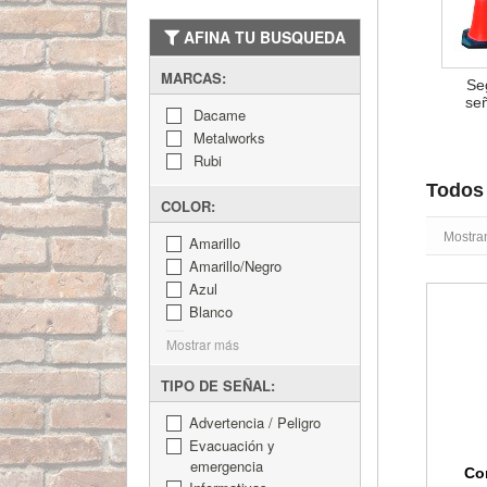
AFINA TU BUSQUEDA
MARCAS:
Se
señ
Dacame
Metalworks
Rubi
Todos 
COLOR:
Mostra
Amarillo
Amarillo/Negro
Azul
Cono se
Blanco
Mostrar más
TIPO DE SEÑAL:
Advertencia / Peligro
Evacuación y
emergencia
Co