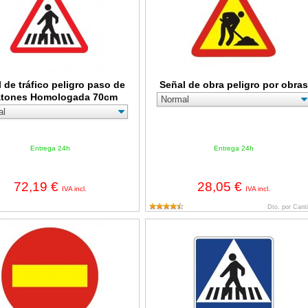
 de tráfico peligro paso de
Señal de obra peligro por obras
atones Homologada 70cm
Entrega 24h
Entrega 24h
72,19 €
28,05 €
IVA incl.
IVA incl.
Dto. por Cant
 obra dirección prohibida
Señal de tráfico paso de peatones