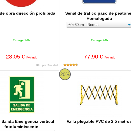
de obra dirección prohibida
Señal de tráfico paso de peaton
Homologada
Entrega 24h
Entrega 24h
28,05 €
77,90 €
IVA incl.
IVA incl.
Dto. por Cantidad
alida Emergencia vertical fotoluminiscente
Valla plegable PVC de 2,5 metros
20%
l Salida Emergencia vertical
Valla plegable PVC de 2,5 metro
fotoluminiscente