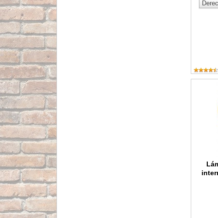
Lámpara 
Lám
inte