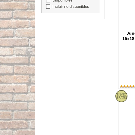
Incluir no disponibles
Jun
15x18
ENVIO
Guardavi
GRATIS