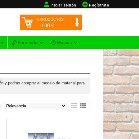
Iniciar sesión
Regístrate
0
PRODUCTOS
0,00
€
Ferretería
Marcas
ón y podrás comprar el modelo de material para
r:
r de 15x18x8mm (Atado 100 unidades)
Guardavivo exterior de 2,5 metros (Caja 25 unidades)