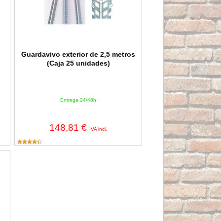
a
Guardavivo exterior de 2,5 metros
(Caja 25 unidades)
Entrega 24/48h
148,81 €
IVA incl.
0mm (Caja 100 unidades)