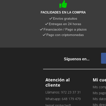
FACILIDADES EN LA COMPRA
Envíos gratuitos
Entregas en 24 horas
Financiación / Pago a plazos
Pago con criptomonedas
Síguenos en...
Atención al
Mi cu
cliente
Mis com
Llámanos: 972 23 37 31
Mis pago
Whatsapp: 648 179 479
Mis dato
Mis dire
[email protected]