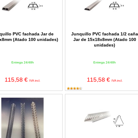
quillo PVC fachada Jar de
Junquillo PVC fachada 1/2 cañ
x8mm (Atado 100 unidades)
Jar de 15x18x8mm (Atado 100
unidades)
Entrega 24/48h
Entrega 24/48h
115,58 €
115,58 €
IVA incl.
IVA incl.
vo interior de 2 metros (Caja 100 unidades)
Guardavivo PVC Jar de 25x30x250