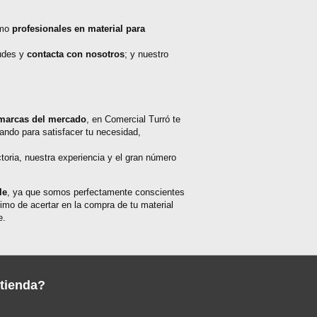
omo
profesionales en material para
dudes y
contacta con nosotros
; y nuestro
 marcas del mercado
, en Comercial Turró te
ndo para satisfacer tu necesidad,
oria, nuestra experiencia y el gran número
le
, ya que somos perfectamente conscientes
nimo de acertar en la compra de tu material
e.
 tienda?