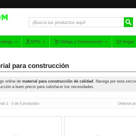
rabajo
EPIS
Utillaje y Construcción
Hogar
rial para construcción
go online de
material para construcción de calidad
. Navega por esta secci
ucción a buen precio para satisfacer tus necesidades.
do 1 - 5 de 5 productos
Ordenar po
lo PVC fachada Jar de 15x18x8mm (Atado 100 unidades)
Junquillo PVC fachada 1/2 caña Ja