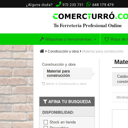
¿Alguna duda?
972 233 731
648 179 479
Tu Ferretería Profesional Online
Máquinas y herramientas
Ropa de t
Construcción y obra
Material para construcción
Mate
Construcción y obra
Material para
construcción
Catálo
constr
Volver a Construcción y obra
Mostran
AFINA TU BUSQUEDA
DISPONIBILIDAD:
Junquil
Stock en tienda
Disponibles