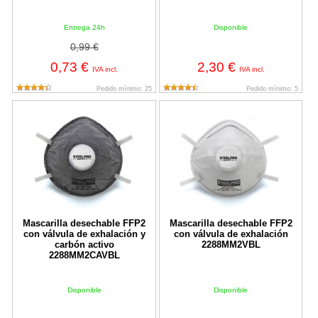
Entrega 24h
Disponible
0,99 €
0,73 €
2,30 €
IVA incl.
IVA incl.
Pedido mínimo: 25
Pedido mínimo: 5
Mascarilla desechable FFP2 con válvula de exhalación y carb
Mascarilla desechable FFP2 con
Mascarilla desechable FFP2
Mascarilla desechable FFP2
con válvula de exhalación y
con válvula de exhalación
carbón activo
2288MM2VBL
2288MM2CAVBL
Disponible
Disponible