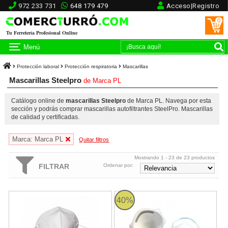
972 233 731
648 179 479
Acceso|Registro
0
Tu Ferretería Profesional Online
Menú
Protección laboral
Protección respiratoria
Mascarillas
Mascarillas Steelpro
de
Marca PL
Catálogo online de
mascarillas Steelpro
de Marca PL. Navega por esta
sección y podrás comprar mascarillas autofiltrantes SteelPro. Mascarillas
de calidad y certificadas.
Marca: Marca PL
Quitar filtros
Mostrando 1 - 23 de 23 productos
FILTRAR
Ordenar por:
Mascarilla plegable KN95 sin válvula
Mascarilla desechable AP-81001 F
40%