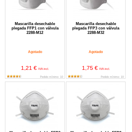
Mascarilla desechable
Mascarilla desechable
plegada FFP1 con válvula
plegada FFP3 con válvula
2288-M12
2288-M32
Agotado
Agotado
1,21 €
1,75 €
IVA incl.
IVA incl.
Pedido mínimo: 10
Pedido mínimo: 10
Mascarilla desechable FFP3 contra polvos tóxicos con Válvula 
Mascarilla desechable FFP2 contr