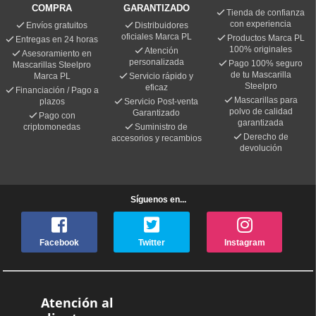
COMPRA
GARANTIZADO
Tienda de confianza
con experiencia
Envíos gratuitos
Distribuidores
oficiales Marca PL
Productos Marca PL
Entregas en 24 horas
100% originales
Atención
Asesoramiento en
personalizada
Pago 100% seguro
Mascarillas Steelpro
de tu Mascarilla
Marca PL
Servicio rápido y
Steelpro
eficaz
Financiación / Pago a
Mascarillas para
plazos
Servicio Post-venta
polvo de calidad
Garantizado
Pago con
garantizada
criptomonedas
Suministro de
Derecho de
accesorios y recambios
devolución
Síguenos en...
Facebook
Twitter
Instagram
Atención al