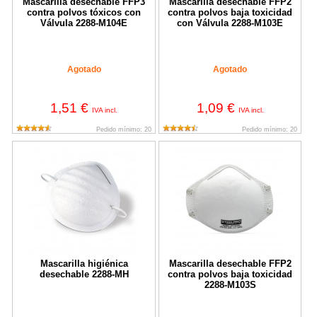
Mascarilla desechable FFP3
Mascarilla desechable FFP2
contra polvos tóxicos con
contra polvos baja toxicidad
Válvula 2288-M104E
con Válvula 2288-M103E
Agotado
Agotado
1,51 €
1,09 €
IVA incl.
IVA incl.
Pedido mínimo: 20
Pedido mínimo: 20
Mascarilla higiénica desechable 2288-MH
Mascarilla desechable FFP2 contr
Mascarilla higiénica
Mascarilla desechable FFP2
desechable 2288-MH
contra polvos baja toxicidad
2288-M103S