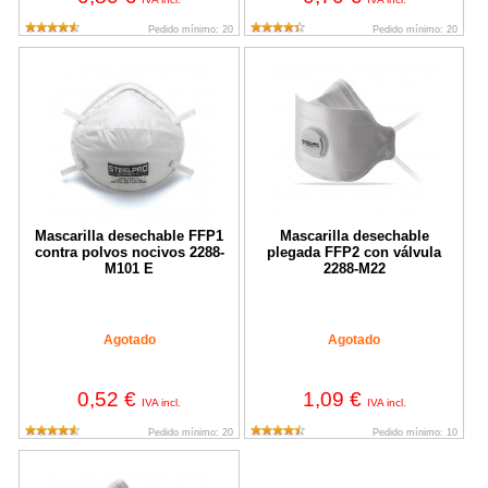
Pedido mínimo: 20
Pedido mínimo: 20
Mascarilla desechable FFP1 contra polvos nocivos 2288-M101 E
Mascarilla desechable plegada F
Mascarilla desechable FFP1
Mascarilla desechable
contra polvos nocivos 2288-
plegada FFP2 con válvula
M101 E
2288-M22
Agotado
Agotado
0,52 €
1,09 €
IVA incl.
IVA incl.
Pedido mínimo: 20
Pedido mínimo: 10
Mascarilla desechable plegada FFP1 2288-M10