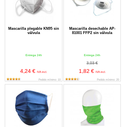
Mascarilla plegable KN95 sin
Mascarilla desechable AP-
válvula
81001 FFP2 sin válvula
Entrega 24h
Entrega 24h
3,03 €
4,24 €
1,82 €
IVA incl.
IVA incl.
Pedido mínimo: 10
Pedido mínimo: 20
Mascarilla higiénica reutilizable Steelgen M150
Cubre cuellos con mascarilla ho