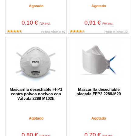
Agotado
Agotado
0,10 €
0,91 €
IVA incl.
IVA incl.
Pedido mínimo: 50
Pedido mínimo: 20
Mascarilla desechable FFP1 contra polvos nocivos con Válvula
Mascarilla desechable plegada 
Mascarilla desechable FFP1
Mascarilla desechable
contra polvos nocivos con
plegada FFP2 2288-M20
Válvula 2288-M102E
Agotado
Agotado
0,80 €
0,70 €
IVA incl.
IVA incl.