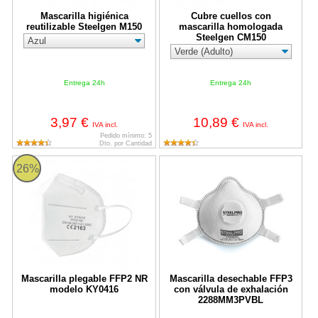
Mascarilla higiénica
Cubre cuellos con
reutilizable Steelgen M150
mascarilla homologada
Steelgen CM150
Entrega 24h
Entrega 24h
3,97 €
10,89 €
IVA incl.
IVA incl.
Pedido mínimo: 5
Dto. por Cantidad
Mascarilla plegable FFP2 NR modelo KY0416
Mascarilla desechable FFP3 con
26%
Mascarilla plegable FFP2 NR
Mascarilla desechable FFP3
modelo KY0416
con válvula de exhalación
2288MM3PVBL