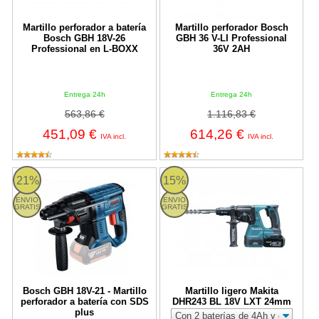
Martillo perforador a batería
Martillo perforador Bosch
Bosch GBH 18V-26
GBH 36 V-LI Professional
Professional en L-BOXX
36V 2AH
Entrega 24h
Entrega 24h
563,86 €
1.116,83 €
451,09 €
614,26 €
IVA incl.
IVA incl.
Bosch GBH 18V-21 - Martillo perforador a batería con SDS plus
Martillo ligero Makita DHR243 B
21%
15%
ENVIO
ENVIO
GRATIS
GRATIS
Bosch GBH 18V-21 - Martillo
Martillo ligero Makita
perforador a batería con SDS
DHR243 BL 18V LXT 24mm
plus