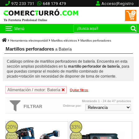
972 233 731
648 179 479
Acceso|Registro
0
Tu Ferretería Profesional Online
Menú
Herramienta electroportátil
Martillos eléctricos
Martillos perforadores
Martillos perforadores
a Batería
Catálogo online de martillos perforadores de batería. Encuentra en esta
sección amplias posibilidades en tu
martillo perforador de batería
, para
que puedas comprar el modelo de martillo combinado de
picado+rotación sin necesidad de disponer de toma de corriente.
Alimentación / motor: Batería
Quitar filtros
Mostrando 1 - 24 de 47 productos
FILTRAR
Ordenar por:
Kit Bosch Martillo GBH 18V-22 + Miniamoladora GWS 18V-11 + T
Martillo perforador Bosch GBH 2
20%
33%
ENVIO
ENVIO
GRATIS
GRATIS