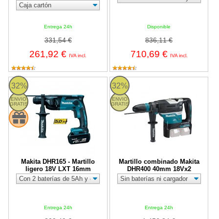
Entrega 24h
Disponible
331,54 €
836,11 €
261,92 €
710,69 €
IVA incl.
IVA incl.
Makita DHR165 - Martillo ligero 18V LXT 16mm
Martillo combinado Makita DHR
32%
32%
ENVIO
ENVIO
GRATIS
GRATIS
Makita DHR165 - Martillo
Martillo combinado Makita
ligero 18V LXT 16mm
DHR400 40mm 18Vx2
Entrega 24h
Entrega 24h