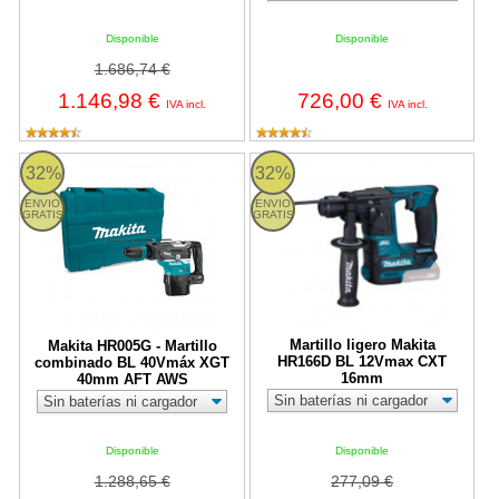
Disponible
Disponible
1.686,74 €
1.146,98 €
726,00 €
IVA incl.
IVA incl.
Makita HR005G - Martillo combinado BL 40Vmáx XGT 40mm A
Martillo ligero Makita HR166D 
32%
32%
ENVIO
ENVIO
GRATIS
GRATIS
Martillo ligero Makita
Makita HR005G - Martillo
HR166D BL 12Vmax CXT
combinado BL 40Vmáx XGT
16mm
40mm AFT AWS
Disponible
Disponible
1.288,65 €
277,09 €