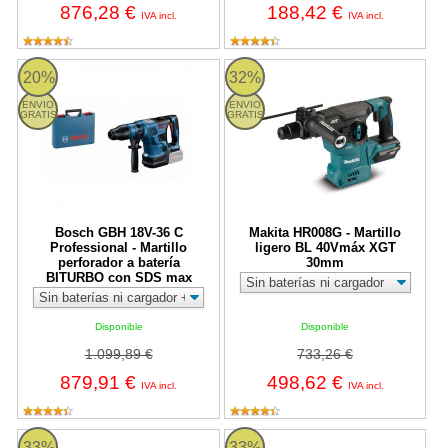
876,28 €
188,42 €
IVA incl.
IVA incl.
Bosch GBH 18V-36 C Professional - Martillo perforador a bate
Makita HR008G - Martillo liger
20%
32%
ENVIO
ENVIO
GRATIS
GRATIS
Bosch GBH 18V-36 C
Makita HR008G - Martillo
Professional - Martillo
ligero BL 40Vmáx XGT
perforador a batería
30mm
BITURBO con SDS max
Disponible
Disponible
1.099,89 €
733,26 €
879,91 €
498,62 €
IVA incl.
IVA incl.
Martillo ligero Makita DHR280 BL 18Vx2 LXT 28 mm
Martillo ligero Makita DHR281 
33%
33%