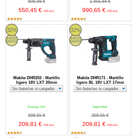
809,49 €
1.456,84 €
550,45 €
990,65 €
IVA incl.
IVA incl.
Makita DHR202 - Martillo ligero 18V LXT 20mm
Makita DHR171 - Martillo ligero
32%
32%
ENVIO
ENVIO
GRATIS
GRATIS
Makita DHR202 - Martillo
Makita DHR171 - Martillo
ligero 18V LXT 20mm
ligero BL 18V LXT 17mm
Entrega 24h
Disponible
308,55 €
308,55 €
209,81 €
209,81 €
IVA incl.
IVA incl.