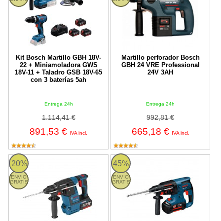
Kit Bosch Martillo GBH 18V-
Martillo perforador Bosch
22 + Miniamoladora GWS
GBH 24 VRE Professional
18V-11 + Taladro GSB 18V-65
24V 3AH
con 3 baterías 5ah
Entrega 24h
Entrega 24h
1.114,41 €
992,81 €
891,53 €
665,18 €
IVA incl.
IVA incl.
Martillo perforador a batería Bosch GBH 18V-26 Professional en
Martillo perforador Bosch GBH 36
20%
45%
ENVIO
ENVIO
GRATIS
GRATIS