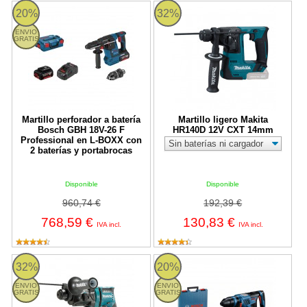
Martillo perforador a batería Bosch GBH 18V-26 F Professional e
Martillo ligero Makita HR140D 
20%
32%
ENVIO
GRATIS
Martillo perforador a batería
Martillo ligero Makita
Bosch GBH 18V-26 F
HR140D 12V CXT 14mm
Professional en L-BOXX con
2 baterías y portabrocas
Disponible
Disponible
960,74 €
192,39 €
768,59 €
130,83 €
IVA incl.
IVA incl.
Makita DHR182Z - Martillo ligero BL 18V LXT 18 mm SDS-PLU
Bosch GBH 18V-34 CF Professiona
32%
20%
ENVIO
ENVIO
GRATIS
GRATIS