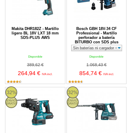
Makita DHR182Z - Martillo
Bosch GBH 18V-34 CF
ligero BL 18V LXT 18 mm
Professional - Martillo
SDS-PLUS AWS
perforador a batería
BITURBO con SDS plus
Disponible
Disponible
389,62 €
1.068,43 €
264,94 €
854,74 €
IVA incl.
IVA incl.
Makita HR003G - Martillo ligero BL 40Vmáx XGT 28 mm
Martillo ligero Makita DHR242 B
32%
32%
ENVIO
ENVIO
GRATIS
GRATIS