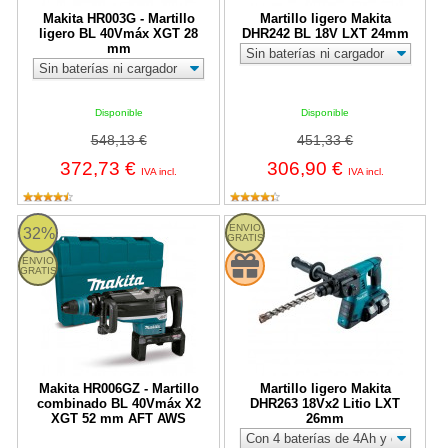
Makita HR003G - Martillo
Martillo ligero Makita
ligero BL 40Vmáx XGT 28
DHR242 BL 18V LXT 24mm
mm
Disponible
Disponible
548,13 €
451,33 €
372,73 €
306,90 €
IVA incl.
IVA incl.
Makita HR006GZ - Martillo combinado BL 40Vmáx X2 XGT 52 
Martillo ligero Makita DHR263 18
ENVIO
32%
GRATIS
ENVIO
GRATIS
Makita HR006GZ - Martillo
Martillo ligero Makita
combinado BL 40Vmáx X2
DHR263 18Vx2 Litio LXT
XGT 52 mm AFT AWS
26mm