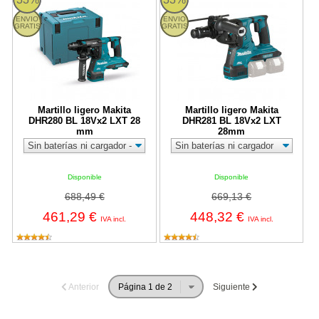
ENVIO
ENVIO
GRATIS
GRATIS
Martillo ligero Makita
Martillo ligero Makita
DHR280 BL 18Vx2 LXT 28
DHR281 BL 18Vx2 LXT
mm
28mm
Disponible
Disponible
688,49 €
669,13 €
461,29 €
448,32 €
IVA incl.
IVA incl.
Anterior
Siguiente