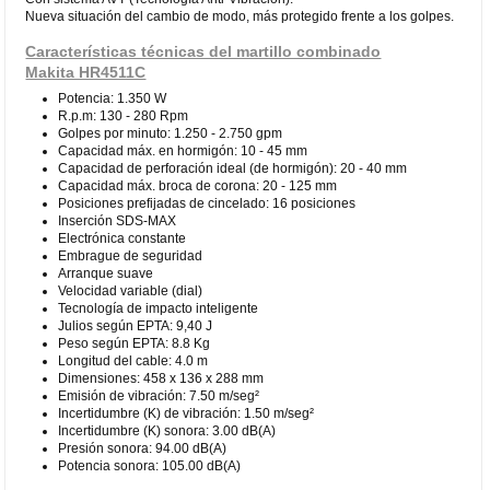
Nueva situación del cambio de modo, más protegido frente a los golpes.
Características técnicas del martillo combinado
Makita HR4511C
Potencia: 1.350 W
R.p.m: 130 - 280 Rpm
Golpes por minuto: 1.250 - 2.750 gpm
Capacidad máx. en hormigón: 10 - 45 mm
Capacidad de perforación ideal (de hormigón): 20 - 40 mm
Capacidad máx. broca de corona: 20 - 125 mm
Posiciones prefijadas de cincelado: 16 posiciones
Inserción SDS-MAX
Electrónica constante
Embrague de seguridad
Arranque suave
Velocidad variable (dial)
Tecnología de impacto inteligente
Julios según EPTA: 9,40 J
Peso según EPTA: 8.8 Kg
Longitud del cable: 4.0 m
Dimensiones: 458 x 136 x 288 mm
Emisión de vibración: 7.50 m/seg²
Incertidumbre (K) de vibración: 1.50 m/seg²
Incertidumbre (K) sonora: 3.00 dB(A)
Presión sonora: 94.00 dB(A)
Potencia sonora: 105.00 dB(A)