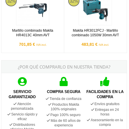
32%
32%
Martillo combinado Makita
Makita HR3012FCJ - Martillo
HR4013C 40mm AVT
combinado 1050W 30mm AVT
701,85 €
483,81 €
IVA incl.
IVA incl.
¿POR QUÉ COMPRARLO EN NUESTRA TIENDA?
SERVICIO
COMPRA SEGURA
FACILIDADES EN LA
GARANTIZADO
COMPRA
Tienda de confianza
Atención
Envíos gratuitos
Productos Makita
personalizada
100% originales
Entregas en 24
Servicio rápido y
horas
Pago 100% seguro
eficaz
Asesoramiento en la
Más de 60 años de
Distribuidores
compra
experiencia