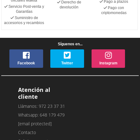
oficiales Makita
Pago a plazos
Derecho de
Servicio Post-venta y
devolución
Pago con
Garantías
criptomonedas
Suministro de
accesorios y recambios
Síguenos en...
Facebook
Twitter
Instagram
Atención al
cliente
Llámanos: 972 23 37 31
Whatsapp: 648 179 479
[email protected]
Contacto