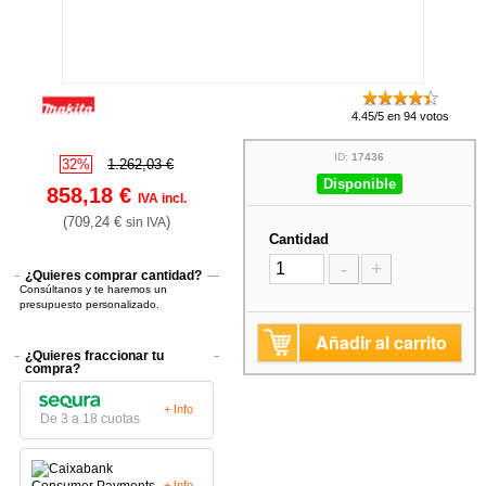
4.45/5 en 94 votos
ID:
17436
32%
1.262,03 €
Disponible
858,18 €
IVA incl.
(709,24 €
)
sin IVA
Cantidad
-
+
¿Quieres comprar cantidad?
Consúltanos y te haremos un
presupuesto personalizado.
Añadir al carrito
¿Quieres fraccionar tu
compra?
+ Info
De 3 a 18 cuotas
+ Info