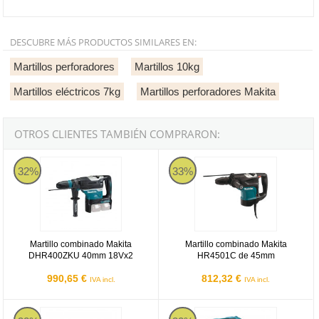
DESCUBRE MÁS PRODUCTOS SIMILARES EN:
Martillos perforadores
Martillos 10kg
Martillos eléctricos 7kg
Martillos perforadores Makita
OTROS CLIENTES TAMBIÉN COMPRARON:
Martillo combinado Makita DHR400ZKU 40mm 18Vx2
Martillo combinado Makita HR45
32%
33%
Martillo combinado Makita
Martillo combinado Makita
DHR400ZKU 40mm 18Vx2
HR4501C de 45mm
990,65 €
812,32 €
IVA incl.
IVA incl.
Martillo combinado Makita HR4013C 40mm AVT
Makita HR3012FCJ - Martillo c