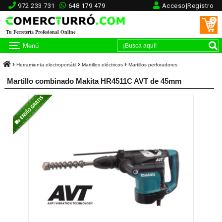
972 233 731
648 179 479
Acceso|Registro
0
Tu Ferretería Profesional Online
Menú
Herramienta electroportátil
Martillos eléctricos
Martillos perforadores
Martillo combinado Makita HR4511C AVT de 45mm