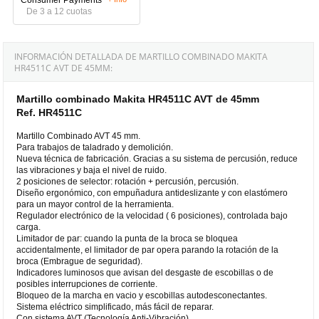
De 3 a 12 cuotas
INFORMACIÓN DETALLADA DE MARTILLO COMBINADO MAKITA
HR4511C AVT DE 45MM:
Martillo combinado Makita HR4511C AVT de 45mm
Ref. HR4511C
Martillo Combinado AVT 45 mm.
Para trabajos de taladrado y demolición.
Nueva técnica de fabricación. Gracias a su sistema de percusión, reduce
las vibraciones y baja el nivel de ruido.
2 posiciones de selector: rotación + percusión, percusión.
Diseño ergonómico, con empuñadura antideslizante y con elastómero
para un mayor control de la herramienta.
Regulador electrónico de la velocidad ( 6 posiciones), controlada bajo
carga.
Limitador de par: cuando la punta de la broca se bloquea
accidentalmente, el limitador de par opera parando la rotación de la
broca (Embrague de seguridad).
Indicadores luminosos que avisan del desgaste de escobillas o de
posibles interrupciones de corriente.
Bloqueo de la marcha en vacio y escobillas autodesconectantes.
Sistema eléctrico simplificado, más fácil de reparar.
Con sistema AVT (Tecnología Anti-Vibración).