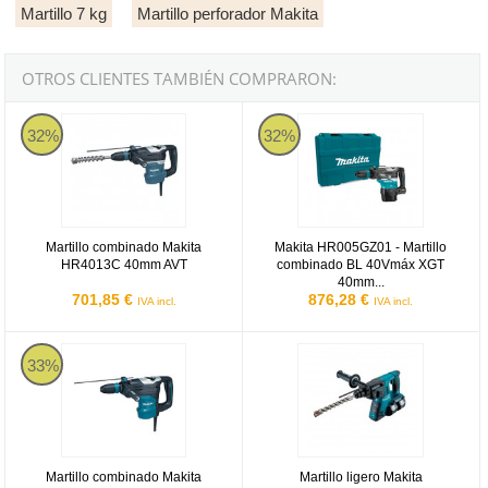
Martillo 7 kg
Martillo perforador Makita
OTROS CLIENTES TAMBIÉN COMPRARON:
Martillo combinado Makita HR4013C 40mm AVT
Makita HR005GZ01 - Martillo c
32%
32%
Martillo combinado Makita
Makita HR005GZ01 - Martillo
HR4013C 40mm AVT
combinado BL 40Vmáx XGT
40mm...
701,85 €
876,28 €
IVA incl.
IVA incl.
Martillo combinado Makita HR4003C de 40mm
Martillo ligero Makita DHR263PM4
33%
Martillo combinado Makita
Martillo ligero Makita