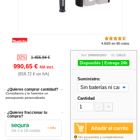
4.60/5 en 90 votos
Ref:
DHR400ZKU
ID:
13615
32%
1.456,84 €
Disponible | Entrega 24h
990,65 €
IVA incl.
(818,72 €
)
sin IVA
Suministro:
¿Quieres comprar cantidad?
Consúltanos y te haremos un
presupuesto personalizado.
Cantidad
-
+
¿Quieres fraccionar tu
compra?
Añadir al carrito
+ Info
De 3 a 18 cuotas
Ver accesorios y complementos