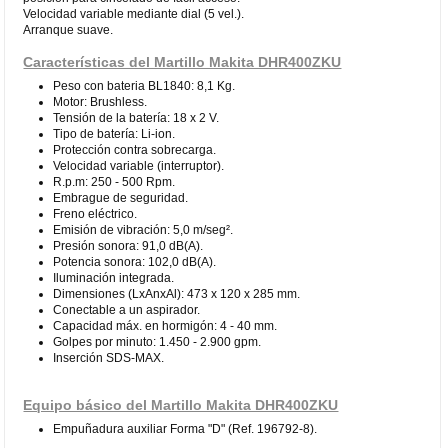
Velocidad variable mediante dial (5 vel.).
Arranque suave.
Características del Martillo Makita DHR400ZKU
Peso con bateria BL1840: 8,1 Kg.
Motor: Brushless.
Tensión de la batería: 18 x 2 V.
Tipo de batería: Li-ion.
Protección contra sobrecarga.
Velocidad variable (interruptor).
R.p.m: 250 - 500 Rpm.
Embrague de seguridad.
Freno eléctrico.
Emisión de vibración: 5,0 m/seg².
Presión sonora: 91,0 dB(A).
Potencia sonora: 102,0 dB(A).
Iluminación integrada.
Dimensiones (LxAnxAl): 473 x 120 x 285 mm.
Conectable a un aspirador.
Capacidad máx. en hormigón: 4 - 40 mm.
Golpes por minuto: 1.450 - 2.900 gpm.
Inserción SDS-MAX.
Equipo básico del Martillo Makita DHR400ZKU
Empuñadura auxiliar Forma "D" (Ref. 196792-8).