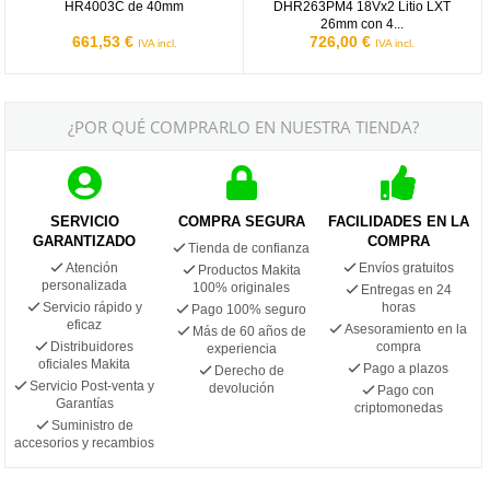
HR4003C de 40mm
DHR263PM4 18Vx2 Litio LXT
26mm con 4...
661,53 €
726,00 €
IVA incl.
IVA incl.
¿POR QUÉ COMPRARLO EN NUESTRA TIENDA?
SERVICIO
COMPRA SEGURA
FACILIDADES EN LA
GARANTIZADO
COMPRA
Tienda de confianza
Atención
Envíos gratuitos
Productos Makita
personalizada
100% originales
Entregas en 24
Servicio rápido y
horas
Pago 100% seguro
eficaz
Asesoramiento en la
Más de 60 años de
Distribuidores
compra
experiencia
oficiales Makita
Pago a plazos
Derecho de
Servicio Post-venta y
devolución
Pago con
Garantías
criptomonedas
Suministro de
accesorios y recambios