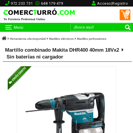
972 233 731
648 179 479
Acceso|Registro
0
Tu Ferretería Profesional Online
Menú
Herramienta electroportátil
Martillos eléctricos
Martillos perforadores
Martillo combinado Makita DHR400 40mm 18Vx2
Sin baterías ni cargador