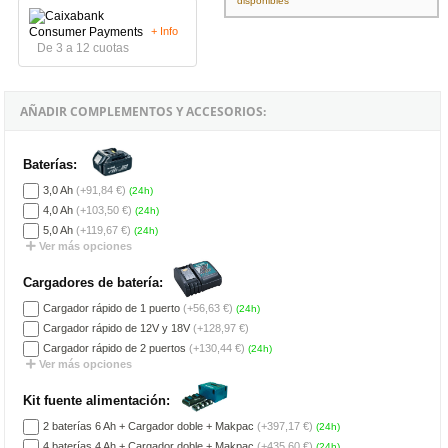
disponibles
+ Info
De 3 a 12 cuotas
AÑADIR COMPLEMENTOS Y ACCESORIOS:
Baterías:
3,0 Ah
(+91,84 €)
(24h)
4,0 Ah
(+103,50 €)
(24h)
5,0 Ah
(+119,67 €)
(24h)
Ver más opciones
Cargadores de batería:
Cargador rápido de 1 puerto
(+56,63 €)
(24h)
Cargador rápido de 12V y 18V
(+128,97 €)
Cargador rápido de 2 puertos
(+130,44 €)
(24h)
Ver más opciones
Kit fuente alimentación:
2 baterías 6 Ah + Cargador doble + Makpac
(+397,17 €)
(24h)
4 baterías 4 Ah + Cargador doble + Makpac
(+435,60 €)
(24h)