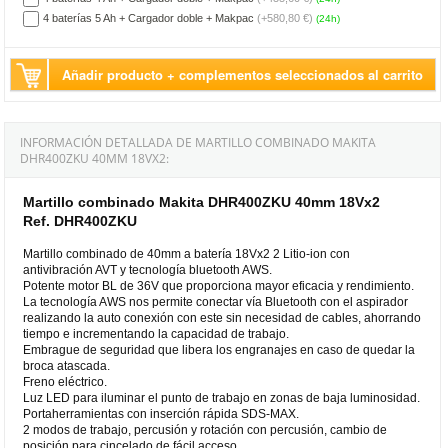
4 baterías 5 Ah + Cargador doble + Makpac
(+580,80 €)
(24h)
Añadir producto + complementos seleccionados al carrito
INFORMACIÓN DETALLADA DE MARTILLO COMBINADO MAKITA
DHR400ZKU 40MM 18VX2:
Martillo combinado Makita DHR400ZKU 40mm 18Vx2
Ref. DHR400ZKU
Martillo combinado de 40mm a batería 18Vx2 2 Litio-ion con
antivibración AVT y tecnología bluetooth AWS.
Potente motor BL de 36V que proporciona mayor eficacia y rendimiento.
La tecnología AWS nos permite conectar vía Bluetooth con el aspirador
realizando la auto conexión con este sin necesidad de cables, ahorrando
tiempo e incrementando la capacidad de trabajo.
Embrague de seguridad que libera los engranajes en caso de quedar la
broca atascada.
Freno eléctrico.
Luz LED para iluminar el punto de trabajo en zonas de baja luminosidad.
Portaherramientas con inserción rápida SDS-MAX.
2 modos de trabajo, percusión y rotación con percusión, cambio de
posición para cincelado de fácil acceso.