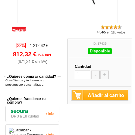
4.54/5 en 118 votos
ID:
17435
33%
1.212,42 €
Disponible
812,32 €
IVA incl.
(671,34 €
)
sin IVA
Cantidad
-
+
¿Quieres comprar cantidad?
Consúltanos y te haremos un
presupuesto personalizado.
Añadir al carrito
¿Quieres fraccionar tu
compra?
+ Info
De 3 a 18 cuotas
+ Info