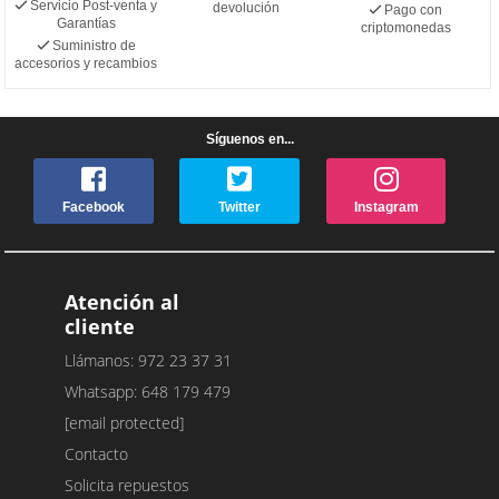
Servicio Post-venta y
devolución
Pago con
Garantías
criptomonedas
Suministro de
accesorios y recambios
Síguenos en...
Facebook
Twitter
Instagram
Atención al
cliente
Llámanos: 972 23 37 31
Whatsapp: 648 179 479
[email protected]
Contacto
Solicita repuestos