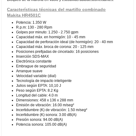
Características técnicas del martillo combinado
Makita HR4501C
Potencia: 1.350 W
R.p.m: 130 - 280 Rpm
Golpes por minuto: 1.250 - 2.750 gpm
Capacidad máx. en hormigón: 10 - 45 mm
Capacidad de perforación ideal (de hormigón): 20 - 40 mm
Capacidad máx. broca de corona: 20 - 125 mm
Posiciones prefijadas de cincelado: 16 posiciones
Inserción SDS-MAX
Electrónica constante
Embrague de seguridad
Arranque suave
Velocidad variable (dial)
Tecnología de impacto inteligente
Julios según EPTA: 10,10 J
Peso según EPTA: 8.2 Kg
Longitud del cable: 4.0 m
Dimensiones: 458 x 136 x 288 mm
Emisión de vibración: 16.00 m/seg²
Incertidumbre (K) de vibración: 1.50 m/seg²
Incertidumbre (K) sonora: 3.00 dB(A)
Presión sonora: 94.00 dB(A)
Potencia sonora: 105.00 dB(A)