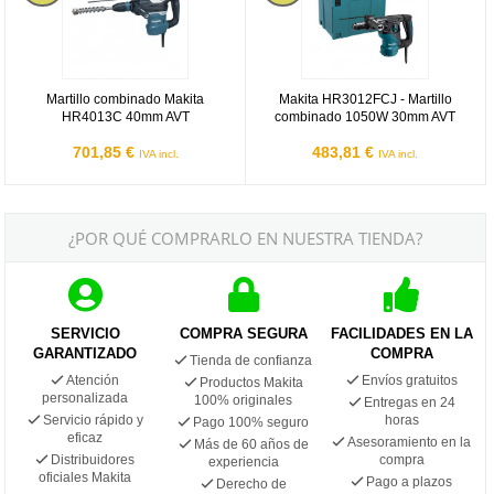
Martillo combinado Makita
Makita HR3012FCJ - Martillo
HR4013C 40mm AVT
combinado 1050W 30mm AVT
701,85 €
483,81 €
IVA incl.
IVA incl.
¿POR QUÉ COMPRARLO EN NUESTRA TIENDA?
SERVICIO
COMPRA SEGURA
FACILIDADES EN LA
GARANTIZADO
COMPRA
Tienda de confianza
Atención
Envíos gratuitos
Productos Makita
personalizada
100% originales
Entregas en 24
Servicio rápido y
horas
Pago 100% seguro
eficaz
Asesoramiento en la
Más de 60 años de
Distribuidores
compra
experiencia
oficiales Makita
Pago a plazos
Derecho de