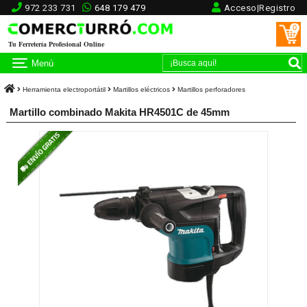
972 233 731
648 179 479
Acceso|Registro
0
Tu Ferretería Profesional Online
Menú
Herramienta electroportátil
Martillos eléctricos
Martillos perforadores
Martillo combinado Makita HR4501C de 45mm