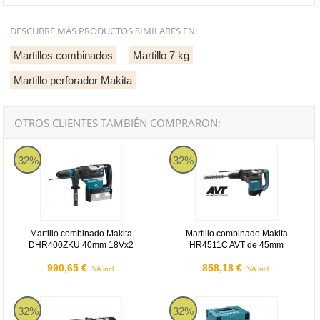
DESCUBRE MÁS PRODUCTOS SIMILARES EN:
Martillos combinados
Martillo 7 kg
Martillo perforador Makita
OTROS CLIENTES TAMBIÉN COMPRARON:
Martillo combinado Makita DHR400ZKU 40mm 18Vx2
Martillo combinado Makita HR45
32%
32%
Martillo combinado Makita
Martillo combinado Makita
DHR400ZKU 40mm 18Vx2
HR4511C AVT de 45mm
990,65 €
858,18 €
IVA incl.
IVA incl.
Martillo combinado Makita HR4013C 40mm AVT
Makita HR3012FCJ - Martillo c
32%
32%