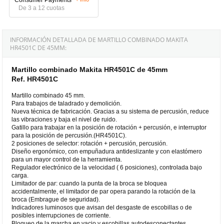
De 3 a 12 cuotas
INFORMACIÓN DETALLADA DE MARTILLO COMBINADO MAKITA
HR4501C DE 45MM:
Martillo combinado Makita HR4501C de 45mm
Ref. HR4501C
Martillo combinado 45 mm.
Para trabajos de taladrado y demolición.
Nueva técnica de fabricación. Gracias a su sistema de percusión, reduce
las vibraciones y baja el nivel de ruido.
Gatillo para trabajar en la posición de rotación + percusión, e interruptor
para la posición de percusión.(HR4501C).
2 posiciones de selector: rotación + percusión, percusión.
Diseño ergonómico, con empuñadura antideslizante y con elastómero
para un mayor control de la herramienta.
Regulador electrónico de la velocidad ( 6 posiciones), controlada bajo
carga.
Limitador de par: cuando la punta de la broca se bloquea
accidentalmente, el limitador de par opera parando la rotación de la
broca (Embrague de seguridad).
Indicadores luminosos que avisan del desgaste de escobillas o de
posibles interrupciones de corriente.
Bloqueo de la marcha en vacio y escobillas autodesconectantes.