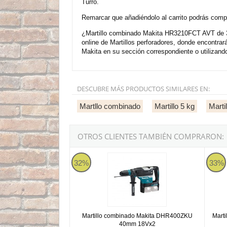
Turró.
Remarcar que añadiéndolo al carrito podrás compra
¿Martillo combinado Makita HR3210FCT AVT de 32
online de Martillos perforadores, donde encontr
Makita en su sección correspondiente o utilizand
DESCUBRE MÁS PRODUCTOS SIMILARES EN:
Martllo combinado
Martillo 5 kg
Marti
OTROS CLIENTES TAMBIÉN COMPRARON:
Martillo combinado Makita DHR400ZKU 40mm
Marti
32%
33%
Martillo combinado Makita DHR400ZKU
Mart
40mm 18Vx2