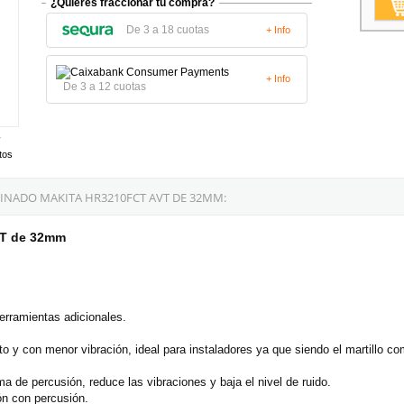
¿Quieres fraccionar tu compra?
De 3 a 18 cuotas
+ Info
+ Info
De 3 a 12 cuotas
tos
NADO MAKITA HR3210FCT AVT DE 32MM:
VT de 32mm
erramientas adicionales.
 y con menor vibración, ideal para instaladores ya que siendo el martillo co
a de percusión, reduce las vibraciones y baja el nivel de ruido.
ón con percusión.