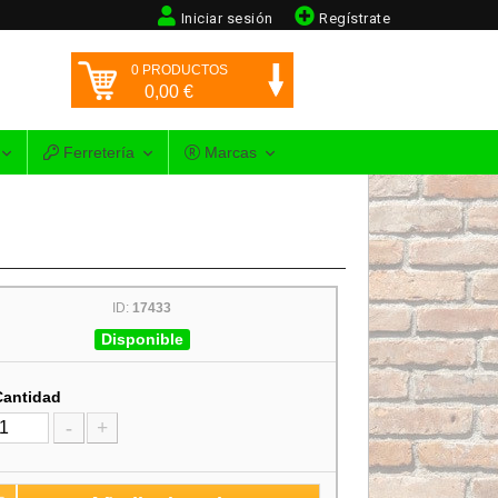
Iniciar sesión
Regístrate
0
PRODUCTOS
0,00
€
Ferretería
Marcas
ID:
17433
Disponible
Cantidad
-
+