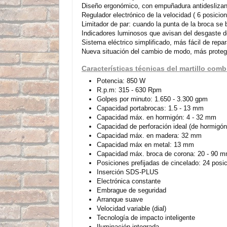
Diseño ergonómico, con empuñadura antideslizant
Regulador electrónico de la velocidad ( 6 posicion
Limitador de par: cuando la punta de la broca se 
Indicadores luminosos que avisan del desgaste de 
Sistema eléctrico simplificado, más fácil de repar
Nueva situación del cambio de modo, más protegi
Características técnicas del martillo co
Potencia: 850 W
R.p.m: 315 - 630 Rpm
Golpes por minuto: 1.650 - 3.300 gpm
Capacidad portabrocas: 1.5 - 13 mm
Capacidad máx. en hormigón: 4 - 32 mm
Capacidad de perforación ideal (de hormigó
Capacidad máx. en madera: 32 mm
Capacidad máx en metal: 13 mm
Capacidad máx. broca de corona: 20 - 90 
Posiciones prefijadas de cincelado: 24 posi
Inserción SDS-PLUS
Electrónica constante
Embrague de seguridad
Arranque suave
Velocidad variable (dial)
Tecnología de impacto inteligente
Iluminación integrada