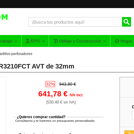
rabajo
EPIS
Utillaje y Construcción
Hogar
rtillos perforadores
 HR3210FCT AVT de 32mm
32%
943,80 €
641,78 €
IVA incl.
(530,40 €
)
sin IVA
¿Quieres comprar cantidad?
Consúltanos y te haremos un presupuesto personalizado.