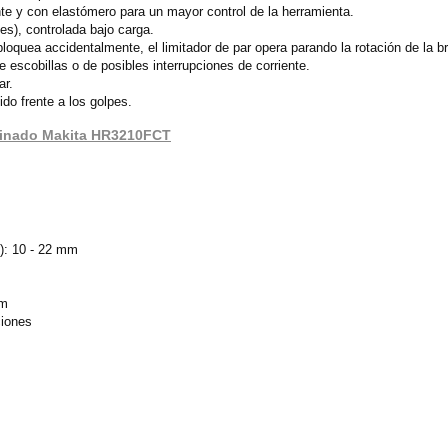
e y con elastómero para un mayor control de la herramienta.
es), controlada bajo carga.
bloquea accidentalmente, el limitador de par opera parando la rotación de la 
escobillas o de posibles interrupciones de corriente.
ar.
do frente a los golpes.
mbinado Makita HR3210FCT
n): 10 - 22 mm
mm
ciones