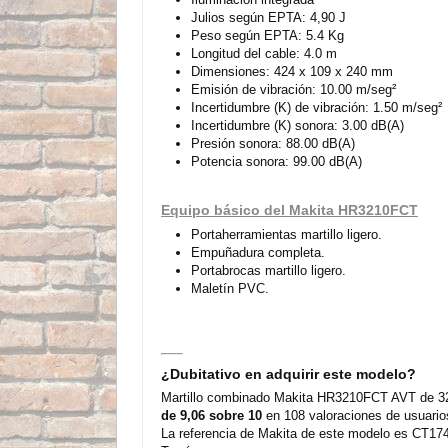
Julios según EPTA: 4,90 J
Peso según EPTA: 5.4 Kg
Longitud del cable: 4.0 m
Dimensiones: 424 x 109 x 240 mm
Emisión de vibración: 10.00 m/seg²
Incertidumbre (K) de vibración: 1.50 m/seg²
Incertidumbre (K) sonora: 3.00 dB(A)
Presión sonora: 88.00 dB(A)
Potencia sonora: 99.00 dB(A)
Equipo básico del Makita HR3210FCT
Portaherramientas martillo ligero.
Empuñadura completa.
Portabrocas martillo ligero.
Maletín PVC.
¿Dubitativo en adquirir este modelo?
Martillo combinado Makita HR3210FCT AVT de 32m
de 9,06 sobre 10
en 108 valoraciones de usuario
La referencia de Makita de este modelo es CT174