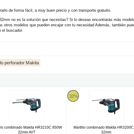
rlo de forma fácil, a muy buen precio y con transporte gratuito.
mm no es la solución que necesitas? Si lo deseas encontrarás más modelos
arás otros modelos que pueden encajar con tu necesidad Además, también pue
o el buscador.
llo perforador Makita
 18Vx2
llo combinado Makita HR3210C 850W 32mm AVT
Martillo combinado Makita HR32
32%
illo combinado Makita HR3210C 850W
Martillo combinado Makita HR3200C
32mm AVT
32mm