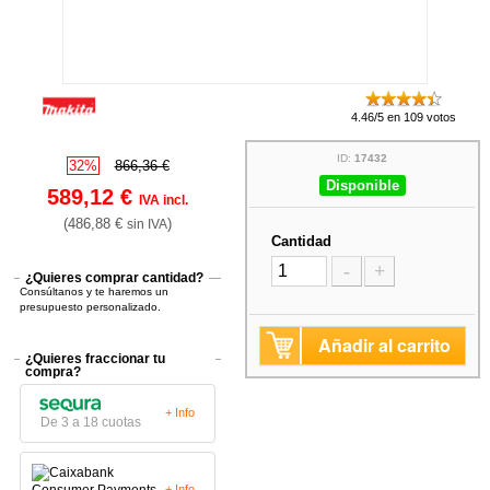
4.46/5 en 109 votos
ID:
17432
32%
866,36 €
Disponible
589,12 €
IVA incl.
(486,88 €
)
sin IVA
Cantidad
-
+
¿Quieres comprar cantidad?
Consúltanos y te haremos un
presupuesto personalizado.
Añadir al carrito
¿Quieres fraccionar tu
compra?
+ Info
De 3 a 18 cuotas
+ Info