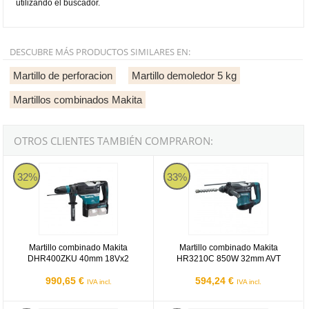
utilizando el buscador.
DESCUBRE MÁS PRODUCTOS SIMILARES EN:
Martillo de perforacion
Martillo demoledor 5 kg
Martillos combinados Makita
OTROS CLIENTES TAMBIÉN COMPRARON:
Martillo combinado Makita DHR400ZKU 40mm 18Vx2
Martillo combinado Makita HR3
32%
33%
Martillo combinado Makita
Martillo combinado Makita
DHR400ZKU 40mm 18Vx2
HR3210C 850W 32mm AVT
990,65 €
594,24 €
IVA incl.
IVA incl.
Martillo combinado Makita HR3210FCT AVT de 32mm
Martillo combinado Makita HR4