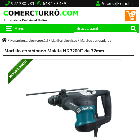
972 233 731
648 179 479
Acceso|Registro
0
Tu Ferretería Profesional Online
Menú
Herramienta electroportátil
Martillos eléctricos
Martillos perforadores
Martillo combinado Makita HR3200C de 32mm