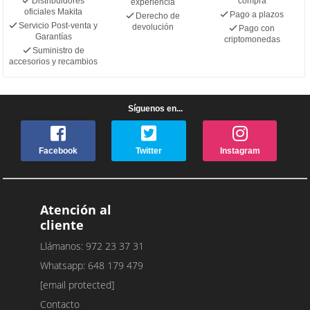
Distribuidores
compra
experiencia
oficiales Makita
Pago a plazos
Derecho de
Servicio Post-venta y
devolución
Pago con
Garantías
criptomonedas
Suministro de
accesorios y recambios
Síguenos en...
Facebook
Twitter
Instagram
Atención al
cliente
Llámanos: 972 23 37 31
Whatsapp: 648 179 479
[email protected]
Contacto