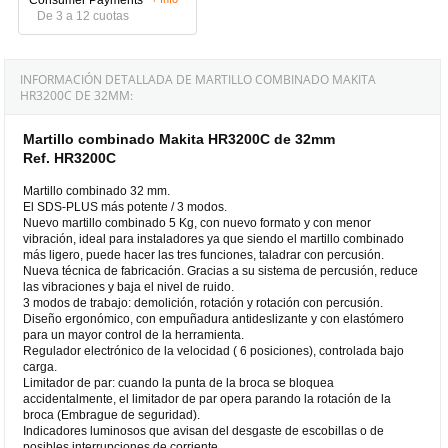
De 3 a 12 cuotas
INFORMACIÓN DETALLADA DE MARTILLO COMBINADO MAKITA
HR3200C DE 32MM:
Martillo combinado Makita HR3200C de 32mm
Ref. HR3200C
Martillo combinado 32 mm.
El SDS-PLUS más potente / 3 modos.
Nuevo martillo combinado 5 Kg, con nuevo formato y con menor
vibración, ideal para instaladores ya que siendo el martillo combinado
más ligero, puede hacer las tres funciones, taladrar con percusión.
Nueva técnica de fabricación. Gracias a su sistema de percusión, reduce
las vibraciones y baja el nivel de ruido.
3 modos de trabajo: demolición, rotación y rotación con percusión.
Diseño ergonómico, con empuñadura antideslizante y con elastómero
para un mayor control de la herramienta.
Regulador electrónico de la velocidad ( 6 posiciones), controlada bajo
carga.
Limitador de par: cuando la punta de la broca se bloquea
accidentalmente, el limitador de par opera parando la rotación de la
broca (Embrague de seguridad).
Indicadores luminosos que avisan del desgaste de escobillas o de
posibles interrupciones de corriente.