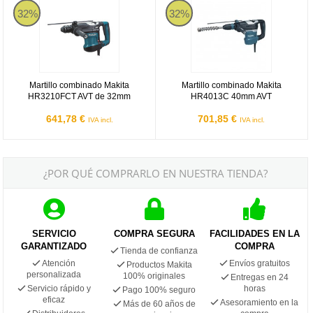
32%
32%
Martillo combinado Makita
Martillo combinado Makita
HR3210FCT AVT de 32mm
HR4013C 40mm AVT
641,78 €
701,85 €
IVA incl.
IVA incl.
¿POR QUÉ COMPRARLO EN NUESTRA TIENDA?
SERVICIO
COMPRA SEGURA
FACILIDADES EN LA
GARANTIZADO
COMPRA
Tienda de confianza
Atención
Envíos gratuitos
Productos Makita
personalizada
100% originales
Entregas en 24
Servicio rápido y
horas
Pago 100% seguro
eficaz
Asesoramiento en la
Más de 60 años de