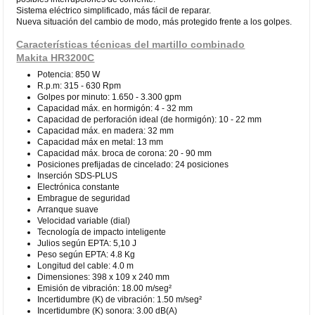
Sistema eléctrico simplificado, más fácil de reparar.
Nueva situación del cambio de modo, más protegido frente a los golpes.
Características técnicas del martillo combinado
Makita HR3200C
Potencia: 850 W
R.p.m: 315 - 630 Rpm
Golpes por minuto: 1.650 - 3.300 gpm
Capacidad máx. en hormigón: 4 - 32 mm
Capacidad de perforación ideal (de hormigón): 10 - 22 mm
Capacidad máx. en madera: 32 mm
Capacidad máx en metal: 13 mm
Capacidad máx. broca de corona: 20 - 90 mm
Posiciones prefijadas de cincelado: 24 posiciones
Inserción SDS-PLUS
Electrónica constante
Embrague de seguridad
Arranque suave
Velocidad variable (dial)
Tecnología de impacto inteligente
Julios según EPTA: 5,10 J
Peso según EPTA: 4.8 Kg
Longitud del cable: 4.0 m
Dimensiones: 398 x 109 x 240 mm
Emisión de vibración: 18.00 m/seg²
Incertidumbre (K) de vibración: 1.50 m/seg²
Incertidumbre (K) sonora: 3.00 dB(A)