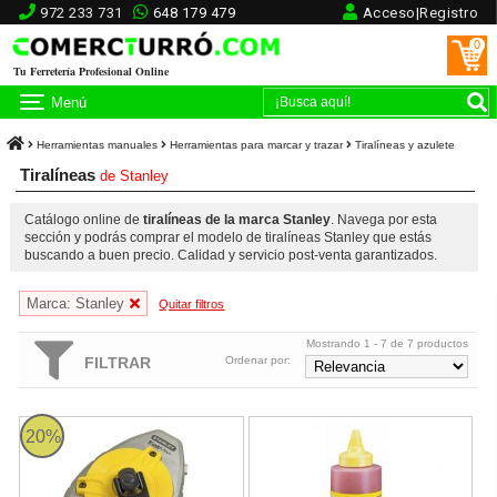
972 233 731
648 179 479
Acceso|Registro
0
Tu Ferretería Profesional Online
Menú
Herramientas manuales
Herramientas para marcar y trazar
Tiralíneas y azulete
Tiralíneas
de
Stanley
Catálogo online de
tiralíneas de la marca Stanley
. Navega por esta
sección y podrás comprar el modelo de tiralíneas Stanley que estás
buscando a buen precio. Calidad y servicio post-venta garantizados.
Marca: Stanley
Quitar filtros
Mostrando 1 - 7 de 7 productos
FILTRAR
Ordenar por:
Cordel de Trazado FatMax Xtreme Stanley 30 metros
Polvo de Trazado Stanley
20%