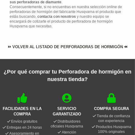
sus perforadoras de diamante
.
Consecuentemente, si no encuentras en nuestra selección online de
perforadoras de hormigón del fabricante Husqvarna el producto que
estás buscando,
contacta con nosotros
y nuestro equipo se
encargará de cotizarte el producto de perforadora de hormigón
Husqvarna que necesitas.
VOLVER AL LISTADO DE PERFORADORAS DE HORMIGÓN
¿Por qué comprar tu Perforadora de hormigón en
nuestra tienda?
FACILIDADES EN LA
SERVICIO
COMPRA SEGURA
COMPRA
GARANTIZADO
Tienda de confianza
con experiencia
Envíos gratuitos
Distribuidores
oficiales Husqvarna
Productos Husqvarna
Entregas en 24 horas
100% originales
Atención
Asesoramiento en