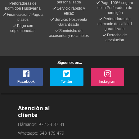
personalizada
Pago 100% seguro
Perforadoras de
de tu Perforadora de
hormigón Husqvarna
Servicio rápido y
hormigón
eficaz
Financiación / Pago a
Perforadoras de
plazos
Servicio Post-venta
diamante de calidad
Garantizado
Pago con
garantizada
criptomonedas
Suministro de
Derecho de
accesorios y recambios
devolución
Síguenos en...
Facebook
Twitter
Instagram
Atención al
cliente
Llámanos: 972 23 37 31
Whatsapp: 648 179 479