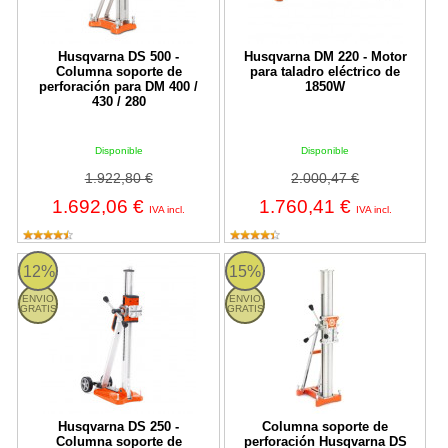
Husqvarna DS 500 -
Husqvarna DM 220 - Motor
Columna soporte de
para taladro eléctrico de
perforación para DM 400 /
1850W
430 / 280
Disponible
Disponible
1.922,80 €
2.000,47 €
1.692,06 €
1.760,41 €
IVA incl.
IVA incl.
DS 250 Husqvarna
DS 900 Husqvarna
12%
15%
ENVIO
ENVIO
GRATIS
GRATIS
Husqvarna DS 250 -
Columna soporte de
Columna soporte de
perforación Husqvarna DS