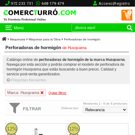
972 233 731
648 179 479
Acceso|Registro
0
Tu Ferretería Profesional Online
Menú
Maquinaria
Máquinas para la Obra
Perforadoras de hormigón
Perforadoras de hormigón
de
Husqvarna
Catálogo online de
perforadoras de hormigón de la marca Husqvarna
.
Navega por esta sección y podrás comprar el modelo de perforadora de
hormigón Husqvarna que estás buscando a buen precio. Calidad y
servicio post-venta garantizados.
Preguntas frecuentes
Marca: Husqvarna
Quitar filtros
Mostrando 1 - 6 de 6 productos
FILTRAR
Ordenar por:
DMS 240 Husqvarna
DM 400 Husqvarna
12%
12%