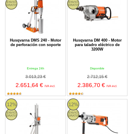
ENVIO
ENVIO
GRATIS
GRATIS
Husqvarna DMS 240 - Motor
Husqvarna DM 400 - Motor
de perforación con soporte
para taladro eléctrico de
3200W
Entrega 24h
Disponible
3.013,23 €
2.712,15 €
2.651,64 €
2.386,70 €
IVA incl.
IVA incl.
DS 500 Husqvarna
DM 220 Husqvarna
12%
12%
ENVIO
ENVIO
GRATIS
GRATIS