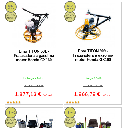
Enar TIFON 601 - Fratasadora a gasolina motor Honda GX160
Enar TIFON 909 - Fratasadora a 
5%
5%
ENVIO
ENVIO
GRATIS
GRATIS
Enar TIFON 909 -
Enar TIFON 601 -
Fratasadora a gasolina
Fratasadora a gasolina
motor Honda GX160
motor Honda GX160
Entrega 24/48h
Entrega 24/48h
1.975,93 €
2.070,31 €
1.877,13 €
1.966,79 €
IVA incl.
IVA incl.
Fratasadora doble a gasolina Enar TIFON DUPLA 908 - motor H
Sima Halcon Duplo Motor Honda 
10%
10%
ENVIO
ENVIO
GRATIS
GRATIS