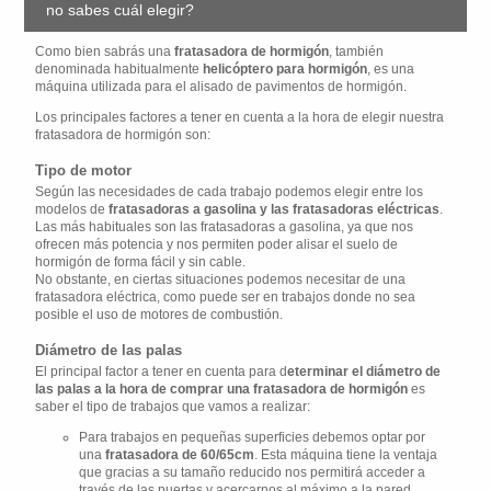
no sabes cuál elegir?
Como bien sabrás una
fratasadora de hormigón
, también
denominada habitualmente
helicóptero para hormigón
, es una
máquina utilizada para el alisado de pavimentos de hormigón.
Los principales factores a tener en cuenta a la hora de elegir nuestra
fratasadora de hormigón son:
Tipo de motor
Según las necesidades de cada trabajo podemos elegir entre los
modelos de
fratasadoras a gasolina y las fratasadoras eléctricas
.
Las más habituales son las fratasadoras a gasolina, ya que nos
ofrecen más potencia y nos permiten poder alisar el suelo de
hormigón de forma fácil y sin cable.
No obstante, en ciertas situaciones podemos necesitar de una
fratasadora eléctrica, como puede ser en trabajos donde no sea
posible el uso de motores de combustión.
Diámetro de las palas
El principal factor a tener en cuenta para d
eterminar el diámetro de
las palas a la hora de comprar una fratasadora de hormigón
es
saber el tipo de trabajos que vamos a realizar:
Para trabajos en pequeñas superficies debemos optar por
una
fratasadora de 60/65cm
. Esta máquina tiene la ventaja
que gracias a su tamaño reducido nos permitirá acceder a
través de las puertas y acercarnos al máximo a la pared,