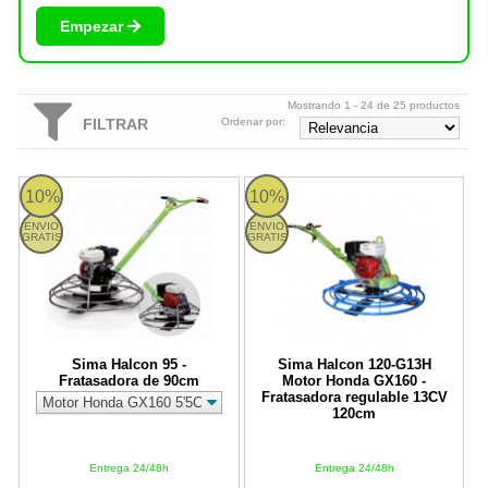
Empezar
Mostrando 1 - 24 de 25 productos
FILTRAR
Ordenar por:
Sima Halcon 95 - Fratasadora de 90cm
Sima Halcon 120-G13H Motor Hon
10%
10%
ENVIO
ENVIO
GRATIS
GRATIS
Sima Halcon 95 -
Sima Halcon 120-G13H
Fratasadora de 90cm
Motor Honda GX160 -
Fratasadora regulable 13CV
120cm
Entrega 24/48h
Entrega 24/48h