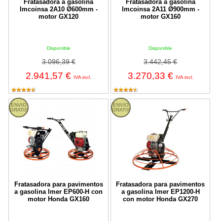
Fratasadora a gasolina
Fratasadora a gasolina
Imcoinsa 2A10 Ø600mm -
Imcoinsa 2A11 Ø900mm -
motor GX120
motor GX160
Disponible
Disponible
3.096,39 €
3.442,45 €
2.941,57 €
3.270,33 €
IVA incl.
IVA incl.
Fratasadora para pavimentos a gasolina Imer EP600-H con mot
Fratasadora para pavimentos a 
ENVIO
ENVIO
GRATIS
GRATIS
Fratasadora para pavimentos
Fratasadora para pavimentos
a gasolina Imer EP600-H con
a gasolina Imer EP1200-H
motor Honda GX160
con motor Honda GX270