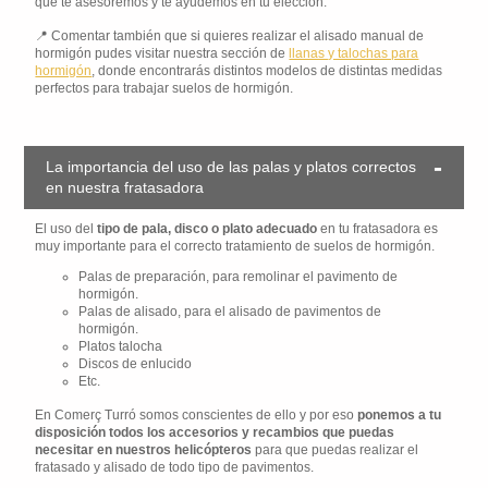
que te asesoremos y te ayudemos en tu elección.
Comentar también que si quieres realizar el alisado manual de
hormigón pudes visitar nuestra sección de
llanas y talochas para
hormigón
, donde encontrarás distintos modelos de distintas medidas
perfectos para trabajar suelos de hormigón.
La importancia del uso de las palas y platos correctos
en nuestra fratasadora
El uso del
tipo de pala, disco o plato adecuado
en tu fratasadora es
muy importante para el correcto tratamiento de suelos de hormigón.
Palas de preparación, para remolinar el pavimento de
hormigón.
Palas de alisado, para el alisado de pavimentos de
hormigón.
Platos talocha
Discos de enlucido
Etc.
En Comerç Turró somos conscientes de ello y por eso
ponemos a tu
disposición todos los accesorios y recambios que puedas
necesitar en nuestros helicópteros
para que puedas realizar el
fratasado y alisado de todo tipo de pavimentos.