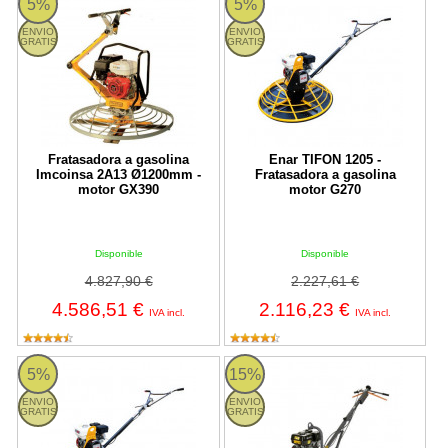
5%
5%
ENVIO
ENVIO
GRATIS
GRATIS
Fratasadora a gasolina
Enar TIFON 1205 -
Imcoinsa 2A13 Ø1200mm -
Fratasadora a gasolina
motor GX390
motor G270
Disponible
Disponible
4.827,90 €
2.227,61 €
4.586,51 €
2.116,23 €
IVA incl.
IVA incl.
Enar TIFON 1204 - Fratasadora a gasolina motor G390
BG 475 Husqvarna
5%
15%
ENVIO
ENVIO
GRATIS
GRATIS