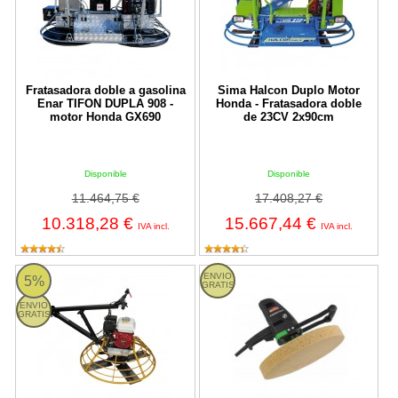
Fratasadora doble a gasolina
Sima Halcon Duplo Motor
Enar TIFON DUPLA 908 -
Honda - Fratasadora doble
motor Honda GX690
de 23CV 2x90cm
Disponible
Disponible
11.464,75 €
17.408,27 €
10.318,28 €
15.667,44 €
IVA incl.
IVA incl.
Enar TIFON 910 - Fratasadora a gasolina motor G200
Fratasadora electroportátil EPG 
ENVIO
5%
GRATIS
ENVIO
GRATIS