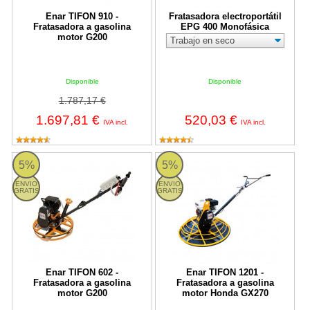
Enar TIFON 910 -
Fratasadora electroportátil
Fratasadora a gasolina
EPG 400 Monofásica
motor G200
Disponible
Disponible
1.787,17 €
1.697,81 €
520,03 €
IVA incl.
IVA incl.
Enar TIFON 602 - Fratasadora a gasolina motor G200
Enar TIFON 1201 - Fratasadora a
5%
5%
ENVIO
ENVIO
GRATIS
GRATIS
Enar TIFON 602 -
Enar TIFON 1201 -
Fratasadora a gasolina
Fratasadora a gasolina
motor G200
motor Honda GX270