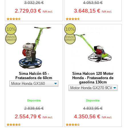
3.032,26 €
4.053,50 €
2.729,03 €
3.648,15 €
IVA incl.
IVA incl.
Sima Halcón 65 - Fratasadora de 60cm
Sima Halcon 120 Motor Honda - F
10%
10%
ENVIO
ENVIO
GRATIS
GRATIS
Sima Halcón 65 -
Sima Halcon 120 Motor
Fratasadora de 60cm
Honda - Fratasadora de
gasolina 130cm
Disponible
Disponible
2.838,66 €
4.833,95 €
2.554,79 €
4.350,56 €
IVA incl.
IVA incl.