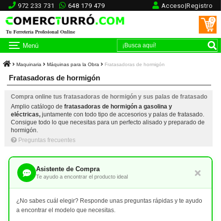
972 233 731
648 179 479
Acceso|Registro
0
Tu Ferretería Profesional Online
Menú
Maquinaria
Máquinas para la Obra
Fratasadoras de hormigón
Fratasadoras de hormigón
Compra online tus fratasadoras de hormigón y sus palas de fratasado
Amplio catálogo de
fratasadoras de hormigón a gasolina y
eléctricas,
juntamente con todo tipo de accesorios y palas de fratasado.
Consigue todo lo que necesitas para un perfecto alisado y preparado de
hormigón.
Preguntas frecuentes
Asistente de Compra
Te ayudo a encontrar el producto ideal
¿No sabes cuál elegir? Responde unas preguntas rápidas y te ayudo
a encontrar el modelo que necesitas.