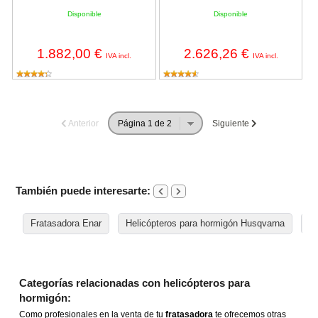
Disponible
Disponible
1.882,00 €
2.626,26 €
IVA incl.
IVA incl.
Anterior
Siguiente
También puede interesarte:
Fratasadora Enar
Helicópteros para hormigón Husqvarna
He
Categorías relacionadas con helicópteros para
hormigón:
Como profesionales en la venta de tu
fratasadora
te ofrecemos otras