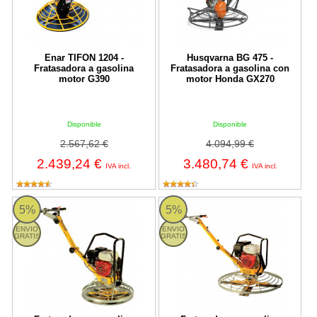
Enar TIFON 1204 -
Husqvarna BG 475 -
Fratasadora a gasolina
Fratasadora a gasolina con
motor G390
motor Honda GX270
Disponible
Disponible
2.567,62 €
4.094,99 €
2.439,24 €
3.480,74 €
IVA incl.
IVA incl.
Fratasadora a gasolina Imcoinsa 2A10 Ø600mm - motor GX120
Fratasadora a gasolina Imcoins
5%
5%
ENVIO
ENVIO
GRATIS
GRATIS