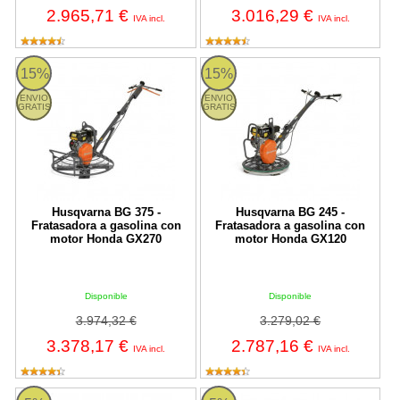
2.965,71 €
3.016,29 €
IVA incl.
IVA incl.
BG 375 Husqvarna
BG 245 Husqvarna
15%
15%
ENVIO
ENVIO
GRATIS
GRATIS
Husqvarna BG 375 -
Husqvarna BG 245 -
Fratasadora a gasolina con
Fratasadora a gasolina con
motor Honda GX270
motor Honda GX120
Disponible
Disponible
3.974,32 €
3.279,02 €
3.378,17 €
2.787,16 €
IVA incl.
IVA incl.
Fratasadora a gasolina Imcoinsa 2A13 Ø1200mm - motor GX390
Enar TIFON 1205 - Fratasadora a