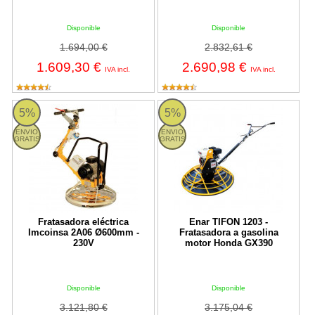
Disponible
Disponible
1.694,00 €
2.832,61 €
1.609,30 €
2.690,98 €
IVA incl.
IVA incl.
Fratasadora eléctrica Imcoinsa 2A06 Ø600mm - 230V
Enar TIFON 1203 - Fratasadora a
5%
5%
ENVIO
ENVIO
GRATIS
GRATIS
Fratasadora eléctrica
Enar TIFON 1203 -
Imcoinsa 2A06 Ø600mm -
Fratasadora a gasolina
230V
motor Honda GX390
Disponible
Disponible
3.121,80 €
3.175,04 €