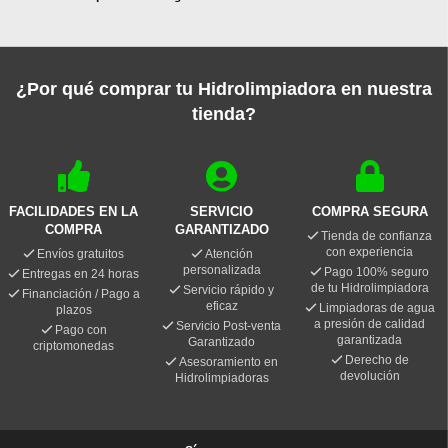
¿Por qué comprar tu Hidrolimpiadora en nuestra
tienda?
FACILIDADES EN LA
SERVICIO
COMPRA SEGURA
COMPRA
GARANTIZADO
Tienda de confianza
con experiencia
Envíos gratuitos
Atención
personalizada
Pago 100% seguro
Entregas en 24 horas
de tu Hidrolimpiadora
Servicio rápido y
Financiación / Pago a
eficaz
Limpiadoras de agua
plazos
a presión de calidad
Servicio Post-venta
Pago con
garantizada
Garantizado
criptomonedas
Derecho de
Asesoramiento en
devolución
Hidrolimpiadoras