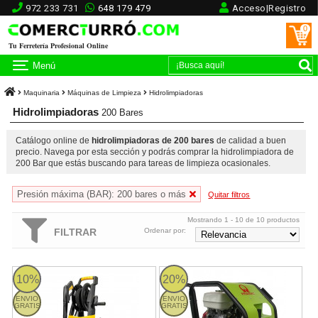
972 233 731
648 179 479
Acceso|Registro
0
Tu Ferretería Profesional Online
Menú
Maquinaria
Máquinas de Limpieza
Hidrolimpiadoras
Hidrolimpiadoras
200 Bares
Catálogo online de
hidrolimpiadoras de 200 bares
de calidad a buen
precio. Navega por esta sección y podrás comprar la hidrolimpiadora de
200 Bar que estás buscando para tareas de limpieza ocasionales.
Presión máxima (BAR): 200 bares o más
Quitar filtros
Mostrando 1 - 10 de 10 productos
FILTRAR
Ordenar por:
ULTIMATE 519LE Garland
Pramac PW240 - Hidrolimpiadora 
10%
20%
ENVIO
ENVIO
GRATIS
GRATIS