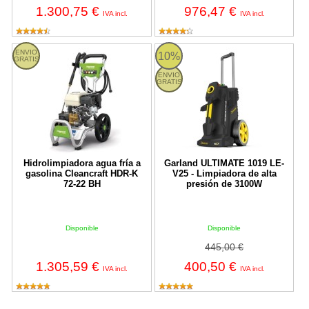
1.300,75 €
976,47 €
IVA incl.
IVA incl.
Hidrolimpiadora agua fría a gasolina Cleancraft HDR-K 72-22 BH
ULTIMATE 1019 LE-V25 Garland
ENVIO
10%
GRATIS
ENVIO
GRATIS
Hidrolimpiadora agua fría a
Garland ULTIMATE 1019 LE-
gasolina Cleancraft HDR-K
V25 - Limpiadora de alta
72-22 BH
presión de 3100W
Disponible
Disponible
445,00 €
1.305,59 €
400,50 €
IVA incl.
IVA incl.