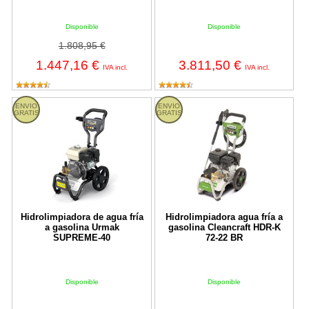
Disponible
Disponible
1.808,95 €
1.447,16 €
3.811,50 €
IVA incl.
IVA incl.
Hidrolimpiadora de agua fría a gasolina Urmak SUPREME-40
Hidrolimpiadora agua fría a gaso
ENVIO
ENVIO
GRATIS
GRATIS
Hidrolimpiadora de agua fría
Hidrolimpiadora agua fría a
a gasolina Urmak
gasolina Cleancraft HDR-K
SUPREME-40
72-22 BR
Disponible
Disponible