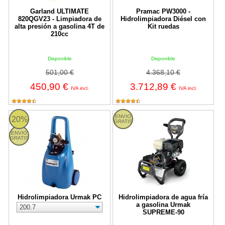
Garland ULTIMATE
Pramac PW3000 -
820QGV23 - Limpiadora de
Hidrolimpiadora Diésel con
alta presión a gasolina 4T de
Kit ruedas
210cc
Disponible
Disponible
501,00 €
4.368,10 €
450,90 €
3.712,89 €
IVA incl.
IVA incl.
Hidrolimpiadora Urmak PC
Hidrolimpiadora de agua fría a 
ENVIO
20%
GRATIS
ENVIO
GRATIS
Hidrolimpiadora Urmak PC
Hidrolimpiadora de agua fría
a gasolina Urmak
SUPREME-90