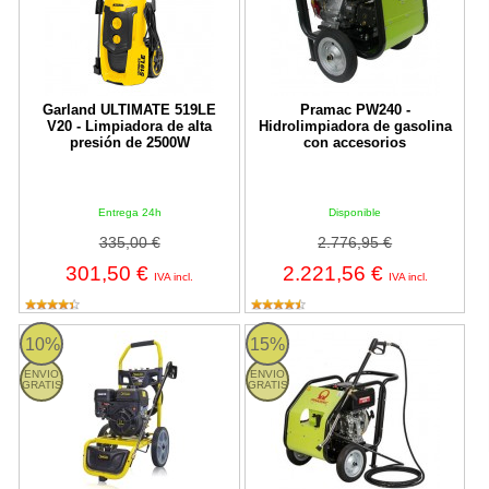
Garland ULTIMATE 519LE
Pramac PW240 -
V20 - Limpiadora de alta
Hidrolimpiadora de gasolina
presión de 2500W
con accesorios
Entrega 24h
Disponible
335,00 €
2.776,95 €
301,50 €
2.221,56 €
IVA incl.
IVA incl.
ULTIMATE 820QG-V23 Garland
Pramac PW3000 - Hidrolimpiadora
10%
15%
ENVIO
ENVIO
GRATIS
GRATIS