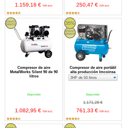
1.159,18 €
250,47 €
IVA incl.
IVA incl.
Compresor de aire MetalWorks Silent 90 de 90 litros
Compresor de aire portátil alta p
ENVIO
35%
GRATIS
ENVIO
GRATIS
Compresor de aire
Compresor de aire portátil
MetalWorks Silent 90 de 90
alta producción Imcoinsa
litros
Disponible
Disponible
1.171,28 €
1.082,95 €
761,33 €
IVA incl.
IVA incl.
Compresor de tornillo Imcoinsa Fixed Speed Compact + Secador +
Compresor de correas estaciona