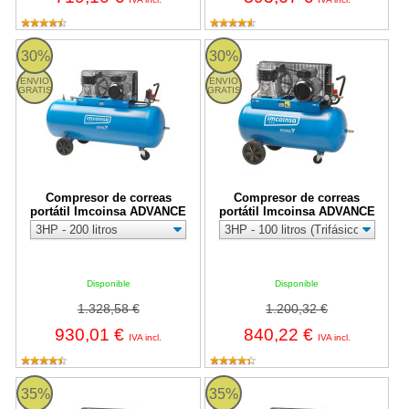
Compresor de correas portátil Imcoinsa ADVANCE
Compresor de correas portátil 
30%
30%
ENVIO
ENVIO
GRATIS
GRATIS
Compresor de correas
Compresor de correas
portátil Imcoinsa ADVANCE
portátil Imcoinsa ADVANCE
Disponible
Disponible
1.328,58 €
1.200,32 €
930,01 €
840,22 €
IVA incl.
IVA incl.
Compresor de correas estacionario 10 ATMS. Imcoinsa ADVAN
Compresor de correas estaciona
35%
35%