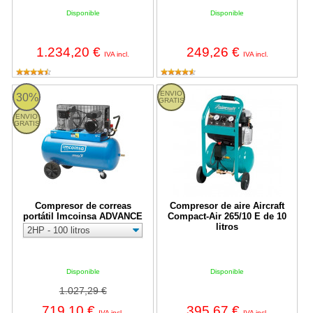
Disponible
Disponible
1.234,20 €
249,26 €
IVA incl.
IVA incl.
Compresor de correas portátil Imcoinsa ADVANCE
Compresor de aire Aircraft Compac
ENVIO
30%
GRATIS
ENVIO
GRATIS
Compresor de correas
Compresor de aire Aircraft
portátil Imcoinsa ADVANCE
Compact-Air 265/10 E de 10
litros
Disponible
Disponible
1.027,29 €
719,10 €
395,67 €
IVA incl.
IVA incl.