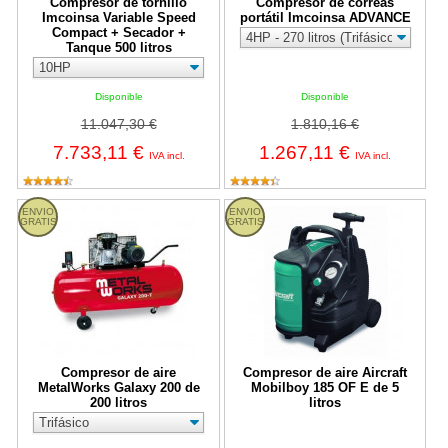
Compresor de tornillo
Compresor de correas
Imcoinsa Variable Speed
portátil Imcoinsa ADVANCE
Compact + Secador +
Tanque 500 litros
Disponible
Disponible
11.047,30 €
1.810,16 €
7.733,11 €
1.267,11 €
IVA incl.
IVA incl.
Compresor de aire MetalWorks Galaxy 200 de 200 litros
Compresor de aire Aircraft Mobilb
ENVIO
ENVIO
GRATIS
GRATIS
Compresor de aire
Compresor de aire Aircraft
MetalWorks Galaxy 200 de
Mobilboy 185 OF E de 5
200 litros
litros