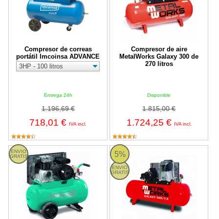
Compresor de correas
Compresor de aire
portátil Imcoinsa ADVANCE
MetalWorks Galaxy 300 de
270 litros
Entrega 24h
Disponible
1.196,69 €
1.815,00 €
718,01 €
1.724,25 €
IVA incl.
IVA incl.
Compresor de aire Aircraft Airstar 401/50 E de 50 litros
Compresor de aire MetalWorks Gal
ENVIO
5%
GRATIS
ENVIO
GRATIS