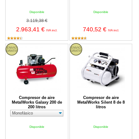
Disponible
Disponible
3.119,38 €
2.963,41 €
740,52 €
IVA incl.
IVA incl.
Compresor de aire MetalWorks Galaxy 200 de 200 litros
Compresor de aire MetalWorks Sile
ENVIO
ENVIO
GRATIS
GRATIS
Compresor de aire
Compresor de aire
MetalWorks Galaxy 200 de
MetalWorks Silent 8 de 8
200 litros
litros
Disponible
Disponible