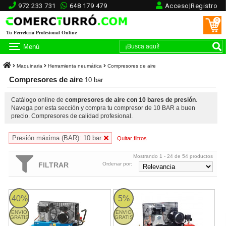
972 233 731
648 179 479
Acceso|Registro
0
Tu Ferretería Profesional Online
Menú
Maquinaria
Herramienta neumática
Compresores de aire
Compresores de aire
10 bar
Catálogo online de
compresores de aire con 10 bares de presión
.
Navega por esta sección y compra tu compresor de 10 BAR a buen
precio. Compresores de calidad profesional.
Presión máxima (BAR): 10 bar
Quitar filtros
Mostrando 1 - 24 de 54 productos
FILTRAR
Ordenar por:
Compresor de correas portátil Imcoinsa ADVANCE
Compresor de aire MetalWorks Gal
40%
5%
ENVIO
ENVIO
GRATIS
GRATIS