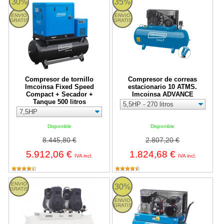
30%
35%
ENVIO
ENVIO
GRATIS
GRATIS
Compresor de tornillo
Compresor de correas
Imcoinsa Fixed Speed
estacionario 10 ATMS.
Compact + Secador +
Imcoinsa ADVANCE
Tanque 500 litros
Disponible
Disponible
8.445,80 €
2.807,20 €
5.912,06 €
1.824,68 €
IVA incl.
IVA incl.
Compresor de aire MetalWorks Silent 200 de 200 litros
Compresor de correas portátil 
ENVIO
30%
GRATIS
ENVIO
GRATIS