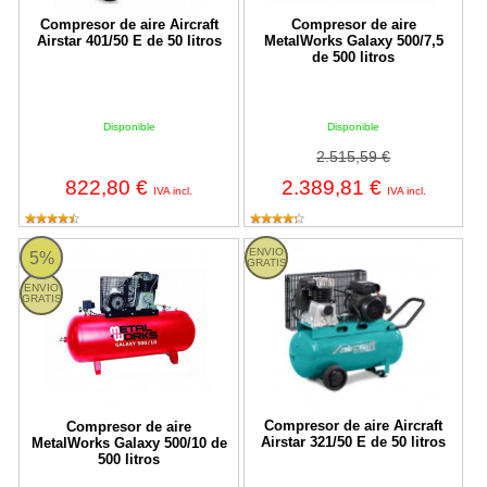
Compresor de aire Aircraft
Compresor de aire
Airstar 401/50 E de 50 litros
MetalWorks Galaxy 500/7,5
de 500 litros
Disponible
Disponible
2.515,59 €
822,80 €
2.389,81 €
IVA incl.
IVA incl.
Compresor de aire MetalWorks Galaxy 500/10 de 500 litros
Compresor de aire Aircraft Airstar 
ENVIO
5%
GRATIS
ENVIO
GRATIS
Compresor de aire Aircraft
Compresor de aire
Airstar 321/50 E de 50 litros
MetalWorks Galaxy 500/10 de
500 litros