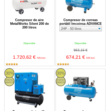
Compresor de aire
Compresor de correas
MetalWorks Silent 200 de
portátil Imcoinsa ADVANCE
200 litros
Disponible
Disponible
963,16 €
1.720,62 €
674,21 €
IVA incl.
IVA incl.
Compresor de tornillo Imcoinsa Variable Speed Compact + Secado
Compresor de correas portátil 
30%
30%
ENVIO
ENVIO
GRATIS
GRATIS