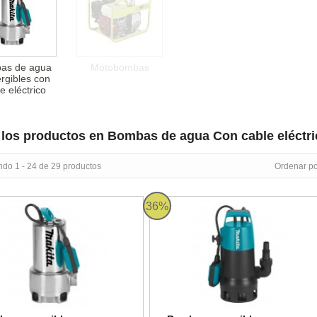
as de agua
Motobombas
rgibles con
e eléctrico
los productos en Bombas de agua Con cable eléctri
ndo 1 - 24 de 29 productos
Ordenar po
umergible para aguas sucias Makita PF1110 - 1110W
Bomba sumergible para aguas suci
36%