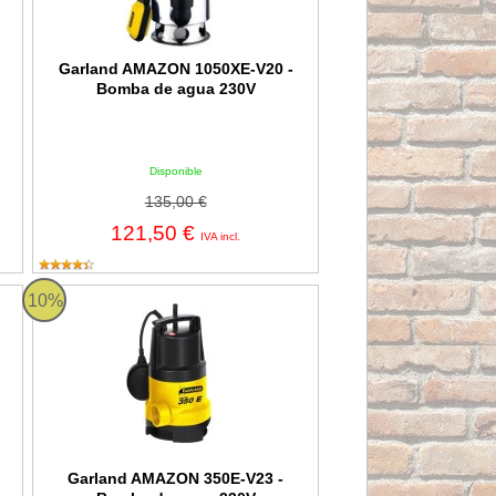
Garland AMAZON 1050XE-V20 -
Bomba de agua 230V
Disponible
135,00 €
121,50 €
IVA incl.
AMAZON 350E-V23 Garland
10%
Garland AMAZON 350E-V23 -