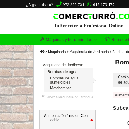
¿Alguna duda?
972 233 731
648 179 479
Tu Ferretería Profesional Online
Máquinas y herramientas
Ropa de t
Maquinaria
Maquinaria de Jardinería
Bombas d
Bom
Maquinaria de Jardinería
Bombas de agua
Catálo
Bombas de agua
sumergibles
de agu
Motobombas
Alimenta
Volver a Maquinaria de Jardinería
Subcat
Alimentación / motor: Con
cable