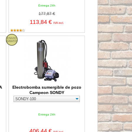
Entrega 24h
177,87 €
113,84 €
IVA incl.
 VC900 INOX 900W
ENVIO
Electrobomba sumergible de pozo Campeon SONDY
GRATIS
A
Electrobomba sumergible de pozo
Campeon SONDY
Entrega 24h
406,44 €
IVA incl.