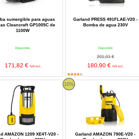
ba sumergible para aguas
Garland PRESS 491FLAE-V20 -
ias Cleancraft GP1005C de
Bomba de agua 230V
1100W
Disponible
Disponible
201,01 €
171,82 €
180,90 €
IVA incl.
IVA incl.
 1209 XE4T-V20 Garland
AMAZON 1050XE-V20 Garland
10%
nd AMAZON 1209 XE4T-V20 -
Garland AMAZON 790E-V20 -