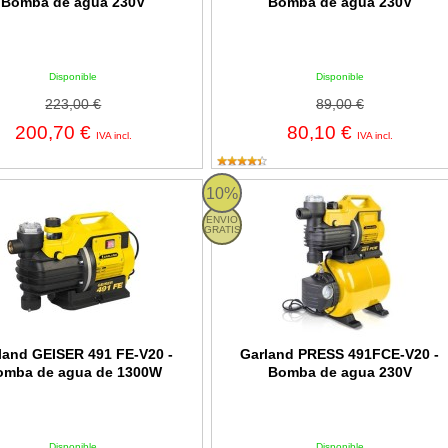
Bomba de agua 230V
Bomba de agua 230V
Disponible
Disponible
223,00 €
89,00 €
200,70 €
80,10 €
IVA incl.
IVA incl.
 491 FE-V20
PRESS 491FCE-V20 Garland
10%
ENVIO
GRATIS
land GEISER 491 FE-V20 -
Garland PRESS 491FCE-V20 -
omba de agua de 1300W
Bomba de agua 230V
Disponible
Disponible