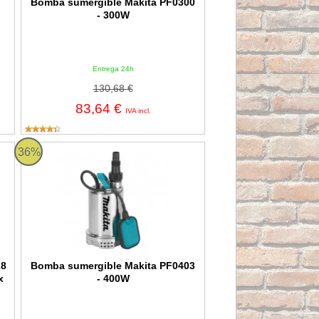
Bomba sumergible Makita PF0300
- 300W
Entrega 24h
130,68 €
83,64 €
IVA incl.
 Motor eléctrico 42 FM Hidrobex
Bomba sumergible Makita PF0403 - 400W
36%
28
Bomba sumergible Makita PF0403
x
- 400W