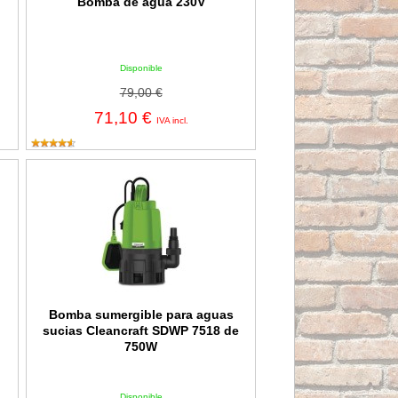
Bomba de agua 230V
Disponible
79,00 €
71,10 €
IVA incl.
Bomba sumergible para aguas sucias Cleancraft SDWP 7518 
Bomba sumergible para aguas
sucias Cleancraft SDWP 7518 de
750W
Disponible