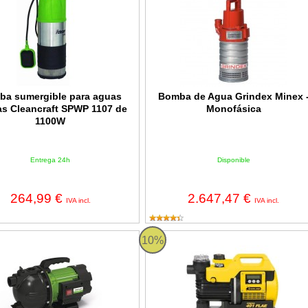
ba sumergible para aguas
Bomba de Agua Grindex Minex 
as Cleancraft SPWP 1107 de
Monofásica
1100W
Entrega 24h
Disponible
264,99 €
2.647,47 €
IVA incl.
IVA incl.
umergible para aguas limpias Cleancraft GP1005C de 1100W
PRESS 491FLAE-V20 Garland
10%