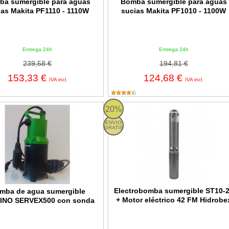
ba sumergible para aguas
Bomba sumergible para aguas
ias Makita PF1110 - 1110W
sucias Makita PF1010 - 1100W
Entrega 24h
Entrega 24h
239,58 €
194,81 €
153,33 €
124,68 €
IVA incl.
IVA incl.
de agua sumergible JARDINO SERVEX500 con sonda
Electrobomba sumergible ST10-28 +
20%
ENVIO
GRATIS
Electrobomba sumergible ST10-
mba de agua sumergible
+ Motor eléctrico 42 FM Hidrobe
INO SERVEX500 con sonda