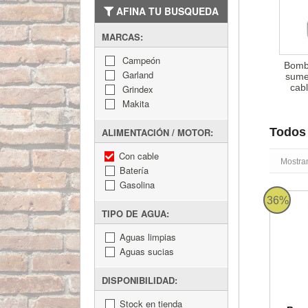
AFINA TU BUSQUEDA
MARCAS:
Campeón
Bomb
Garland
sume
cabl
Grindex
Makita
Todos 
ALIMENTACIÓN / MOTOR:
Con cable
Mostra
Batería
Gasolina
Bomba s
36%
TIPO DE AGUA:
Aguas limpias
Aguas sucias
DISPONIBILIDAD:
Stock en tienda