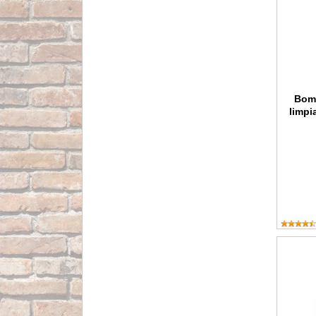
Bom
limpi
Bomba s