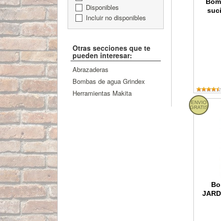
Bom
Disponibles
suc
Incluir no disponibles
Otras secciones que te
pueden interesar:
Abrazaderas
Bombas de agua Grindex
Herramientas Makita
ENVIO
Bomba 
GRATIS
Bo
JARD