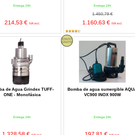
Entrega 24h
Entrega 24h
1.450,79 €
214,53 €
1.160,63 €
IVA incl.
IVA incl.
e Agua Grindex TUFF-ONE - Monofásica
ENVIO
Bomba de agua sumergible AQUA
GRATIS
a de Agua Grindex TUFF-
Bomba de agua sumergible AQU
ONE - Monofásica
VC900 INOX 900W
Entrega 24h
Entrega 24h
1.328,58 €
197,81 €
IVA incl.
IVA incl.