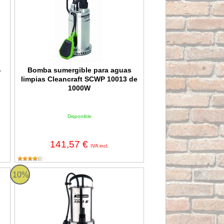
-
Bomba sumergible para aguas
limpias Cleancraft SCWP 10013 de
1000W
Disponible
141,57 €
IVA incl.
AMAZON 1050XE-V20 Garland
10%