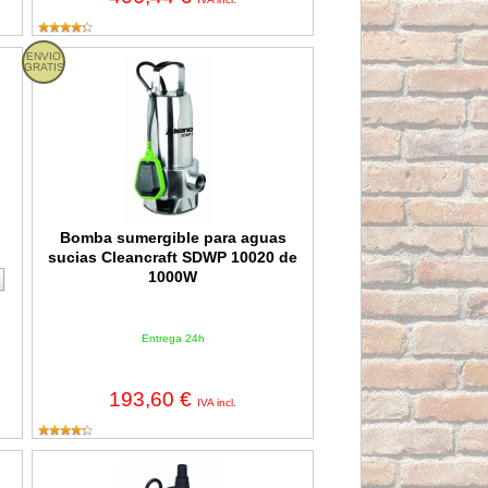
 - Monofásica
ENVIO
Bomba sumergible para aguas sucias Cleancraft SDWP 10020
GRATIS
Bomba sumergible para aguas
sucias Cleancraft SDWP 10020 de
1000W
Entrega 24h
193,60 €
IVA incl.
nofásica
Bomba sumergible para aguas limpias Cleancraft SCWP 1001