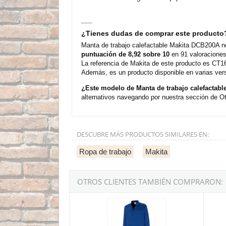
¿Tienes dudas de comprar este producto
Manta de trabajo calefactable Makita DCB200A ne
puntuación de 8,92 sobre 10
en 91 valoraciones
La referencia de Makita de este producto es CT16
Además, es un producto disponible en varias ver
¿Este modelo de Manta de trabajo calefactab
alternativos navegando por nuestra sección de Ot
DESCUBRE MÁS PRODUCTOS SIMILARES EN:
Ropa de trabajo
Makita
OTROS CLIENTES TAMBIÉN COMPRARON:
Bata de trabajo unisex tergal azulina 388-BAUA
Cintur