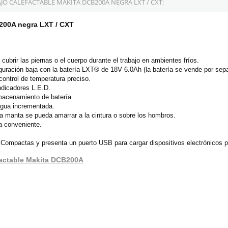
O CALEFACTABLE MAKITA DCB200A NEGRA LXT / CXT:
B200A negra LXT / CXT
cubrir las piernas o el cuerpo durante el trabajo en ambientes fríos.
guración baja con la batería LXT® de 18V 6.0Ah (la batería se vende por sep
 control de temperatura preciso.
ndicadores L.E.D.
lmacenamiento de batería.
 agua incrementada.
la manta se pueda amarrar a la cintura o sobre los hombros.
a conveniente.
n Compactas y presenta un puerto USB para cargar dispositivos electrónicos po
efactable Makita DCB200A