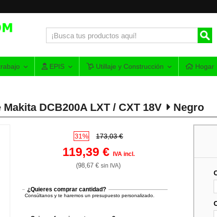
rabajo
EPIS
Utillaje y Construcción
Hogar
le Makita DCB200A LXT / CXT 18V
Negro
31%
173,03 €
119,39 €
IVA incl.
(98,67 €
)
sin IVA
¿Quieres comprar cantidad?
Consúltanos y te haremos un presupuesto personalizado.