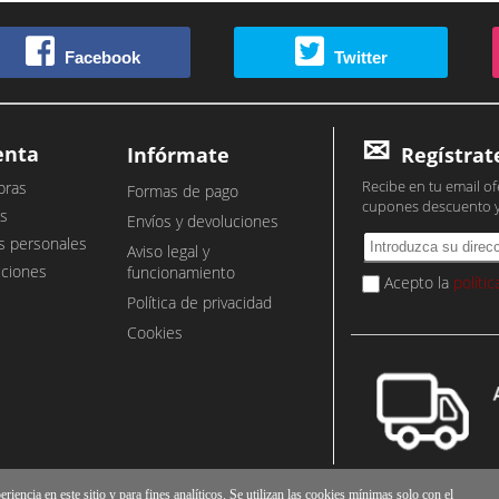
Facebook
Twitter
enta
Infórmate
Regístrat
Recibe en tu email of
pras
Formas de pago
cupones descuento 
s
Envíos y devoluciones
s personales
Aviso legal y
cciones
funcionamiento
Acepto la
políti
Política de privacidad
Cookies
iencia en este sitio y para fines analíticos. Se utilizan las cookies mínimas solo con el