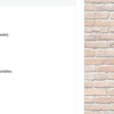
arado).
rtátiles.