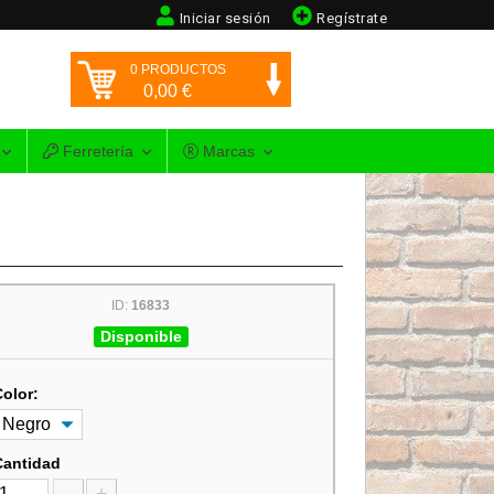
Iniciar sesión
Regístrate
0
PRODUCTOS
0,00
€
Ferretería
Marcas
ID:
16833
Disponible
Color:
Cantidad