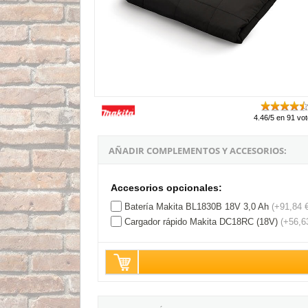
4.46/5 en 91 vo
AÑADIR COMPLEMENTOS Y ACCESORIOS:
Accesorios opcionales:
Batería Makita BL1830B 18V 3,0 Ah
(+91,84 
Cargador rápido Makita DC18RC (18V)
(+56,6