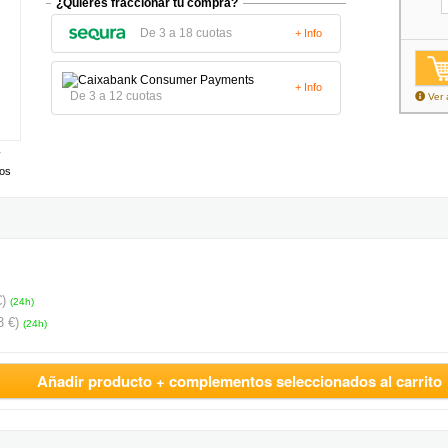
¿Quieres fraccionar tu compra?
De 3 a 18 cuotas
+ Info
+ Info
De 3 a 12 cuotas
Ver 
tos
€)
(24h)
3 €)
(24h)
Añadir producto + complementos seleccionados al carrito