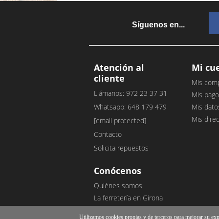
Síguenos en...
Atención al
Mi cu
cliente
Mis com
Llámanos: 972 23 37 31
Mis pago
Whatsapp: 648 179 479
Mis dato
Mis dire
[email protected]
Contacto
Solicita repuestos
Conócenos
Quiénes somos
La ferretería en Girona
Nuestro blog
Utilizamos cookies propias y de terceros para mejorar su exper