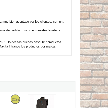
a muy bien aceptado por los clientes, con una
one de pedido mínimo en nuestra ferretería.
do?
Si lo deseas puedes descubrir productos
kita filtrando los productos por marca.
CJ205Z 18V LXT
Chaleco calefactable Makita DCV202Z 18V LXT
32%