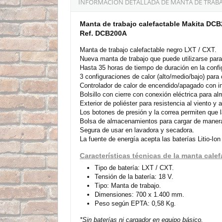
INFORMACIÓN DETALLADA DE MANTA DE TRABAJ
Manta de trabajo calefactable Makita DC
Ref. DCB200A
Manta de trabajo calefactable negro LXT / CXT.
Nueva manta de trabajo que puede utilizarse para 
Hasta 35 horas de tiempo de duración en la confi
3 configuraciones de calor (alto/medio/bajo) para
Controlador de calor de encendido/apagado con i
Bolsillo con cierre con conexión eléctrica para a
Exterior de poliéster para resistencia al viento y
Los botones de presión y la correa permiten que 
Bolsa de almacenamientos para cargar de maner
Segura de usar en lavadora y secadora.
La fuente de energía acepta las baterías Litio-Io
Características técnicas de la manta cal
Tipo de batería: LXT / CXT.
Tensión de la batería: 18 V.
Tipo: Manta de trabajo.
Dimensiones: 700 x 1.400 mm.
Peso según EPTA: 0,58 Kg.
*Sin baterías ni cargador en equipo básico.