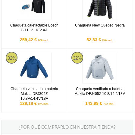
Chaqueta calefactable Bosch
Chaqueta New Quebec Negra
GHJ 12+18V XA
259,42 €
52,83 €
IVA incl.
IVA incl.
Chaqueta ventilada a batería Makita DFJ304Z 10.8V/14.4V/18V
Chaqueta ventilada a batería Mak
32%
32%
Chaqueta ventilada a batería
Chaqueta ventilada a batería
Makita DFJ304Z
Makita DFJ405Z 10,8/14,4/18V
10.8V/14.4V/18V
129,18 €
143,99 €
IVA incl.
IVA incl.
¿POR QUÉ COMPRARLO EN NUESTRA TIENDA?