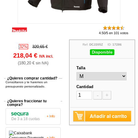
4.50/5 en 101 votos
Ref:
DCJ205Z
ID:
17286
32%
320,65 €
Disponible
218,04 €
IVA incl.
(180,20 €
)
sin IVA
Talla
¿Quieres comprar cantidad?
Consúltanos y te haremos un
Cantidad
presupuesto personalizado.
-
+
¿Quieres fraccionar tu
compra?
Añadir al carrito
+ Info
De 3 a 18 cuotas
+ Info