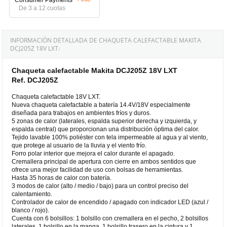
De 3 a 12 cuotas
INFORMACIÓN DETALLADA DE CHAQUETA CALEFACTABLE MAKITA
DCJ205Z 18V LXT:
Chaqueta calefactable Makita DCJ205Z 18V LXT
Ref. DCJ205Z
Chaqueta calefactable 18V LXT.
Nueva chaqueta calefactable a batería 14.4V/18V especialmente
diseñada para trabajos en ambientes fríos y duros.
5 zonas de calor (laterales, espalda superior derecha y izquierda, y
espalda central) que proporcionan una distribución óptima del calor.
Tejido lavable 100% poliéster con tela impermeable al agua y al viento,
que protege al usuario de la lluvia y el viento frío.
Forro polar interior que mejora el calor durante el apagado.
Cremallera principal de apertura con cierre en ambos sentidos que
ofrece una mejor facilidad de uso con bolsas de herramientas.
Hasta 35 horas de calor con batería.
3 modos de calor (alto / medio / bajo) para un control preciso del
calentamiento.
Controlador de calor de encendido / apagado con indicador LED (azul /
blanco / rojo).
Cuenta con 6 bolsillos: 1 bolsillo con cremallera en el pecho, 2 bolsillos
laterales, 1 bolsillo en la manga, 1 bolsillo trasero en la cintura y 1