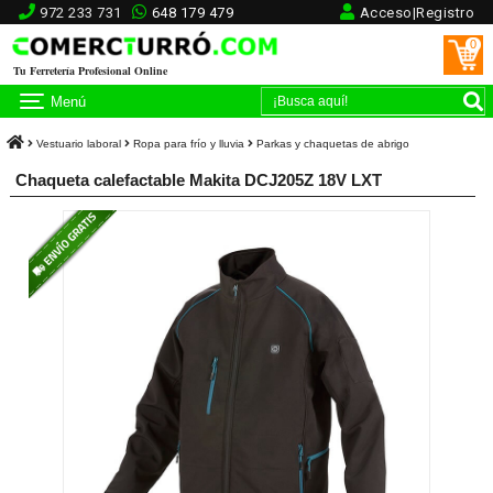
972 233 731
648 179 479
Acceso|Registro
0
Tu Ferretería Profesional Online
Menú
Vestuario laboral
Ropa para frío y lluvia
Parkas y chaquetas de abrigo
Chaqueta calefactable Makita DCJ205Z 18V LXT