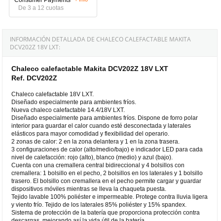
De 3 a 12 cuotas
INFORMACIÓN DETALLADA DE CHALECO CALEFACTABLE MAKITA
DCV202Z 18V LXT:
Chaleco calefactable Makita DCV202Z 18V LXT
Ref. DCV202Z
Chaleco calefactable 18V LXT.
Diseñado especialmente para ambientes fríos.
Nueva chaleco calefactable 14.4/18V LXT.
Diseñado especialmente para ambientes fríos. Dispone de forro polar
interior para guardar el calor cuando esté desconectada y laterales
elásticos para mayor comodidad y flexibilidad del operario.
2 zonas de calor: 2 en la zona delantera y 1 en la zona trasera.
3 configuraciones de calor (alto/medio/bajo) e indicador LED para cada
nivel de calefacción: rojo (alto), blanco (medio) y azul (bajo).
Cuenta con una cremallera central bidireccional y 4 bolsillos con
cremallera: 1 bolsillo en el pecho, 2 bolsillos en los laterales y 1 bolsillo
trasero. El bolsillo con cremallera en el pecho permite cargar y guardar
dispositivos móviles mientras se lleva la chaqueta puesta.
Tejido lavable 100% poliéster e impermeable. Protege contra lluvia ligera
y viento frío. Tejido de los laterales 85% poliéster y 15% spandex.
Sistema de protección de la batería que proporciona protección contra
descargas, mejorando así la vida útil de la batería.