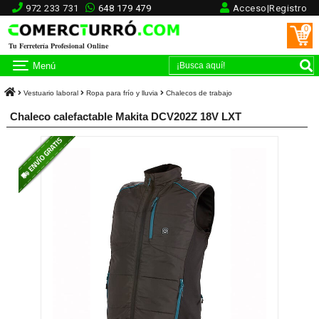
972 233 731
648 179 479
Acceso|Registro
0
Tu Ferretería Profesional Online
Menú
Vestuario laboral
Ropa para frío y lluvia
Chalecos de trabajo
Chaleco calefactable Makita DCV202Z 18V LXT