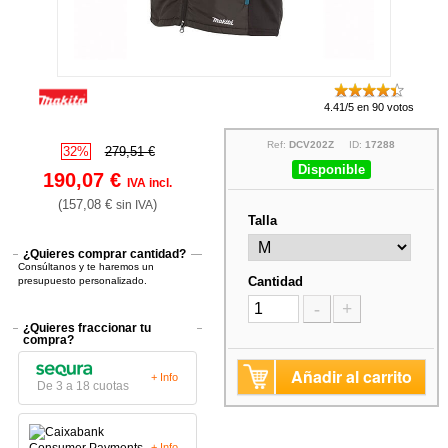
4.41/5 en 90 votos
Ref:
DCV202Z
ID:
17288
32%
279,51 €
Disponible
190,07 €
IVA incl.
(157,08 €
)
sin IVA
Talla
¿Quieres comprar cantidad?
Consúltanos y te haremos un
Cantidad
presupuesto personalizado.
-
+
¿Quieres fraccionar tu
compra?
Añadir al carrito
+ Info
De 3 a 18 cuotas
+ Info