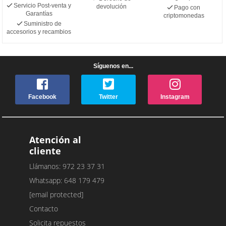
Servicio Post-venta y
devolución
Pago con
Garantías
criptomonedas
Suministro de
accesorios y recambios
Síguenos en...
Facebook
Twitter
Instagram
Atención al
cliente
Llámanos: 972 23 37 31
Whatsapp: 648 179 479
[email protected]
Contacto
Solicita repuestos