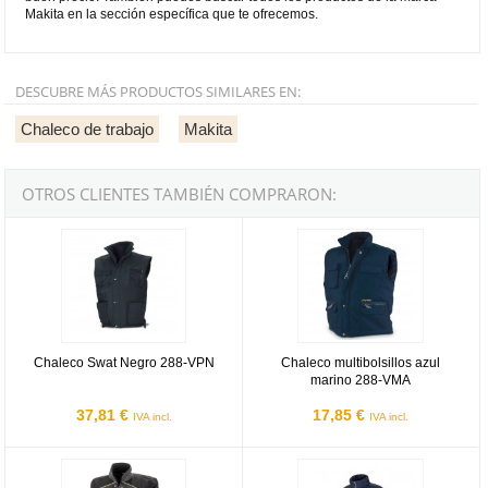
Makita en la sección específica que te ofrecemos.
DESCUBRE MÁS PRODUCTOS SIMILARES EN:
Chaleco de trabajo
Makita
OTROS CLIENTES TAMBIÉN COMPRARON:
Chaleco Swat Negro 288-VPN
Chaleco multibolsillos azul mari
Chaleco Swat Negro 288-VPN
Chaleco multibolsillos azul
marino 288-VMA
37,81 €
17,85 €
IVA incl.
IVA incl.
Chaleco multibolsillos gris/negro Pro series Stretch 288VPSGNE
Chaleco tipo plumas LOKI Azul m