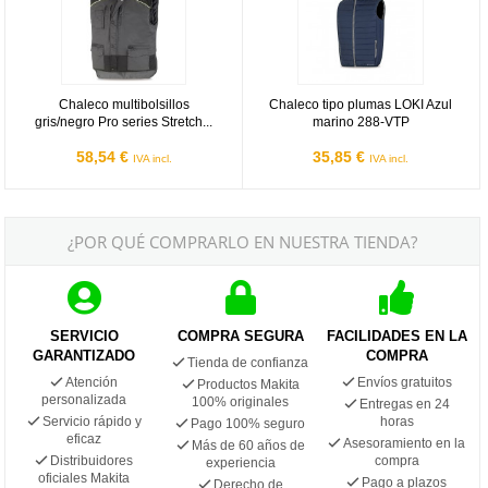
Chaleco multibolsillos
Chaleco tipo plumas LOKI Azul
gris/negro Pro series Stretch...
marino 288-VTP
58,54 €
35,85 €
IVA incl.
IVA incl.
¿POR QUÉ COMPRARLO EN NUESTRA TIENDA?
SERVICIO
COMPRA SEGURA
FACILIDADES EN LA
GARANTIZADO
COMPRA
Tienda de confianza
Atención
Envíos gratuitos
Productos Makita
personalizada
100% originales
Entregas en 24
Servicio rápido y
horas
Pago 100% seguro
eficaz
Asesoramiento en la
Más de 60 años de
Distribuidores
compra
experiencia
oficiales Makita
Pago a plazos
Derecho de