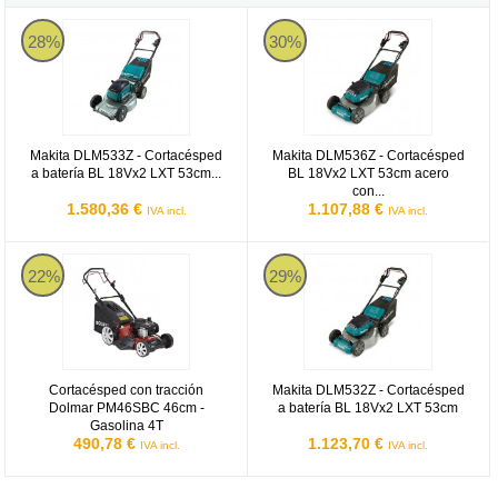
Makita DLM533Z
Makita DLM536Z
28%
30%
Makita DLM533Z - Cortacésped
Makita DLM536Z - Cortacésped
a batería BL 18Vx2 LXT 53cm...
BL 18Vx2 LXT 53cm acero
con...
1.580,36 €
1.107,88 €
IVA incl.
IVA incl.
Dolmar PM46SBC
Makita DLM532Z
22%
29%
Cortacésped con tracción
Makita DLM532Z - Cortacésped
Dolmar PM46SBC 46cm -
a batería BL 18Vx2 LXT 53cm
Gasolina 4T
490,78 €
1.123,70 €
IVA incl.
IVA incl.