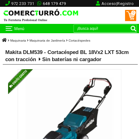
972 233 731
648 179 479
Acceso|Registro
0
Tu Ferretería Profesional Online
Menú
Maquinaria
Maquinaria de Jardinería
Cortacéspedes
Makita DLM539 - Cortacésped BL 18Vx2 LXT 53cm
con tracción
Sin baterías ni cargador