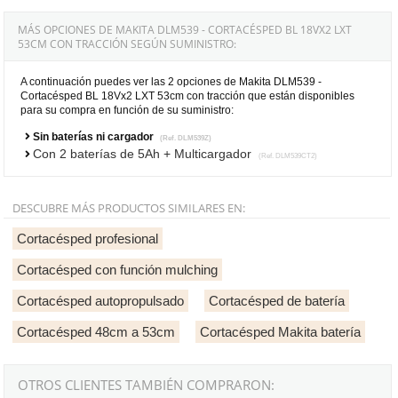
MÁS OPCIONES DE MAKITA DLM539 - CORTACÉSPED BL 18VX2 LXT
53CM CON TRACCIÓN SEGÚN SUMINISTRO:
A continuación puedes ver las 2 opciones de Makita DLM539 -
Cortacésped BL 18Vx2 LXT 53cm con tracción que están disponibles
para su compra en función de su suministro:
Sin baterías ni cargador
(Ref. DLM539Z)
Con 2 baterías de 5Ah + Multicargador
(Ref. DLM539CT2)
DESCUBRE MÁS PRODUCTOS SIMILARES EN:
Cortacésped profesional
Cortacésped con función mulching
Cortacésped autopropulsado
Cortacésped de batería
Cortacésped 48cm a 53cm
Cortacésped Makita batería
OTROS CLIENTES TAMBIÉN COMPRARON: