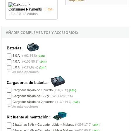
disponibles
+ Info
De 3 a 12 cuotas
AÑADIR COMPLEMENTOS Y ACCESORIOS:
Baterías:
3,0 Ah
(+91,84 €)
(24h)
4,0 Ah
(+103,50 €)
(24h)
5,0 Ah
(+119,67 €)
(24h)
Ver más opciones
Cargadores de batería:
Cargador rápido de 1 puerto
(+56,63 €)
(24h)
Cargador rápido de 12V y 18V
(+128,97 €)
Cargador rápido de 2 puertos
(+130,44 €)
(24h)
Ver más opciones
Kit fuente alimentación:
2 baterías 6 Ah + Cargador doble + Makpac
(+397,17 €)
(24h)
4 baterías 4 Ah + Cargador doble + Makpac
(+435,60 €)
(24h)