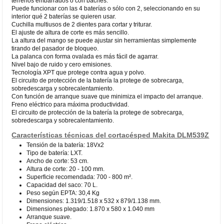
terrenos embarrados o con baches.
Puede funcionar con las 4 baterías o sólo con 2, seleccionando en su
interior qué 2 baterías se quieren usar.
Cuchilla multiusos de 2 dientes para cortar y triturar.
El ajuste de altura de corte es más sencillo.
La altura del mango se puede ajustar sin herramientas simplemente
tirando del pasador de bloqueo.
La palanca con forma ovalada es más fácil de agarrar.
Nivel bajo de ruido y cero emisiones.
Tecnología XPT que protege contra agua y polvo.
El circuito de protección de la batería la protege de sobrecarga,
sobredescarga y sobrecalentamiento.
Con función de arranque suave que minimiza el impacto del arranque.
Freno eléctrico para máxima productividad.
El circuito de protección de la batería la protege de sobrecarga,
sobredescarga y sobrecalentamiento.
Características técnicas del cortacésped Makita DLM539Z
Tensión de la batería: 18Vx2
Tipo de batería: LXT.
Ancho de corte: 53 cm.
Altura de corte: 20 - 100 mm.
Superficie recomendada: 700 - 800 m².
Capacidad del saco: 70 L.
Peso según EPTA: 30,4 Kg
Dimensiones: 1.319/1.518 x 532 x 879/1.138 mm.
Dimensiones plegado: 1.870 x 580 x 1.040 mm
Arranque suave.