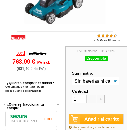
4.46/5 en 81 votos
Ref:
DLM539Z
ID:
20773
30%
1.091,42 €
Disponible
763,99 €
IVA incl.
(631,40 €
)
sin IVA
Suministro:
¿Quieres comprar cantidad?
Consúltanos y te haremos un
presupuesto personalizado.
Cantidad
-
+
¿Quieres fraccionar tu
compra?
Añadir al carrito
+ Info
De 3 a 18 cuotas
Ver accesorios y complementos