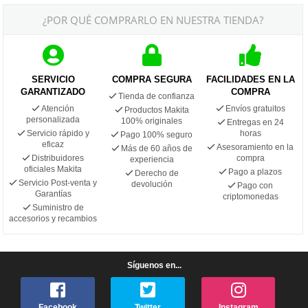
¿POR QUÉ COMPRARLO EN NUESTRA TIENDA?
SERVICIO
COMPRA SEGURA
FACILIDADES EN LA
GARANTIZADO
COMPRA
Tienda de confianza
Atención
Envíos gratuitos
Productos Makita
personalizada
100% originales
Entregas en 24
Servicio rápido y
horas
Pago 100% seguro
eficaz
Asesoramiento en la
Más de 60 años de
Distribuidores
compra
experiencia
oficiales Makita
Pago a plazos
Derecho de
Servicio Post-venta y
devolución
Pago con
Garantías
criptomonedas
Suministro de
accesorios y recambios
Síguenos en...
Facebook
Twitter
Instagram