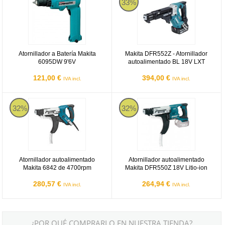
33%
Atornillador a Batería Makita
Makita DFR552Z - Atornillador
6095DW 9'6V
autoalimentado BL 18V LXT
121,00 €
394,00 €
IVA incl.
IVA incl.
Atornillador autoalimentado Makita 6842 de 4700rpm
Atornillador autoalimentado Makit
32%
32%
Atornillador autoalimentado
Atornillador autoalimentado
Makita 6842 de 4700rpm
Makita DFR550Z 18V Litio-ion
280,57 €
264,94 €
IVA incl.
IVA incl.
¿POR QUÉ COMPRARLO EN NUESTRA TIENDA?