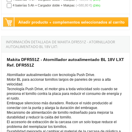
4 baterías 5 Ah + Cargador doble + Makpac
(+580,80 €)
(24h)
Añadir producto + complementos seleccionados al carrito
INFORMACIÓN DETALLADA DE MAKITA DFR551Z - ATORNILLADOR
AUTOALIMENTADO BL 18V LXT:
Makita DFR551Z - Atornillador autoalimentado BL 18V LXT
Ref. DFR551Z
Atornillador autoalimentado con tecnología Push Drive.
Motor BL para accionar tornillos largos de paneles de yeso a alta
velocidad.
Tecnología Push Drive, el motor gira a toda velocidad solo cuando se
presiona el tornillo contra la placa para reducir el consumo de energía y
el ruido.
Embrague silencioso más duradero. Reduce el ruido producido al
conectar con la punta y alarga la duración del embrague.
Mecanismo de alimentación de tornillo rediseñado para mejorar la
durabilidad y reducir la caída del tornillo.
El accesorio de extracción de la carcasa con un solo toque reduce el
problema del reemplazar los tornillos.
Durabilidad mejorada al cambiar el material de la carcasa de plástico a