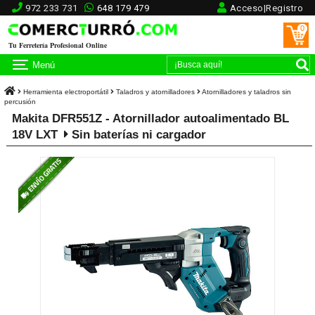
972 233 731
648 179 479
Acceso|Registro
0
Tu Ferretería Profesional Online
Menú
Herramienta electroportátil
Taladros y atornilladores
Atornilladores y taladros sin
percusión
Makita DFR551Z - Atornillador autoalimentado BL
18V LXT
Sin baterías ni cargador