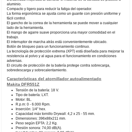
aluminio.
Compacto y ligero para reducir la fatiga del operador.
La forma ergonómica se ajusta como un guante con presión uniforme y
fácil control.
El gancho de la correa de la herramienta se puede mover a cualquier
lado de la herramienta.
El mango de agarre suave proporciona una mayor comodidad en el
trabajo.
El interruptor de marcha atrás está convenientemente ubicado.
Botón de bloqueo para un funcionamiento continuo.
La tecnología de protección extrema (XPT) está diseñada para mejorar la
resistencia al polvo y al agua para el funcionamiento en condiciones
adversas.
El circuito de protección de la batería protege contra sobrecarga,
sobredescarga y sobrecalentamiento.
Características del atornillador autoalimentado
Makita DFR551Z
Tensión de la batería: 18 V.
Tipo de batería: LXT.
Motor: BL.
R.p.m: 0 - 6.000 Rpm.
Inserción: 1/4" hex.
Capacidad máx tornillo Drywall: 4,2 x 25 - 55 mm.
Dimensiones: 396x88x211 mm.
Peso según EPTA: 2,2 Kg.
Presión sonora: 74,00 dB(A).