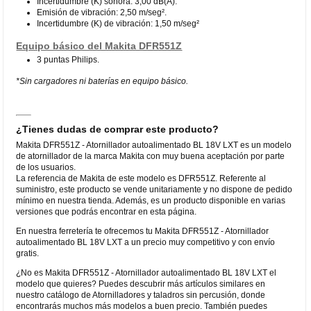
Incertidumbre (K) sonora: 3,00 dB(A).
Emisión de vibración: 2,50 m/seg².
Incertidumbre (K) de vibración: 1,50 m/seg²
Equipo básico del Makita DFR551Z
3 puntas Philips.
*Sin cargadores ni baterías en equipo básico.
¿Tienes dudas de comprar este producto?
Makita DFR551Z - Atornillador autoalimentado BL 18V LXT es un modelo
de atornillador de la marca Makita con muy buena aceptación por parte
de los usuarios.
La referencia de Makita de este modelo es DFR551Z. Referente al
suministro, este producto se vende unitariamente y no dispone de pedido
mínimo en nuestra tienda. Además, es un producto disponible en varias
versiones que podrás encontrar en esta página.
En nuestra ferretería te ofrecemos tu Makita DFR551Z - Atornillador
autoalimentado BL 18V LXT a un precio muy competitivo y con envío
gratis.
¿No es Makita DFR551Z - Atornillador autoalimentado BL 18V LXT el
modelo que quieres? Puedes descubrir más artículos similares en
nuestro catálogo de Atornilladores y taladros sin percusión, donde
encontrarás muchos más modelos a buen precio. También puedes