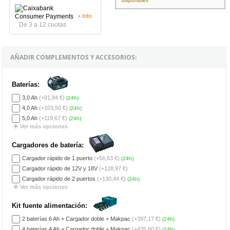
disponibles
+ Info
De 3 a 12 cuotas
AÑADIR COMPLEMENTOS Y ACCESORIOS:
Baterías:
3,0 Ah
(+91,84 €)
(24h)
4,0 Ah
(+103,50 €)
(24h)
5,0 Ah
(+119,67 €)
(24h)
Ver más opciones
Cargadores de batería:
Cargador rápido de 1 puerto
(+56,63 €)
(24h)
Cargador rápido de 12V y 18V
(+128,97 €)
Cargador rápido de 2 puertos
(+130,44 €)
(24h)
Ver más opciones
Kit fuente alimentación:
2 baterías 6 Ah + Cargador doble + Makpac
(+397,17 €)
(24h)
4 baterías 4 Ah + Cargador doble + Makpac
(+435,60 €)
(24h)