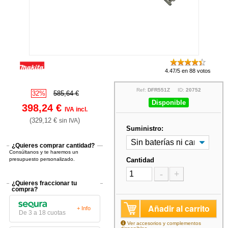
4.47/5 en 88 votos
Ref:
DFR551Z
ID:
20752
32%
585,64 €
Disponible
398,24 €
IVA incl.
(329,12 €
)
sin IVA
Suministro:
¿Quieres comprar cantidad?
Consúltanos y te haremos un
presupuesto personalizado.
Cantidad
-
+
¿Quieres fraccionar tu
compra?
Añadir al carrito
+ Info
De 3 a 18 cuotas
Ver accesorios y complementos