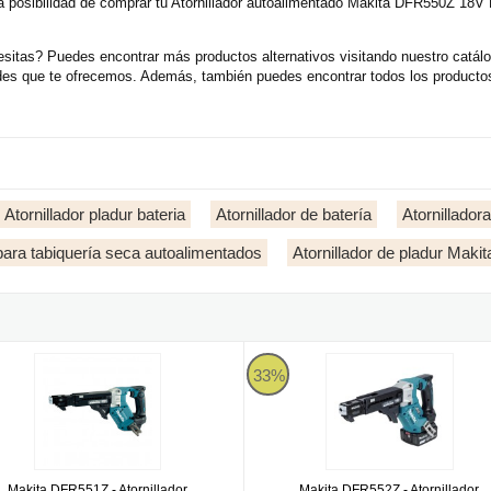
 posibilidad de comprar tu Atornillador autoalimentado Makita DFR550Z 18V L
itas? Puedes encontrar más productos alternativos visitando nuestro catálogo
ades que te ofrecemos. Además, también puedes encontrar todos los producto
Atornillador pladur bateria
Atornillador de batería
Atornillador
 para tabiquería seca autoalimentados
Atornillador de pladur Makit
 DFR551Z - Atornillador autoalimentado BL 18V LXT
Makita DFR552Z - Atornillador au
33%
Makita DFR551Z - Atornillador
Makita DFR552Z - Atornillador