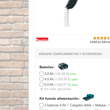
4.53/5 en 109 vo
AÑADIR COMPLEMENTOS Y ACCESORIOS:
Baterías:
3,0 Ah
(+91,84 €)
(24h)
4,0 Ah
(+103,50 €)
(24h)
5,0 Ah
(+119,67 €)
(24h)
Ver más opciones
Kit fuente alimentación:
2 baterías 6 Ah + Cargador doble + Makpac
(