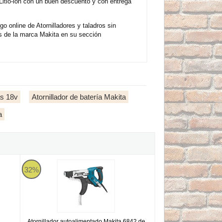
itio-ion con un buen descuento y con entrega
 online de Atornilladores y taladros sin
s de la marca Makita en su sección
as 18v
Atornillador de batería Makita
a
toalimentado BL 18V LXT
Atornillador autoalimentado Makita 6842 de 4700rpm
32%
Atornillador autoalimentado Makita 6842 de