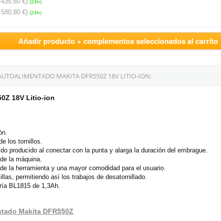
+435,60 €)
(24h)
+580,80 €)
(24h)
Añadir producto + complementos seleccionados al carrito
UTOALIMENTADO MAKITA DFR550Z 18V LITIO-ION:
0Z 18V Litio-ion
ón.
e los tornillos.
o producido al conectar con la punta y alarga la duración del embrague.
 de la máquina.
 de la herramienta y una mayor comodidad para el usuario.
llas, permitiendo así los trabajos de desatornillado.
ería BL1815 de 1,3Ah.
mentado Makita DFR550Z