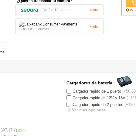
¿Quieres fraccionar tu compra?
De 3 a 18 cuotas
+ Info
Ver 
+ Info
De 3 a 12 cuotas
tos
Cargadores de batería:
Cargador rápido de 1 puerto
(+56,63
Cargador rápido de 12V y 18V
(+128
Cargador rápido de 2 puertos
(+130,
Ver más opciones
+397,17 €)
(24h)