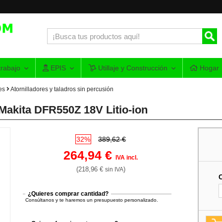
rabajo
EPIS
Utillaje y Construcción
Hogar
es
Atornilladores y taladros sin percusión
Makita DFR550Z 18V Litio-ion
32%
389,62 €
264,94 €
IVA incl.
(218,96 €
)
sin IVA
¿Quieres comprar cantidad?
Consúltanos y te haremos un presupuesto personalizado.