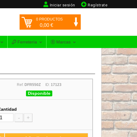
Iniciar sesión
Regístrate
0
PRODUCTOS
0,00
€
Ferretería
Marcas
Ref:
DFR550Z
ID:
17123
Disponible
Cantidad
-
+