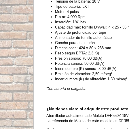
Tensión de la batería: 18 V
Tipo de batería: LXT
Motor: 4-polos
R.p.m: 4.000 Rpm
Inserción: 1/4" hex.
Capacidad máx tornillo Drywall: 4 x 25 - 55
Ajuste de profundidad por tope
Alimentador de tornillo automático
Gancho para el cinturón
Dimensiones: 424 x 80 x 238 mm
Peso según EPTA: 2.3 Kg
Presión sonora: 78,00 dB(A)
Potencia sonora: 80,00 dB(A)
Incertidumbre (K) sonora: 3,00 dB(A)
Emisión de vibración: 2,50 m/seg²
Incertidumbre (K) de vibración: 1,50 m/seg²
*Sin batería ni cargador.
¿No tienes claro si adquirir este product
Atornillador autoalimentado Makita DFR550Z 18V L
La referencia de Makita de este modelo es DFR55