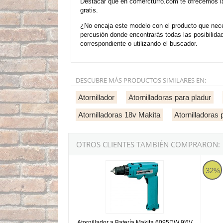
Destacar que en comercturro.com te ofrecemos la
gratis.
¿No encaja este modelo con el producto que neces
percusión donde encontrarás todas las posibilid
correspondiente o utilizando el buscador.
DESCUBRE MÁS PRODUCTOS SIMILARES EN:
Atornillador
Atornilladoras para pladur
Atornilladoras 18v Makita
Atornilladoras
OTROS CLIENTES TAMBIÉN COMPRARON:
Atornillador a Batería Makita 6095DW 9'6V
Makita
32%
Atornillador a Batería Makita 6095DW 9'6V