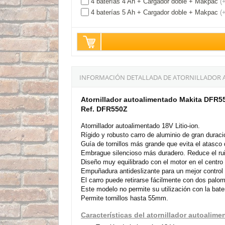
4 baterías 4 Ah + Cargador doble + Makpac
(
4 baterías 5 Ah + Cargador doble + Makpac
(
INFORMACIÓN DETALLADA DE ATORNILLADOR A
Atornillador autoalimentado Makita DFR55
Ref. DFR550Z
Atornillador autoalimentado 18V Litio-ion.
Rígido y robusto carro de aluminio de gran duraci
Guía de tornillos más grande que evita el atasco d
Embrague silencioso más duradero. Reduce el ruid
Diseño muy equilibrado con el motor en el centro
Empuñadura antideslizante para un mejor control
El carro puede retirarse fácilmente con dos palomi
Este modelo no permite su utilización con la bat
Permite tornillos hasta 55mm.
Características del atornillador autoali