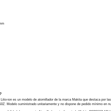
 mm
o?
itio-ion es un modelo de atornillador de la marca Makita que destaca por las
0Z. Modelo suministrado unitariamente y no dispone de pedido mínimo en nue