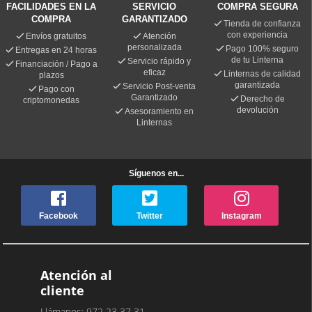
FACILIDADES EN LA
SERVICIO
COMPRA SEGURA
COMPRA
GARANTIZADO
Tienda de confianza
con experiencia
Envíos gratuitos
Atención
personalizada
Pago 100% seguro
Entregas en 24 horas
de tu Linterna
Servicio rápido y
Financiación / Pago a
eficaz
Linternas de calidad
plazos
garantizada
Servicio Post-venta
Pago con
Garantizado
Derecho de
criptomonedas
devolución
Asesoramiento en
Linternas
Síguenos en...
Facebook
Twitter
Instagram
Atención al
cliente
Llámanos: 972 23 37 31