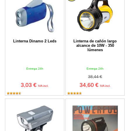
Linterna Dinamo 2 Leds
Linterna de cañón largo
alcance de 10W - 350
lúmenes
Entrega 24h
Entrega 24h
38,44 €
3,03 €
34,60 €
IVA incl.
IVA incl.
Linterna para bicicletas Nextorch B10 400 Lumens
Linterna Powerful krypton antihu