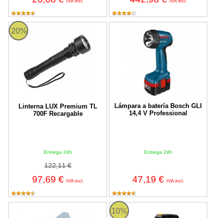
IVA incl.
IVA incl.
Linterna LUX Premium TL 700F Recargable
Lámpara a batería Bosch GLI 14,4
20%
Lámpara a batería Bosch GLI
Linterna LUX Premium TL
14,4 V Professional
700F Recargable
Entrega 24h
Entrega 24h
122,11 €
97,69 €
47,19 €
IVA incl.
IVA incl.
Linterna Dinamo 2 Leds
Linterna de cañón largo alcance 
10%