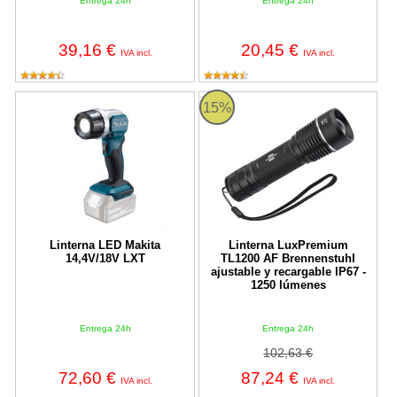
Entrega 24h
Entrega 24h
39,16 €
20,45 €
IVA incl.
IVA incl.
Linterna LED Makita 14,4V/18V LXT
Linterna LuxPremium TL1200 AF Br
15%
Linterna LED Makita
Linterna LuxPremium
14,4V/18V LXT
TL1200 AF Brennenstuhl
ajustable y recargable IP67 -
1250 lúmenes
Entrega 24h
Entrega 24h
102,63 €
72,60 €
87,24 €
IVA incl.
IVA incl.