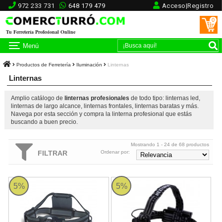
972 233 731
648 179 479
Acceso|Registro
0
Tu Ferretería Profesional Online
Menú
Productos de Ferretería
Iluminación
Linternas
Linternas
Amplio catálogo de
linternas profesionales
de todo tipo: linternas led,
linternas de largo alcance, linternas frontales, linternas baratas y más.
Navega por esta sección y compra la linterna profesional que estás
buscando a buen precio.
Mostrando 1 - 24 de 68 productos
FILTRAR
Ordenar por:
Linterna Frontal Led Nextorch MyStar con focus 360º - 760 lúmen
Linterna Frontal Led Nextorch Vik
5%
5%