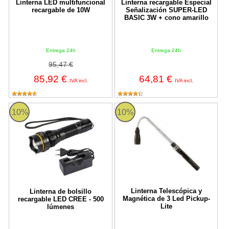
Linterna LED multifuncional
Linterna recargable Especial
recargable de 10W
Señalización SUPER-LED
BASIC 3W + cono amarillo
Entrega 24h
Entrega 24h
95,47 €
85,92 €
64,81 €
IVA incl.
IVA incl.
Linterna de bolsillo recargable LED CREE - 500 lúmenes
Linterna Telescópica y Magnética 
10%
10%
Linterna Telescópica y
Linterna de bolsillo
Magnética de 3 Led Pickup-
recargable LED CREE - 500
Lite
lúmenes