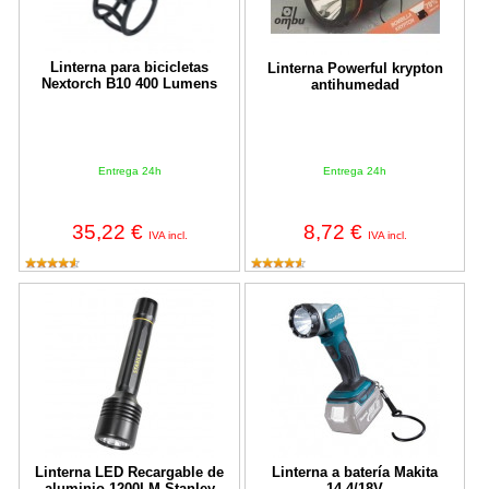
Linterna para bicicletas
Linterna Powerful krypton
Nextorch B10 400 Lumens
antihumedad
Entrega 24h
Entrega 24h
35,22 €
8,72 €
IVA incl.
IVA incl.
Linterna LED Recargable de aluminio 1200LM Stanley
Linterna a batería Makita 14,4/18V
Linterna LED Recargable de
Linterna a batería Makita
aluminio 1200LM Stanley
14,4/18V