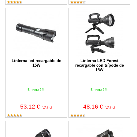
Linterna led recargable de 15W
Linterna LED Forest recargable c
Linterna led recargable de
Linterna LED Forest
15W
recargable con trípode de
15W
Entrega 24h
Entrega 24h
53,12 €
48,16 €
IVA incl.
IVA incl.
Linterna LuxPremium TL600 AF Brennenstuhl ajustable y recarga
Linterna LuxPremium TL250 AF Br