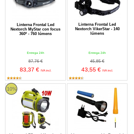
Linterna Frontal Led
Linterna Frontal Led
Nextorch VikerStar - 140
Nextorch MyStar con focus
lúmens
360º - 760 lúmens
Entrega 24h
Entrega 24h
87,76 €
45,85 €
83,37 €
43,55 €
IVA incl.
IVA incl.
Linterna LED multifuncional recargable de 10W
Linterna recargable Especial Se
10%