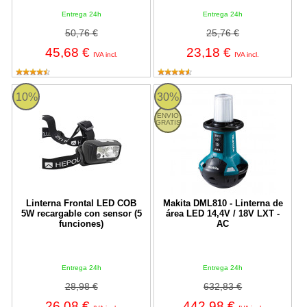
Entrega 24h
Entrega 24h
50,76 €
25,76 €
45,68 €
23,18 €
IVA incl.
IVA incl.
Linterna Frontal LED COB 5W recargable con sensor (5 funciones
Makita DML810 - Linterna de áre
10%
30%
ENVIO
GRATIS
Linterna Frontal LED COB
Makita DML810 - Linterna de
5W recargable con sensor (5
área LED 14,4V / 18V LXT -
funciones)
AC
Entrega 24h
Entrega 24h
28,98 €
632,83 €
26,08 €
442,98 €