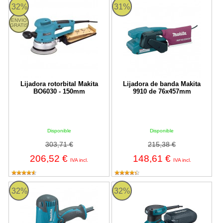
Lijadora rotorbital Makita BO6030 - 150mm
Lijadora de banda Makita 9910 
32%
31%
ENVIO
GRATIS
Lijadora rotorbital Makita
Lijadora de banda Makita
BO6030 - 150mm
9910 de 76x457mm
Disponible
Disponible
303,71 €
215,38 €
206,52 €
148,61 €
IVA incl.
IVA incl.
Lijadora de disco Makita GV5010 125mm
Lijadora orbital Makita BO4565K
32%
32%