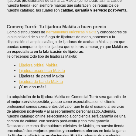
lijadoras profesionales de la marca Makita (como todas las marcas de
nuestra tienda) son siempre marcas que satisfacen los requisitos de
nuestro catálogo, las cuales son
calidad, garantía y servicio post-venta
.
Comerç Turró: Tu lijadora Makita a buen precio
Como distribuidores de
herramientas eléctricas Makita
y conocedores de
la alta calidad de su catálogo de lijadoras de mano, ponemos a tu
disposición el amplio catálogo de lijadoras de acabado Makita para que
puedas comprar el tipo de lijadora que quieres comprar, ya que Makita es
un
especialista en la fabricación de lijadoras
.
Te ofrecemos todo tipo de lijadoras Makita:
Lijadora orbital Makita
Lijadora excéntrica Makita
Lijadoras de pared Makita
Lijadora de banda Makita
¡Y mucho más!
La adquisición de tu lijadora Makita en Comercial Turró será garantía de
el mejor servicio posible
, ya que como especialistas en el cliente
profesional somos conscientes del valor que le da el usuario al servicio
de atención postventa y al asesoramiento personalizado. Además,
nuestro catálogo online seleccionado a conciencia será garantía de una
compra de calidad, con servicio post-venta y con total garantía.
Destacar que como distribuidores oficiales de Makita, en nuestra tienda
encontrarás
los mejores precios y excelentes ofertas
en toda la gama
de
lijadoras eléctricas profesionales Makita
; además de excelentes