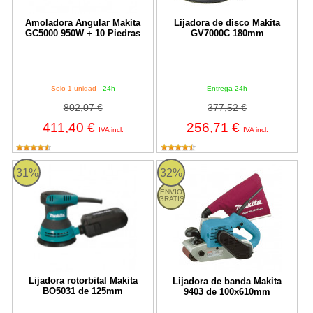
Amoladora Angular Makita
Lijadora de disco Makita
GC5000 950W + 10 Piedras
GV7000C 180mm
Solo 1 unidad
- 24h
Entrega 24h
802,07 €
377,52 €
411,40 €
256,71 €
IVA incl.
IVA incl.
Lijadora rotorbital Makita BO5031 de 125mm
Lijadora de banda Makita 9403 
31%
32%
ENVIO
GRATIS
Lijadora rotorbital Makita
Lijadora de banda Makita
BO5031 de 125mm
9403 de 100x610mm