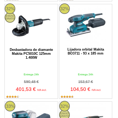
Desbastadora de diamante Makita PC5010C 125mm 1.400W
Lijadora orbital Makita BO3711 -
32%
32%
ENVIO
GRATIS
Lijadora orbital Makita
Desbastadora de diamante
BO3711 - 93 x 185 mm
Makita PC5010C 125mm
1.400W
Entrega 24h
Entrega 24h
590,48 €
153,67 €
401,53 €
104,50 €
IVA incl.
IVA incl.
Lijadora rotorbital Makita DBO180 125mm 18V Litio-ion
Lijadora de disco Makita SA700
33%
32%
ENVIO
GRATIS