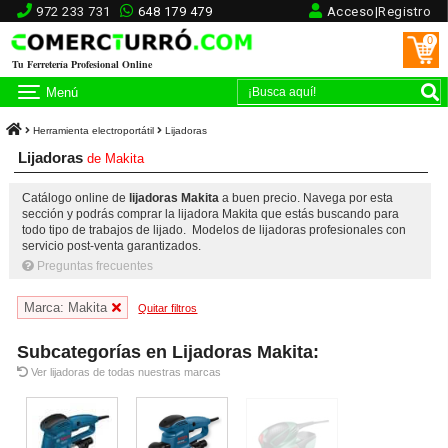
972 233 731
648 179 479
Acceso|Registro
0
Tu Ferretería Profesional Online
Menú
Herramienta electroportátil
Lijadoras
Lijadoras
de
Makita
Catálogo online de
lijadoras Makita
a buen precio. Navega por esta
sección y podrás comprar la lijadora Makita que estás buscando para
todo tipo de trabajos de lijado. Modelos de lijadoras profesionales con
servicio post-venta garantizados.
Preguntas frecuentes
Marca: Makita
Quitar filtros
Subcategorías en Lijadoras Makita:
Ver lijadoras de todas nuestras marcas