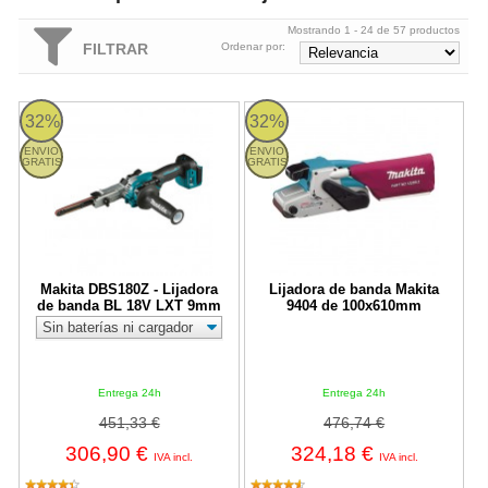
Mostrando 1 - 24 de 57 productos
FILTRAR
Ordenar por:
Makita DBS180Z - Lijadora de banda BL 18V LXT 9mm
Lijadora de banda Makita 9404 
32%
32%
ENVIO
ENVIO
GRATIS
GRATIS
Makita DBS180Z - Lijadora
Lijadora de banda Makita
de banda BL 18V LXT 9mm
9404 de 100x610mm
Entrega 24h
Entrega 24h
451,33 €
476,74 €
306,90 €
324,18 €
IVA incl.
IVA incl.