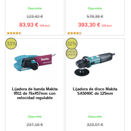
Disponible
Disponible
123,42 €
578,38 €
83,93 €
393,30 €
IVA incl.
IVA incl.
Lijadora de banda Makita 9911 de 76x457mm con velocidad regul
Lijadora de disco Makita SA504
33%
32%
ENVIO
GRATIS
Lijadora de banda Makita
Lijadora de disco Makita
9911 de 76x457mm con
SA5040C de 125mm
velocidad regulable
Disponible
Disponible
237,16 €
323,07 €