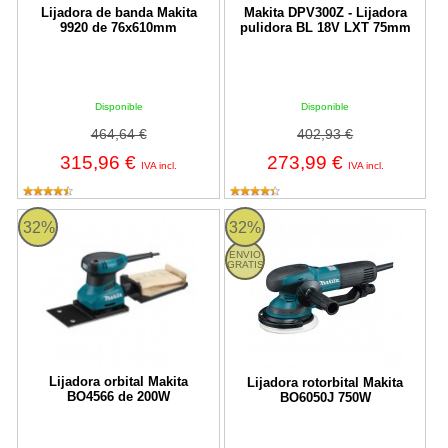
Lijadora de banda Makita
Makita DPV300Z - Lijadora
9920 de 76x610mm
pulidora BL 18V LXT 75mm
Disponible
Disponible
464,64 €
402,93 €
315,96 €
273,99 €
IVA incl.
IVA incl.
Lijadora orbital Makita BO4566 de 200W
Lijadora rotorbital Makita BO605
32%
32%
ENVIO
GRATIS
Lijadora orbital Makita
Lijadora rotorbital Makita
BO4566 de 200W
BO6050J 750W