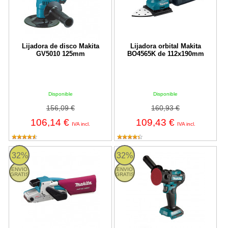
Lijadora de disco Makita
Lijadora orbital Makita
GV5010 125mm
BO4565K de 112x190mm
Disponible
Disponible
156,09 €
160,93 €
106,14 €
109,43 €
IVA incl.
IVA incl.
Lijadora de banda Makita 9920 de 76x610mm
Makita DPV300Z - Lijadora pulid
32%
32%
ENVIO
ENVIO
GRATIS
GRATIS