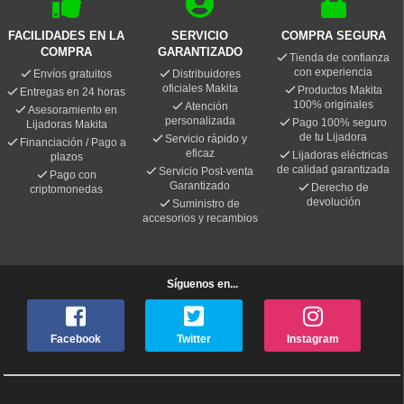
FACILIDADES EN LA
SERVICIO
COMPRA SEGURA
COMPRA
GARANTIZADO
Tienda de confianza
con experiencia
Envíos gratuitos
Distribuidores
oficiales Makita
Productos Makita
Entregas en 24 horas
100% originales
Atención
Asesoramiento en
personalizada
Pago 100% seguro
Lijadoras Makita
de tu Lijadora
Servicio rápido y
Financiación / Pago a
eficaz
Lijadoras eléctricas
plazos
de calidad garantizada
Servicio Post-venta
Pago con
Garantizado
Derecho de
criptomonedas
devolución
Suministro de
accesorios y recambios
Síguenos en...
Facebook
Twitter
Instagram