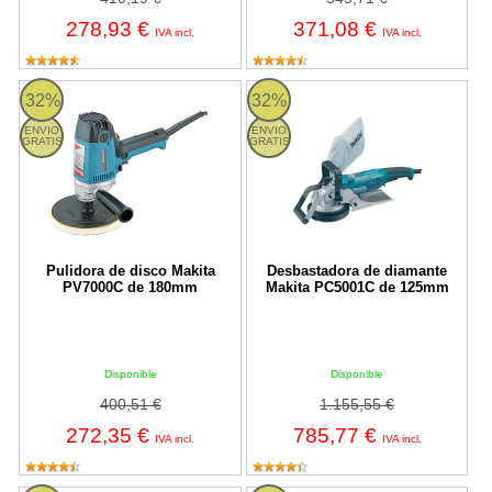
278,93 €
371,08 €
IVA incl.
IVA incl.
Pulidora de disco Makita PV7000C de 180mm
Desbastadora de diamante Maki
32%
32%
ENVIO
ENVIO
GRATIS
GRATIS
Pulidora de disco Makita
Desbastadora de diamante
PV7000C de 180mm
Makita PC5001C de 125mm
Disponible
Disponible
400,51 €
1.155,55 €
272,35 €
785,77 €
IVA incl.
IVA incl.