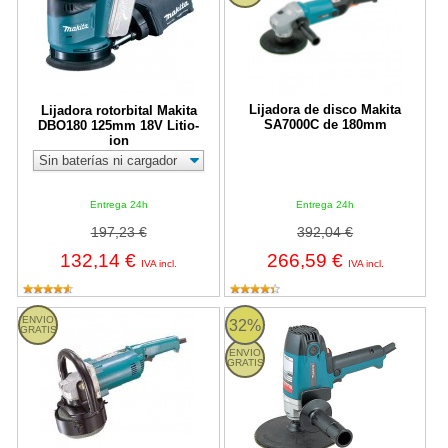
Lijadora de disco Makita
Lijadora rotorbital Makita
SA7000C de 180mm
DBO180 125mm 18V Litio-
ion
Entrega 24h
Entrega 24h
197,23 €
392,04 €
132,14 €
266,59 €
IVA incl.
IVA incl.
Amoladora Angular Makita GC5000 950W + 10 Piedras
Lijadora de disco Makita GV700
ENVIO
32%
GRATIS
ENVIO
GRATIS