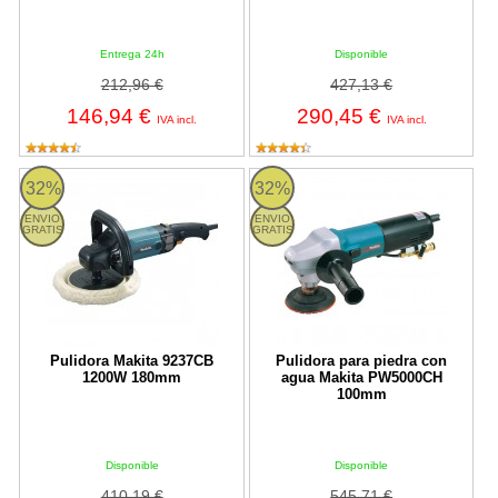
Entrega 24h
Disponible
212,96 €
427,13 €
146,94 €
290,45 €
IVA incl.
IVA incl.
Pulidora Makita 9237CB 1200W 180mm
Pulidora para piedra con agua 
32%
32%
ENVIO
ENVIO
GRATIS
GRATIS
Pulidora Makita 9237CB
Pulidora para piedra con
1200W 180mm
agua Makita PW5000CH
100mm
Disponible
Disponible
410,19 €
545,71 €