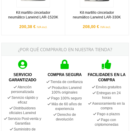
Kit martillo cincelador
Kit martillo cincelador
neumático Larwind LAR-1520K
neumático Larwind LAR-330K
200,38 €
208,00 €
IVA incl.
IVA incl.
¿POR QUÉ COMPRARLO EN NUESTRA TIENDA?
SERVICIO
COMPRA SEGURA
FACILIDADES EN LA
GARANTIZADO
COMPRA
Tienda de confianza
Atención
Envíos gratuitos
Productos Larwind
personalizada
100% originales
Entregas en 24
Servicio rápido y
horas
Pago 100% seguro
eficaz
Asesoramiento en la
Más de 60 años de
Distribuidores
compra
experiencia
oficiales Larwind
Pago a plazos
Derecho de
Servicio Post-venta y
devolución
Pago con
Garantías
criptomonedas
Suministro de