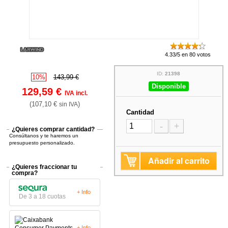
4.33/5 en 80 votos
ID:
21398
10%
143,99 €
Disponible
129,59 €
IVA incl.
(107,10 €
)
sin IVA
Cantidad
-
+
¿Quieres comprar cantidad?
Consúltanos y te haremos un
presupuesto personalizado.
Añadir al carrito
¿Quieres fraccionar tu
compra?
+ Info
De 3 a 18 cuotas
+ Info