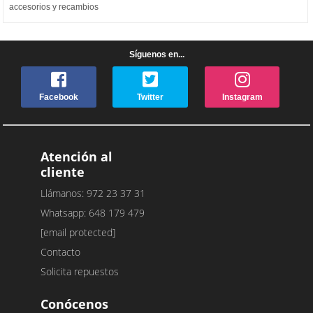
accesorios y recambios
Síguenos en...
Facebook
Twitter
Instagram
Atención al
cliente
Llámanos: 972 23 37 31
Whatsapp: 648 179 479
[email protected]
Contacto
Solicita repuestos
Conócenos