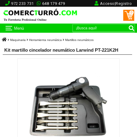
972 233 731
648 179 479
Acceso|Registro
0
Tu Ferretería Profesional Online
Menú
Maquinaria
Herramienta neumática
Martillos neumáticos
Kit martillo cincelador neumático Larwind PT-221K2H