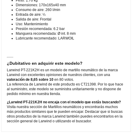
Peso: 1.70 kg
Dimensiones: 170x165x40 mm
Consumo de aire: 260 l/min
Entrada de aire: ¼
Salida de aire: Frontal
Uso: Mantenimiento
Presión recomendada: 6.2 bar
Manguera recomendada: Ø int. 8 mm
Lubricante recomendado: LARWOIL
¿Dubitativo en adquirir este modelo?
Larwind PT-221K2H es un modelo de martillo neumático de la marca
Larwind con excelentes opiniones de nuestros clientes, con una
valoración de 8,65 sobre 10
en 80 votos.
La referencia de Larwind de este producto es CT21398. Por lo que hace
al suministro, este modelo se suministra unitariamente y no dispone de
pedido mínimo en nuestra tienda.
¿Larwind PT-221K2H no encaja con el modelo que estás buscando?
Visita nuestra sección de Martillos neumáticos y encontrarás muchos
más productos similares que te pueden encajar. Destacar que si buscas
otros productos de la marca Larwind también puedes encontrarlos en la
sección general de Larwind o utilizando el buscador.