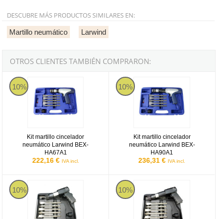
DESCUBRE MÁS PRODUCTOS SIMILARES EN:
Martillo neumático
Larwind
OTROS CLIENTES TAMBIÉN COMPRARON:
Larwind BEX-HA67A1
Larwind BEX-HA90A1
10%
10%
Kit martillo cincelador
Kit martillo cincelador
neumático Larwind BEX-
neumático Larwind BEX-
HA67A1
HA90A1
222,16 €
236,31 €
IVA incl.
IVA incl.
Larwind LAR-1520K
Larwind LAR-330K
10%
10%