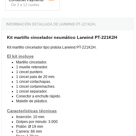
De 3 a 12 cuotas
INFORMACIÓN DETALLADA DE LARWIND PT-221K2H:
Kit martillo cincelador neumático Larwind PT-221K2H
Kit martillo cincelador tipo pistola Larwind PT-221K2H.
El kit incluye
Martillo cincelador.
1 muelle retenedor.
1 cincel puntero.
1 cincel pala de 20 mm.
1 cincel cortachapas.
1 cincel cortaremaches.
1 cincel separador.
Conector a enchufe rápido.
Maletín de plástico.
Características técnicas
Inserción: 10 mm
Golpes por minuto: 3.000
Pistón: Ø 19 mm
Carrera: 66 mm