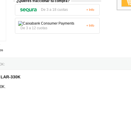
¿Quieres fraccionar tu compra?
De 3 a 18 cuotas
+ Info
+ Info
De 3 a 12 cuotas
tos
0K:
d LAR-330K
30K.