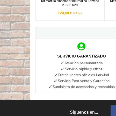
Kit martillo cincelador neumático Larwind
Kit 
PT-221K2H
129,59 €
IVA incl.
SERVICIO GARANTIZADO
Atención personalizada
Servicio rápido y eficaz
Distribuidores oficiales Larwind
Servicio Post-venta y Garantías
Suministro de accesorios y recambios
Síguenos en...