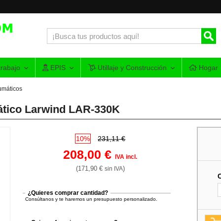
rabajo
EPIS
Utillaje y Construcción
Hogar
eumáticos
mático Larwind LAR-330K
10%
231,11 €
208,00 €
IVA incl.
(171,90 €
)
sin IVA
¿Quieres comprar cantidad?
Consúltanos y te haremos un presupuesto personalizado.