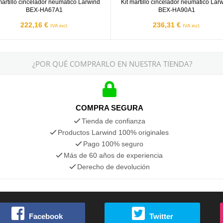
martillo cincelador neumático Larwind
Kit martillo cincelador neumático Lar
BEX-HA67A1
BEX-HA90A1
222,16 €
236,31 €
IVA incl.
IVA incl.
¿POR QUÉ COMPRARLO EN NUESTRA TIENDA?
COMPRA SEGURA
Tienda de confianza
Productos Larwind 100% originales
Pago 100% seguro
Más de 60 años de experiencia
Derecho de devolución
Facebook
Twitter