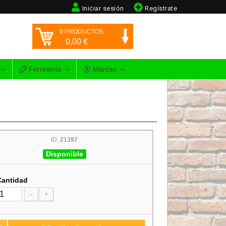
Iniciar sesión
Regístrate
0
PRODUCTOS
0,00
€
Ferretería
Marcas
ID:
21397
Disponible
Cantidad
-
+