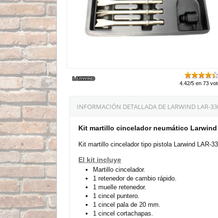
4.42/5 en 73 vo
INFORMACIÓN DETALLADA DE LARWIND LAR-33
Kit martillo cincelador neumático Larwin
Kit martillo cincelador tipo pistola Larwind LAR-3
El kit incluye
Martillo cincelador.
1 retenedor de cambio rápido.
1 muelle retenedor.
1 cincel puntero.
1 cincel pala de 20 mm.
1 cincel cortachapas.