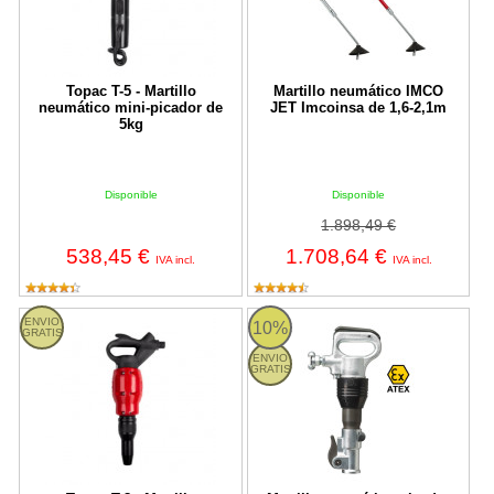
Topac T-5 - Martillo
Martillo neumático IMCO
neumático mini-picador de
JET Imcoinsa de 1,6-2,1m
5kg
Disponible
Disponible
1.898,49 €
538,45 €
1.708,64 €
IVA incl.
IVA incl.
T-8 Topac
Martillo neumático picador cincel
ENVIO
10%
GRATIS
ENVIO
GRATIS