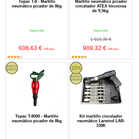
Topac T-8 - Martillo
Martillo neumático picador
neumático picador de 8kg
cincelador ATEX Imcoinsa
de 9,5kg.
Disponible
Disponible
1.010,35 €
608,63 €
909,32 €
IVA incl.
IVA incl.
T-8000 Topac
LAR-330K Larwind
ENVIO
10%
GRATIS
ENVIO
GRATIS
Topac T-8000 - Martillo
Kit martillo cincelador
neumático picador de 8kg
neumático Larwind LAR-
330K