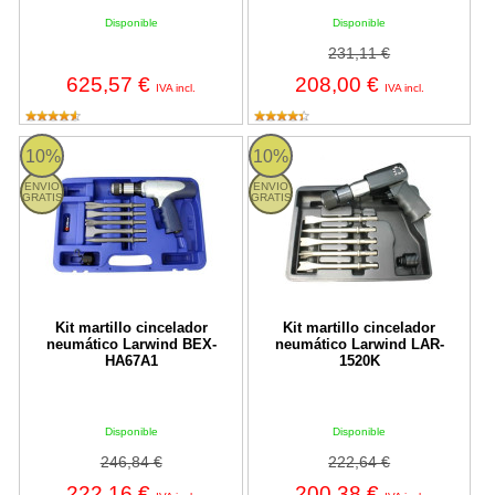
Disponible
Disponible
231,11 €
625,57 €
208,00 €
IVA incl.
IVA incl.
BEX-HA67A1 Larwind
LAR-1520K Larwind
10%
10%
ENVIO
ENVIO
GRATIS
GRATIS
Kit martillo cincelador
Kit martillo cincelador
neumático Larwind BEX-
neumático Larwind LAR-
HA67A1
1520K
Disponible
Disponible
246,84 €
222,64 €
222,16 €
200,38 €