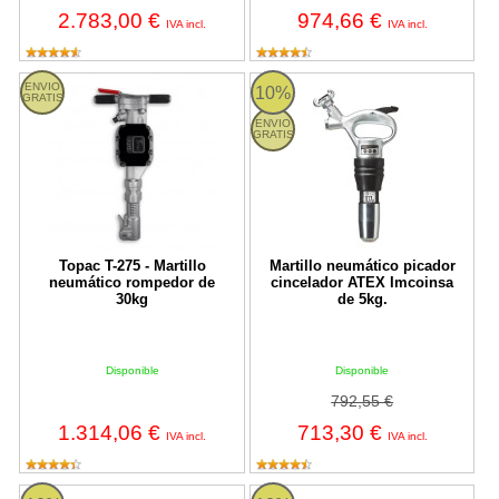
2.783,00 €
974,66 €
IVA incl.
IVA incl.
Topac T-275 - Martillo neumático rompedor de 30kg
Martillo neumático picador cince
ENVIO
10%
GRATIS
ENVIO
GRATIS
Topac T-275 - Martillo
Martillo neumático picador
neumático rompedor de
cincelador ATEX Imcoinsa
30kg
de 5kg.
Disponible
Disponible
792,55 €
1.314,06 €
713,30 €
IVA incl.
IVA incl.
Martillo neumático rompedor Imcoinsa Insonorizado de 30 kg. - I
Martillo neumático rompedor Imco