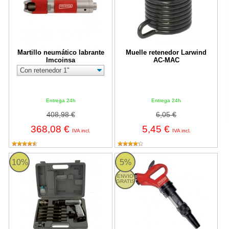
Martillo neumático labrante
Muelle retenedor Larwind
Imcoinsa
AC-MAC
Entrega 24h
Entrega 24h
408,98 €
6,05 €
368,08 €
5,45 €
IVA incl.
IVA incl.
Martillo neumático cincelador Imcoinsa
Martillo neumático picador Imcoi
10%
5%
ENVIO
GRATIS