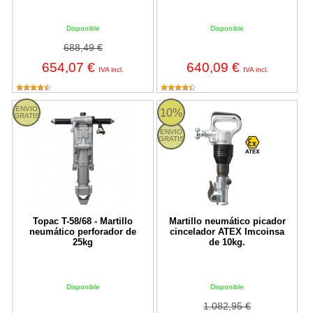
Disponible
Disponible
688,49 €
654,07 €
640,09 €
IVA incl.
IVA incl.
T-58/68 Topac
Martillo neumático picador cince
ENVIO
10%
GRATIS
ENVIO
GRATIS
Topac T-58/68 - Martillo
Martillo neumático picador
neumático perforador de
cincelador ATEX Imcoinsa
25kg
de 10kg.
Disponible
Disponible
1.082,95 €