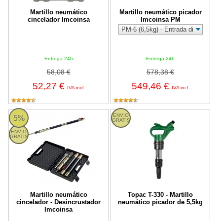
Martillo neumático
Martillo neumático picador
cincelador Imcoinsa
Imcoinsa PM
Entrega 24h
Entrega 24h
58,08 €
578,38 €
52,27 €
549,46 €
IVA incl.
IVA incl.
Martillo neumático cincelador - Desincrustador Imcoinsa
T-330 Topac
ENVIO
5%
GRATIS
ENVIO
GRATIS
Martillo neumático
Topac T-330 - Martillo
cincelador - Desincrustador
neumático picador de 5,5kg
Imcoinsa