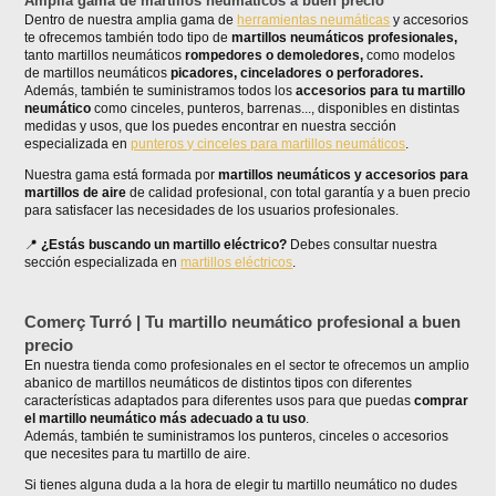
Amplia gama de martillos neumáticos a buen precio
Dentro de nuestra amplia gama de
herramientas neumáticas
y accesorios
te ofrecemos también todo tipo de
martillos neumáticos profesionales,
tanto martillos neumáticos
r
ompedores o demoledores,
como modelos
de martillos neumáticos
picadores, cinceladores o perforadores.
Además, también te suministramos todos los
accesorios para tu martillo
neumático
como cinceles, punteros, barrenas..., disponibles en distintas
medidas y usos, que los puedes encontrar en nuestra sección
especializada en
punteros y cinceles para martillos neumáticos
.
Nuestra gama está formada por
martillos neumáticos y accesorios para
martillos de aire
de calidad profesional, con total garantía y a buen precio
para satisfacer las necesidades de los usuarios profesionales.
¿Estás buscando un martillo eléctrico?
Debes consultar nuestra
sección especializada en
martillos eléctricos
.
Comerç Turró | Tu martillo neumático profesional a buen
precio
En nuestra tienda como profesionales en el sector te ofrecemos un amplio
abanico de martillos neumáticos de distintos tipos con diferentes
características adaptados para diferentes usos para que puedas
comprar
el martillo neumático más adecuado a tu uso
.
Además, también te suministramos los punteros, cinceles o accesorios
que necesites para tu martillo de aire.
Si tienes alguna duda a la hora de elegir tu martillo neumático no dudes