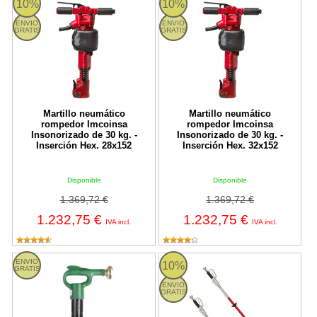
10%
10%
ENVIO
ENVIO
GRATIS
GRATIS
Martillo neumático
Martillo neumático
rompedor Imcoinsa
rompedor Imcoinsa
Insonorizado de 30 kg. -
Insonorizado de 30 kg. -
Inserción Hex. 28x152
Inserción Hex. 32x152
Disponible
Disponible
1.369,72 €
1.369,72 €
1.232,75 €
1.232,75 €
IVA incl.
IVA incl.
T-5 Topac
Martillo neumático IMCO JET Imc
ENVIO
10%
GRATIS
ENVIO
GRATIS