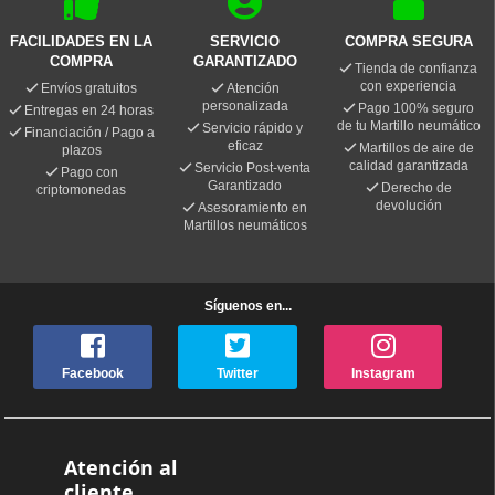
FACILIDADES EN LA
SERVICIO
COMPRA SEGURA
COMPRA
GARANTIZADO
Tienda de confianza
con experiencia
Envíos gratuitos
Atención
personalizada
Pago 100% seguro
Entregas en 24 horas
de tu Martillo neumático
Servicio rápido y
Financiación / Pago a
eficaz
Martillos de aire de
plazos
calidad garantizada
Servicio Post-venta
Pago con
Garantizado
Derecho de
criptomonedas
devolución
Asesoramiento en
Martillos neumáticos
Síguenos en...
Facebook
Twitter
Instagram
Atención al
cliente