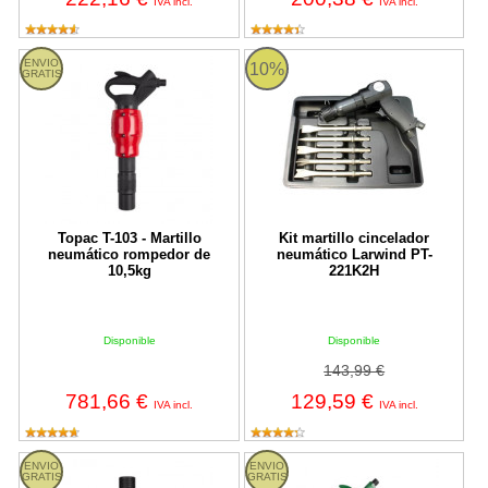
IVA incl.
IVA incl.
Topac T-103 - Martillo neumático rompedor de 10,5kg
PT-221K2H Larwind
ENVIO
10%
GRATIS
Topac T-103 - Martillo
Kit martillo cincelador
neumático rompedor de
neumático Larwind PT-
10,5kg
221K2H
Disponible
Disponible
143,99 €
781,66 €
129,59 €
IVA incl.
IVA incl.
T-5000 Topac
T-8000C Topac
ENVIO
ENVIO
GRATIS
GRATIS