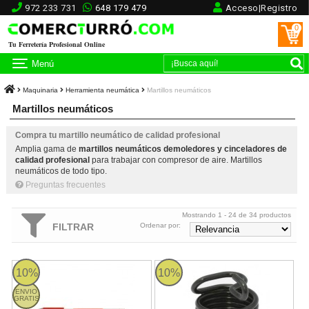
972 233 731
648 179 479
Acceso|Registro
0
Tu Ferretería Profesional Online
Menú
Maquinaria
Herramienta neumática
Martillos neumáticos
Martillos neumáticos
Compra tu martillo neumático de calidad profesional
Amplia gama de
martillos neumáticos demoledores y cinceladores de
calidad profesional
para trabajar con compresor de aire. Martillos
neumáticos de todo tipo.
Preguntas frecuentes
Mostrando 1 - 24 de 34 productos
FILTRAR
Ordenar por:
Martillo neumático labrante Imcoinsa
AC-MCGB Larwind
10%
10%
ENVIO
GRATIS