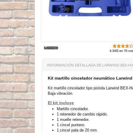
4.34/5 en 70 vo
INFORMACIÓN DETALLADA DE LARWIND BEX-HA
Kit martillo cincelador neumático Larwi
Kit martillo cincelador tipo pistola Larwind BEX-
Baja vibración.
El kit incluye
Martillo cincelador.
1 retenedor de cambio rápido.
1 muelle retenedor.
1 cincel puntero.
1 cincel pala de 20 mm.