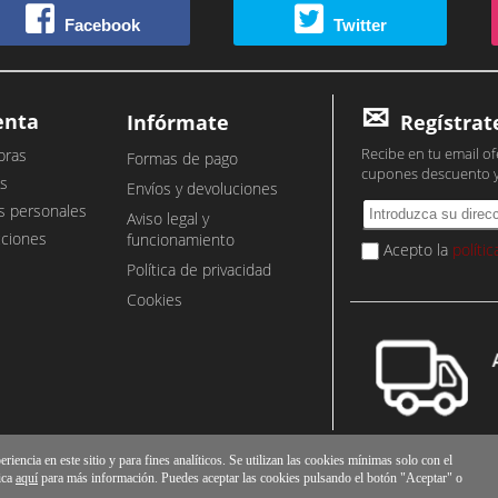
Facebook
Twitter
enta
Infórmate
Regístrat
Recibe en tu email of
pras
Formas de pago
cupones descuento 
s
Envíos y devoluciones
s personales
Aviso legal y
cciones
funcionamiento
Acepto la
políti
Política de privacidad
Cookies
iencia en este sitio y para fines analíticos. Se utilizan las cookies mínimas solo con el
ica
aquí
para más información. Puedes aceptar las cookies pulsando el botón "Aceptar" o