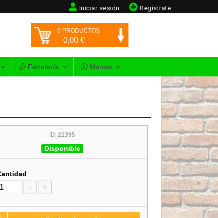
Iniciar sesión
Regístrate
0
PRODUCTOS
0,00
€
Ferretería
Marcas
ID:
21395
Disponible
Cantidad
-
+