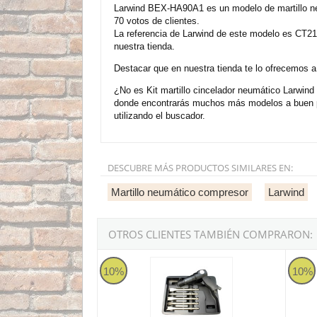
Larwind BEX-HA90A1 es un modelo de martillo ne
70 votos de clientes.
La referencia de Larwind de este modelo es CT21
nuestra tienda.
Destacar que en nuestra tienda te lo ofrecemos a
¿No es Kit martillo cincelador neumático Larwin
donde encontrarás muchos más modelos a buen pr
utilizando el buscador.
DESCUBRE MÁS PRODUCTOS SIMILARES EN:
Martillo neumático compresor
Larwind
OTROS CLIENTES TAMBIÉN COMPRARON:
Larwind PT-221K2H
Larwi
10%
10%