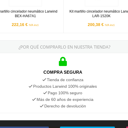
martillo cincelador neumático Larwind
Kit martillo cincelador neumático Lar
BEX-HA67A1
LAR-1520K
222,16 €
200,38 €
IVA incl.
IVA incl.
¿POR QUÉ COMPRARLO EN NUESTRA TIENDA?
COMPRA SEGURA
Tienda de confianza
Productos Larwind 100% originales
Pago 100% seguro
Más de 60 años de experiencia
Derecho de devolución