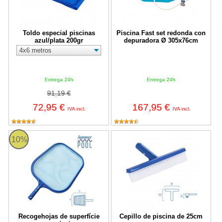
Toldo especial piscinas
Piscina Fast set redonda con
azul/plata 200gr
depuradora Ø 305x76cm
Entrega 24h
Entrega 24h
91,19 €
72,95 €
167,95 €
IVA incl.
IVA incl.
Recogehojas de superfície para piscina
Cepillo de piscina de 25cm
10%
Recogehojas de superfície
Cepillo de piscina de 25cm