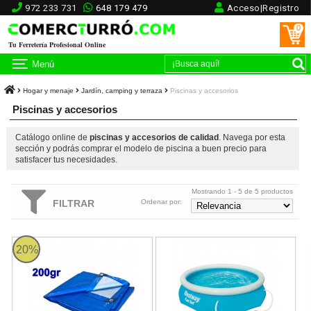
972 233 731
648 179 479
Acceso|Registro
0
Tu Ferretería Profesional Online
Menú
Hogar y menaje
Jardín, camping y terraza
Piscinas y accesorios
Piscinas y accesorios
Catálogo online de
piscinas y accesorios de calidad
. Navega por esta
sección y podrás comprar el modelo de piscina a buen precio para
satisfacer tus necesidades.
Mostrando 1 - 5 de 5 productos
FILTRAR
Ordenar por:
Toldo especial piscinas azul/plata 200gr
Piscina Fast set redonda con de
20%