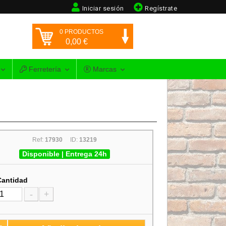
Iniciar sesión
Regístrate
0
PRODUCTOS
0,00
€
Ferretería
Marcas
Ref:
17930
ID:
13219
Disponible | Entrega 24h
Cantidad
-
+