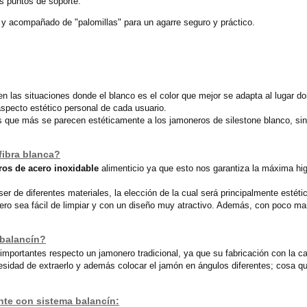
os puntos de soporte.
 y acompañado de "palomillas" para un agarre seguro y práctico.
en las situaciones donde el blanco es el color que mejor se adapta al lugar d
aspecto estético personal de cada usuario.
s que más se parecen estéticamente a los jamoneros de silestone blanco, si
ibra blanca?
os de acero inoxidable
alimenticio ya que esto nos garantiza la máxima hig
r de diferentes materiales, la elección de la cual será principalmente estét
ero sea fácil de limpiar y con un diseño muy atractivo. Además, con poco 
 balancín?
mportantes respecto un jamonero tradicional, ya que su fabricación con la ca
cesidad de extraerlo y además colocar el jamón en ángulos diferentes; cosa 
nte con sistema balancín: