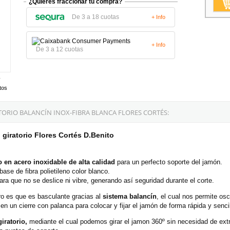
¿Quieres fraccionar tu compra?
De 3 a 18 cuotas
+ Info
+ Info
De 3 a 12 cuotas
tos
ORIO BALANCÍN INOX-FIBRA BLANCA FLORES CORTÉS:
giratorio Flores Cortés D.Benito
 en acero inoxidable de alta calidad
para un perfecto soporte del jamón.
base de fibra polietileno color blanco.
para que no se deslice ni vibre, generando así seguridad durante el corte.
ro es que es basculante gracias al
sistema balancín
, el cual nos permite osc
n un cierre con palanca para colocar y fijar el jamón de forma rápida y senci
giratorio,
mediante el cual podemos girar el jamon 360º sin necesidad de extr