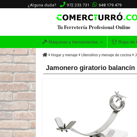
¿Alguna duda?
972 233 731
648 179 479
Tu Ferretería Profesional Online
Máquinas y herramientas
Ropa de t
Hogar y menaje
Utensilios y menaje de cocina
J
Jamonero giratorio balancín