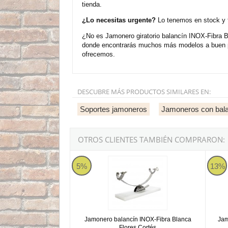
tienda.
¿Lo necesitas urgente?
Lo tenemos en stock y t
¿No es Jamonero giratorio balancín INOX-Fibra B
donde encontrarás muchos más modelos a buen pr
ofrecemos.
DESCUBRE MÁS PRODUCTOS SIMILARES EN:
Soportes jamoneros
Jamoneros con bal
OTROS CLIENTES TAMBIÉN COMPRARON:
Jamonero balancín INOX-Fibra Blanca Flores 
Jamone
5%
13%
Jamonero balancín INOX-Fibra Blanca
Jam
Flores Cortés