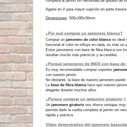
completa al jamón sin necesidad de quitarlo de l
Agarre en V para mayor sujeción en parte trasera
Dimensiones
: 500x180x30mm.
¿Por qué comprar un jamonero blanco?
Comprar un
jamonero de color blanco
es ideal 
funcional el color no influye en nada, es más un 
Estos jamoneros con base de fibra blanca son lo
resultan mucho más prácticos y accesibles.
¿Porqué jamoneros de INOX con base de f
Es muy recomendable comprar soportes
jamoner
con nuestro jamón.
No obstante, la base de nuestro jamonero puede se
La
base de fibra blanca
hace que nuestro jamon
elegante durante muchos años.
¿Porque comprar un jamonero giratorio +
Un
jamonero giratorio
nos ofrece ventajas muy i
permite darle la vuelta completa al jamón sin ne
rápida y práctica.
Vídeo demostrativo del jamonero bascula