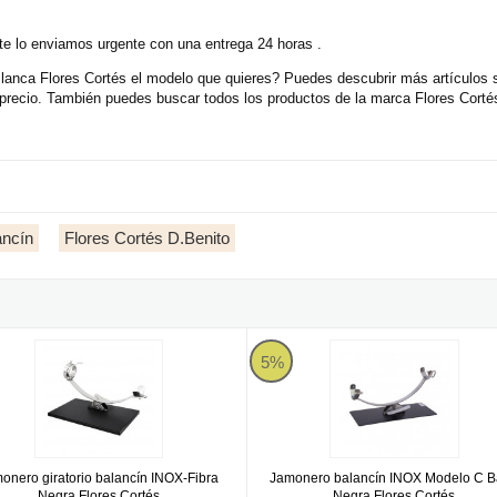
e lo enviamos urgente con una entrega 24 horas .
lanca Flores Cortés el modelo que quieres? Puedes descubrir más artículos 
ecio. También puedes buscar todos los productos de la marca Flores Cortés 
ancín
Flores Cortés D.Benito
Cortés
ro giratorio balancín INOX-Fibra Negra Flores Cortés
Jamonero balancín INOX Modelo 
5%
onero giratorio balancín INOX-Fibra
Jamonero balancín INOX Modelo C 
Negra Flores Cortés
Negra Flores Cortés