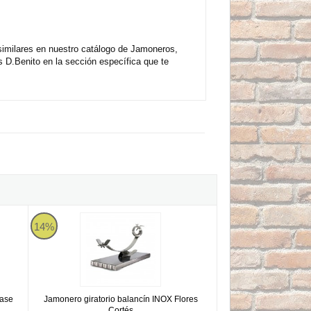
similares en nuestro catálogo de Jamoneros,
D.Benito en la sección específica que te
C Base Negra Flores Cortés
Jamonero giratorio balancín INOX Flores Cortés
14%
Base
Jamonero giratorio balancín INOX Flores
Cortés