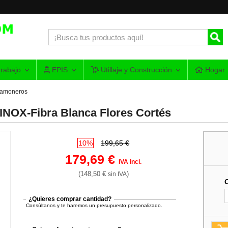
rabajo
EPIS
Utillaje y Construcción
Hogar
amoneros
 INOX-Fibra Blanca Flores Cortés
10%
199,65 €
179,69 €
IVA incl.
(148,50 €
)
sin IVA
¿Quieres comprar cantidad?
Consúltanos y te haremos un presupuesto personalizado.