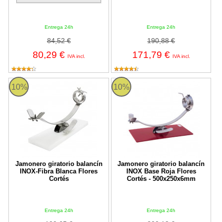
Entrega 24h
Entrega 24h
84,52 €
190,88 €
80,29 €
171,79 €
IVA incl.
IVA incl.
Jamonero giratorio balancín INOX-Fibra Blanca Flores Cortés
Jamonero giratorio balancín INO
10%
10%
Jamonero giratorio balancín
Jamonero giratorio balancín
INOX-Fibra Blanca Flores
INOX Base Roja Flores
Cortés
Cortés - 500x250x6mm
Entrega 24h
Entrega 24h