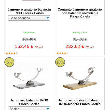
Jamonero giratorio balancín
Conjunto Jamonero giratorio
INOX Flores Cortés
con balancín inoxidable
Flores Cortés
Disponible
Entrega 24h
169,40 €
314,02 €
152,46 €
282,62 €
IVA incl.
IVA incl.
Jamonero balancín INOX Flores Cortés
Jamonero giratorio balancín INO
5%
10%
Jamonero balancín INOX
Jamonero giratorio balancín
Flores Cortés
INOX-Madera Flores Cortés