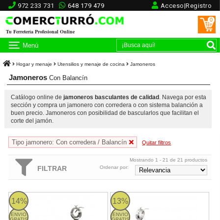
972 233 731
648 179 479
Acceso|Registro
0
Tu Ferretería Profesional Online
Menú
Hogar y menaje
Utensilios y menaje de cocina
Jamoneros
Jamoneros
Con Balancín
Catálogo online de
jamoneros basculantes de calidad
. Navega por esta
sección y compra un jamonero con corredera o con sistema balanción a
buen precio. Jamoneros con posibilidad de bascularlos que facilitan el
corte del jamón.
Tipo jamonero: Con corredera / Balancín
Quitar filtros
Mostrando 1 - 21 de 21 productos
FILTRAR
Ordenar por:
Jamonero giratorio balancín INOX Flores Cortés
Jamonero giratorio balancín INOX
14%
13%
ENVIO
ENVIO
GRATIS
GRATIS