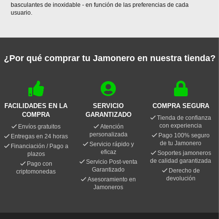
basculantes de inoxidable - en función de las preferencias de cada
usuario.
¿Por qué comprar tu Jamonero en nuestra tienda?
FACILIDADES EN LA
SERVICIO
COMPRA SEGURA
COMPRA
GARANTIZADO
Tienda de confianza
con experiencia
Envíos gratuitos
Atención
personalizada
Pago 100% seguro
Entregas en 24 horas
de tu Jamonero
Servicio rápido y
Financiación / Pago a
eficaz
Soportes jamoneros
plazos
de calidad garantizada
Servicio Post-venta
Pago con
Garantizado
Derecho de
criptomonedas
devolución
Asesoramiento en
Jamoneros