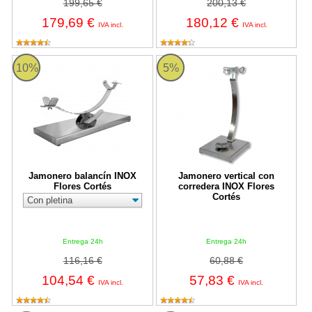
199,65 €
200,13 €
179,69 €
180,12 €
IVA incl.
IVA incl.
Jamonero balancín INOX Flores Cortés
Jamonero vertical con corredera 
10%
5%
Jamonero balancín INOX
Jamonero vertical con
Flores Cortés
corredera INOX Flores
Cortés
Entrega 24h
Entrega 24h
116,16 €
60,88 €
104,54 €
57,83 €
IVA incl.
IVA incl.