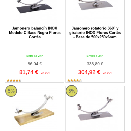
Jamonero balancín INOX
Jamonero rotatorio 360º y
Modelo C Base Negra Flores
giratorio INOX Flores Cortés
Cortés
- Base de 500x250x6mm
Entrega 24h
Entrega 24h
86,04 €
338,80 €
81,74 €
304,92 €
IVA incl.
IVA incl.
Jamonero balancín INOX-Madera Flores Cortés
Jamonero balancín INOX Modelo 
5%
5%