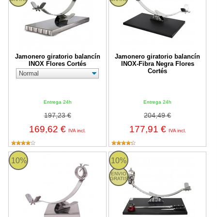
Jamonero giratorio balancín
Jamonero giratorio balancín
INOX Flores Cortés
INOX-Fibra Negra Flores
Cortés
Entrega 24h
Entrega 24h
197,23 €
204,49 €
169,62 €
177,91 €
IVA incl.
IVA incl.
Jamonero giratorio balancín INOX Flores Cortés
Conjunto Jamonero giratorio con b
10%
10%
ENVIO
GRATIS