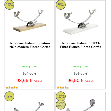
Jamonero balancín pletina INOX-Madera Flores Cortés
Jamonero balancín INOX-Fibra Bl
10%
5%
Jamonero balancín pletina
Jamonero balancín INOX-
INOX-Madera Flores Cortés
Fibra Blanca Flores Cortés
Entrega 24h
Entrega 24h
104,06 €
101,58 €
93,65 €
96,50 €
IVA incl.
IVA incl.
Jamonero balancín INOX Modelo C Base Negra Flores Cortés
Jamonero rotatorio 360º y girato
5%
10%
ENVIO
GRATIS