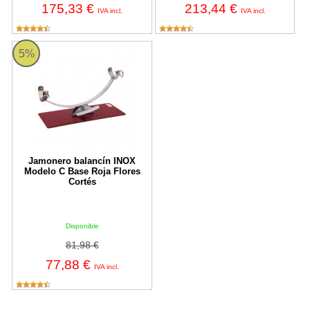
175,33 €
213,44 €
IVA incl.
IVA incl.
Jamonero balancín INOX Modelo C Base Roja Flores Cortés
5%
Jamonero balancín INOX
Modelo C Base Roja Flores
Cortés
Disponible
81,98 €
77,88 €
IVA incl.