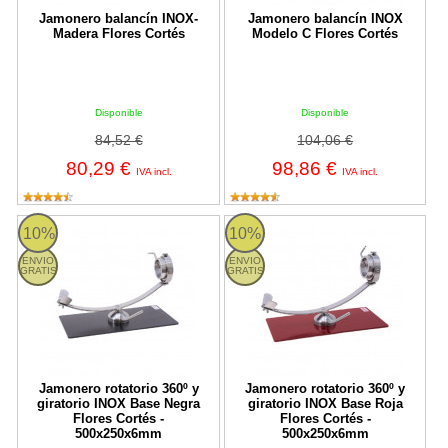
Jamonero balancín INOX-
Jamonero balancín INOX
Madera Flores Cortés
Modelo C Flores Cortés
Disponible
Disponible
84,52 €
104,06 €
80,29 €
98,86 €
IVA incl.
IVA incl.
Jamonero rotatorio 360º y giratorio INOX Base Negra Flores Co
Jamonero rotatorio 360º y girato
10%
10%
ENVIO
ENVIO
GRATIS
GRATIS
Jamonero rotatorio 360º y
Jamonero rotatorio 360º y
giratorio INOX Base Negra
giratorio INOX Base Roja
Flores Cortés -
Flores Cortés -
500x250x6mm
500x250x6mm