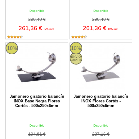
Disponible
Disponible
290,40 €
290,40 €
261,36 €
261,36 €
IVA incl.
IVA incl.
Jamonero giratorio balancín INOX Base Negra Flores Cortés - 
Jamonero giratorio balancín INO
10%
10%
ENVIO
GRATIS
Jamonero giratorio balancín
Jamonero giratorio balancín
INOX Base Negra Flores
INOX Flores Cortés -
Cortés - 500x250x6mm
500x250x6mm
Disponible
Disponible
194,81 €
237,16 €