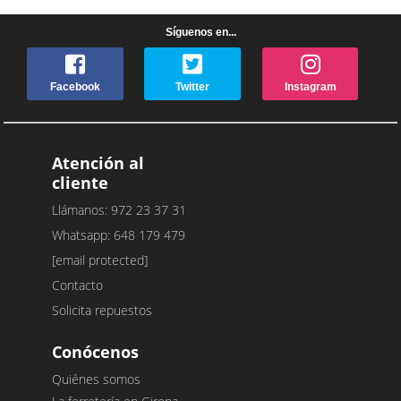
Síguenos en...
Facebook
Twitter
Instagram
Atención al
cliente
Llámanos: 972 23 37 31
Whatsapp: 648 179 479
[email protected]
Contacto
Solicita repuestos
Conócenos
Quiénes somos