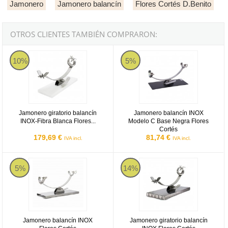
Jamonero
Jamonero balancín
Flores Cortés D.Benito
OTROS CLIENTES TAMBIÉN COMPRARON:
Jamonero giratorio balancín INOX-Fibra Blanca Flores Cortés
Jamonero balancín INOX Modelo 
10%
5%
Jamonero giratorio balancín
Jamonero balancín INOX
INOX-Fibra Blanca Flores...
Modelo C Base Negra Flores
Cortés
179,69 €
81,74 €
IVA incl.
IVA incl.
Jamonero balancín INOX Flores Cortés
Jamonero giratorio balancín INOX
5%
14%
Jamonero balancín INOX
Jamonero giratorio balancín