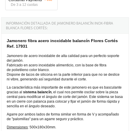
De 3 a 12 cuotas
INFORMACIÓN DETALLADA DE JAMONERO BALANCÍN INOX-FIBRA
BLANCA FLORES CORTÉS:
Jamonero fibra acero inoxidable balancín Flores Cortés
Ref. 17931
Jamonero de acero inoxidable de alta calidad para un perfecto soporte
del jamón.
Fabricado en acero inoxidable alimenticio, con la base de fibra
de polietileno color blanco.
Dispone de tacos de silicona en la parte inferior para que no se deslice
ni vibre, generando así seguridad durante el corte.
La característica más importante de este jamonero es que es basculante
gracias al
sistema balancín
, el cual nos permite oscilar sobre la pieza
central para modificar el ángulo de corte del jamón. Este sistema se basa
en un cierre con palanca para colocar y fijar el jamón de forma rápida y
sencilla en el ángulo deseado.
Agarre por ambos lados de forma similar en forma de V y acompañado
de "palomillas" para un agarre seguro y práctico.
Dimensiones
: 500x180x30mm.