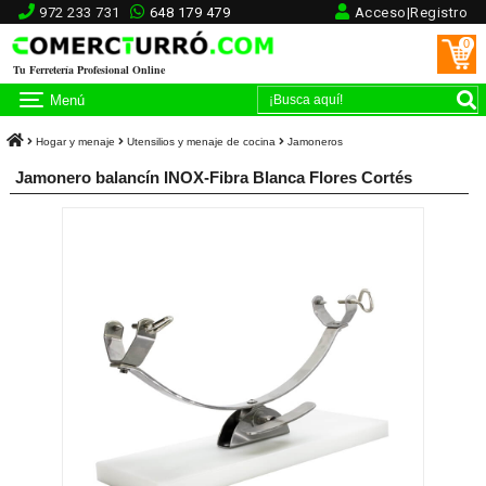
972 233 731
648 179 479
Acceso|Registro
0
Tu Ferretería Profesional Online
Menú
Hogar y menaje
Utensilios y menaje de cocina
Jamoneros
Jamonero balancín INOX-Fibra Blanca Flores Cortés