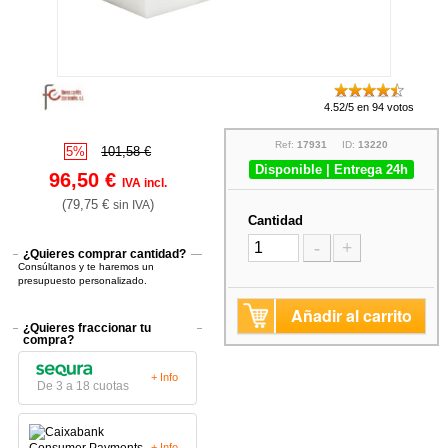
4.52/5 en 94 votos
Ref:
17931
ID:
13220
5%
101,58 €
Disponible | Entrega 24h
96,50 €
IVA incl.
(79,75 €
)
sin IVA
Cantidad
-
+
¿Quieres comprar cantidad?
Consúltanos y te haremos un
presupuesto personalizado.
Añadir al carrito
¿Quieres fraccionar tu
compra?
+ Info
De 3 a 18 cuotas
+ Info