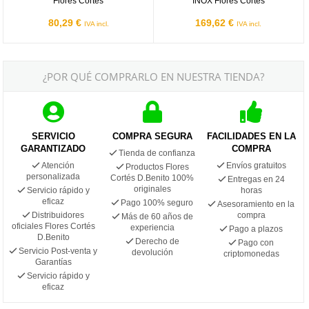
Flores Cortés
INOX Flores Cortés
80,29 €
169,62 €
IVA incl.
IVA incl.
¿POR QUÉ COMPRARLO EN NUESTRA TIENDA?
SERVICIO
COMPRA SEGURA
FACILIDADES EN LA
GARANTIZADO
COMPRA
Tienda de confianza
Atención
Envíos gratuitos
Productos Flores
personalizada
Cortés D.Benito 100%
Entregas en 24
originales
Servicio rápido y
horas
eficaz
Pago 100% seguro
Asesoramiento en la
Distribuidores
compra
Más de 60 años de
oficiales Flores Cortés
experiencia
Pago a plazos
D.Benito
Derecho de
Pago con
Servicio Post-venta y
devolución
criptomonedas
Garantías
Servicio rápido y
eficaz