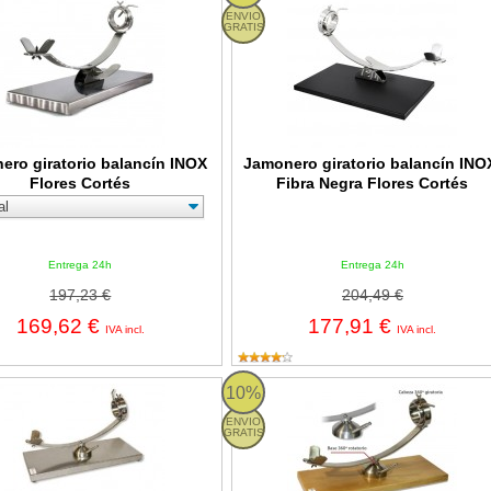
ENVIO
GRATIS
ero giratorio balancín INOX
Jamonero giratorio balancín INO
Flores Cortés
Fibra Negra Flores Cortés
Entrega 24h
Entrega 24h
197,23 €
204,49 €
169,62 €
177,91 €
IVA incl.
IVA incl.
 rotatorio 360º y giratorio INOX Flores Cortés
Jamonero rotatorio 360º y giratori
10%
ENVIO
GRATIS