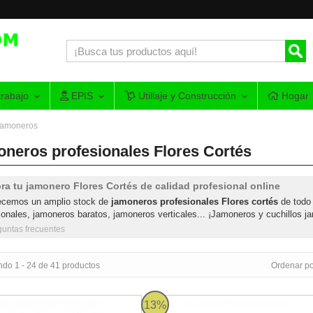
rabajo
EPIS
Utillaje y Construcción
Hogar
amoneros
neros profesionales Flores Cortés
a tu jamonero Flores Cortés de calidad profesional online
recemos un amplio stock de
jamoneros profesionales Flores cortés
de todo 
ionales, jamoneros baratos, jamoneros verticales... ¡Jamoneros y cuchillos j
guntas frecuentes
ndo 1 - 24 de 41 productos
Ordenar po
 giratorio balancín INOX Flores Cortés
Jamonero giratorio balancín INOX-F
13%