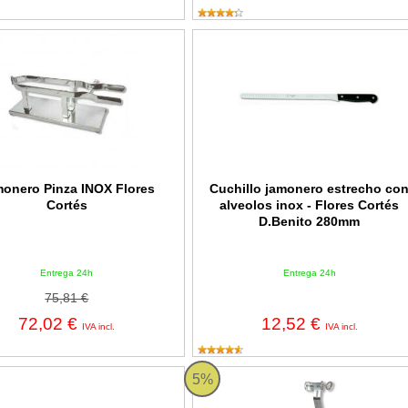
o Pinza INOX Flores Cortés
Cuchillo jamonero estrecho con alv
onero Pinza INOX Flores
Cuchillo jamonero estrecho co
Cortés
alveolos inox - Flores Cortés
D.Benito 280mm
Entrega 24h
Entrega 24h
75,81 €
72,02 €
12,52 €
IVA incl.
IVA incl.
jamonera mango recto Flores Cortés con hoja de INOX de 150mm
Jamonero vertical con corredera IN
5%