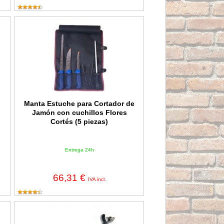
eolos inox - Flores Cortés D.Benito 280mm
Manta Estuche para Cortador de Jamón con cuchillos Flores Cor
n
Manta Estuche para Cortador de
Jamón con cuchillos Flores
Cortés (5 piezas)
Entrega 24h
66,31 €
IVA incl.
OX Flores Cortés
Jamonero plegable de madera Flores Cortés D.Benito