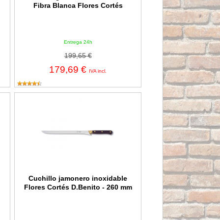
Fibra Blanca Flores Cortés
Entrega 24h
199,65 €
179,69 €
IVA incl.
iratorio Flores Cortés
Cuchillo jamonero inoxidable Flores Cortés D.Benito - 260 mm
Cuchillo jamonero inoxidable
Flores Cortés D.Benito - 260 mm