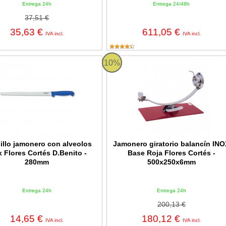
Entrega 24h
Entrega 24/48h
37,51 €
35,63 €
611,05 €
IVA incl.
IVA incl.
 jamonero con alveolos inox Flores Cortés D.Benito - 280mm
Jamonero giratorio balancín INOX 
10%
illo jamonero con alveolos
Jamonero giratorio balancín IN
x Flores Cortés D.Benito -
Base Roja Flores Cortés -
280mm
500x250x6mm
Entrega 24h
Entrega 24h
200,13 €
14,65 €
180,12 €
IVA incl.
IVA incl.