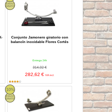
ENVIO
GRATIS
X-
Conjunto Jamonero giratorio con
balancín inoxidable Flores Cortés
Entrega 24h
314,02 €
282,62 €
IVA incl.
o INOX-Madera Flores Cortés
Jamonero rotatorio 360º y giratorio INOX-Fibra Flores Cortés
10%
ENVIO
GRATIS