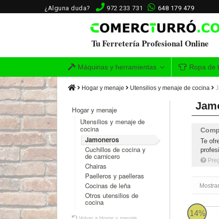
¿Alguna duda?
972 233 731
648 179 479
Tu Ferretería Profesional Online
Máquinas y herramientas
Ropa de t
Hogar y menaje
Utensilios y menaje de cocina
J
Jamo
Hogar y menaje
Utensilios y menaje de
cocina
Compr
Jamoneros
Te of
Cuchillos de cocina y
profes
de carnicero
Pre
Chairas
Paelleros y paelleras
Cocinas de leña
Mostra
Otros utensilios de
cocina
Jamonero
14%
Volver a Hogar y menaje