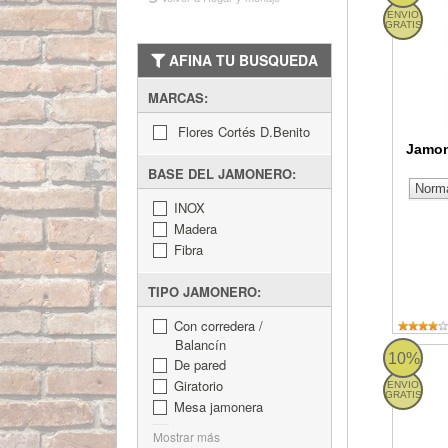
ENVIO
GRATIS
AFINA TU BUSQUEDA
MARCAS:
Flores Cortés D.Benito
Jamon
BASE DEL JAMONERO:
INOX
Madera
Fibra
TIPO JAMONERO:
Con corredera /
Balancín
Jamonero
10%
De pared
Giratorio
ENVIO
GRATIS
Mesa jamonera
Mostrar más