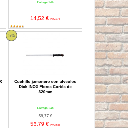
Entrega 24h
14,52 €
IVA incl.
Base Roja Flores Cortés - 500x250x6mm
Cuchillo jamonero con alveolos Dick INOX Flores Cortés de 3
5%
OX
Cuchillo jamonero con alveolos
Dick INOX Flores Cortés de
320mm
Entrega 24h
59,77 €
56,79 €
IVA incl.