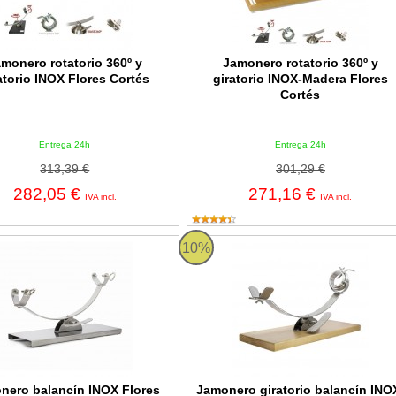
monero rotatorio 360º y
Jamonero rotatorio 360º y
atorio INOX Flores Cortés
giratorio INOX-Madera Flores
Cortés
Entrega 24h
Entrega 24h
313,39 €
301,29 €
282,05 €
271,16 €
IVA incl.
IVA incl.
o balancín INOX Flores Cortés
Jamonero giratorio balancín INOX-
10%
nero balancín INOX Flores
Jamonero giratorio balancín INO