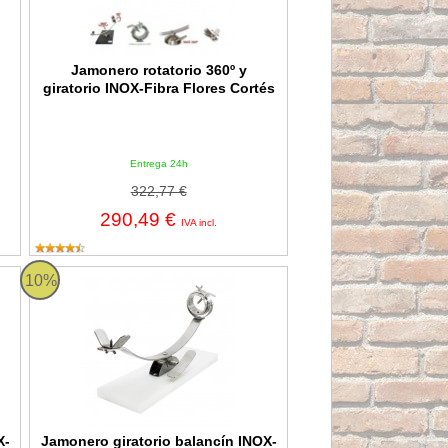
Jamonero rotatorio 360º y
giratorio INOX-Fibra Flores Cortés
Entrega 24h
322,77 €
290,49 €
IVA incl.
Madera Flores Cortés
Jamonero giratorio balancín INOX-Fibra Blanca Flores Cortés
10%
X-
Jamonero giratorio balancín INOX-