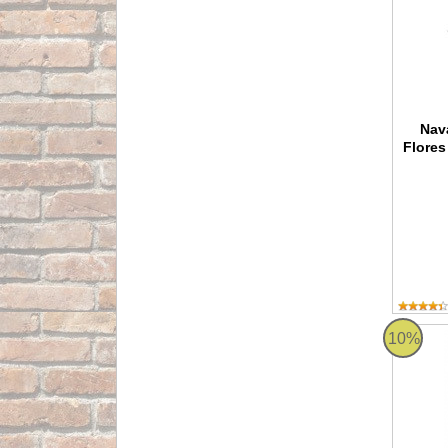
Nav
Flores
Jamoner
10%