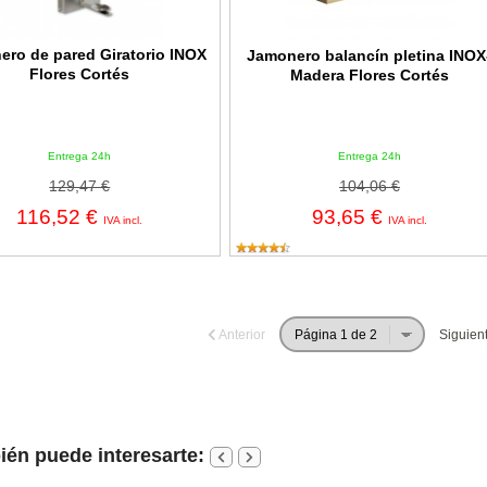
ero de pared Giratorio INOX
Jamonero balancín pletina INOX
Flores Cortés
Madera Flores Cortés
Entrega 24h
Entrega 24h
129,47 €
104,06 €
116,52 €
93,65 €
IVA incl.
IVA incl.
Anterior
Siguien
én puede interesarte: