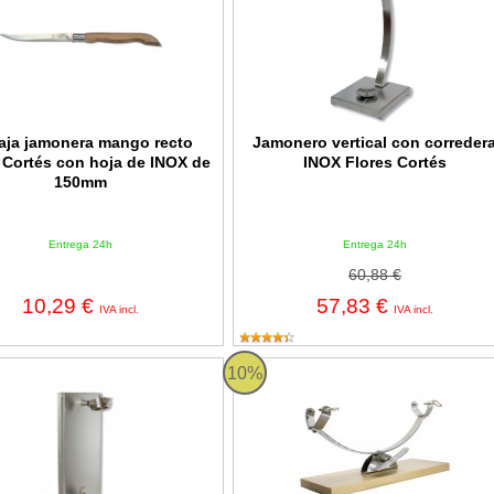
aja jamonera mango recto
Jamonero vertical con correder
 Cortés con hoja de INOX de
INOX Flores Cortés
150mm
Entrega 24h
Entrega 24h
60,88 €
10,29 €
57,83 €
IVA incl.
IVA incl.
o de pared Giratorio INOX Flores Cortés
Jamonero balancín pletina INOX-Ma
10%