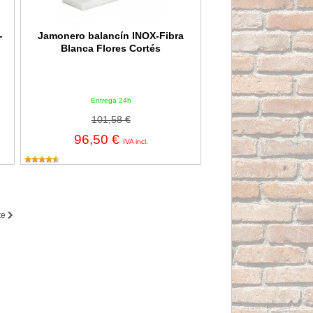
-
Jamonero balancín INOX-Fibra
Blanca Flores Cortés
Entrega 24h
101,58 €
96,50 €
IVA incl.
te