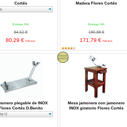
Cortés
Madera Flores Cortés
Entrega 24h
Entrega 24h
84,52 €
190,88 €
80,29 €
171,79 €
IVA incl.
IVA incl.
o plegable de INOX Flores Cortés D.Benito
ENVIO
Mesa jamonera con jamonero INOX g
GRATIS
monero plegable de INOX
Mesa jamonera con jamonero
Flores Cortés D.Benito
INOX giratorio Flores Cortés