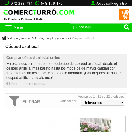
972 233 731
648 179 479
Acceso|Registro
0
Tu Ferretería Profesional Online
Menú
Hogar y menaje
Jardín, camping y terraza
Césped artificial
Césped artificial
Comprar césped artificial online
En esta sección te ofrecemos
todo tipo de césped artificial
: desde el
césped artificial más barato hasta los modelos de mayor calidad con
tratamientos antiestáticos y con efecto memoria. ¡Las mejores ofertas en
césped artificial a tu alcance!
Preguntas frecuentes
Mostrando 1 - 22 de 22 productos
FILTRAR
Ordenar por:
Césped artificial LUGANO 40mm Nortene
Malla antihierba WEEDSOL Norte