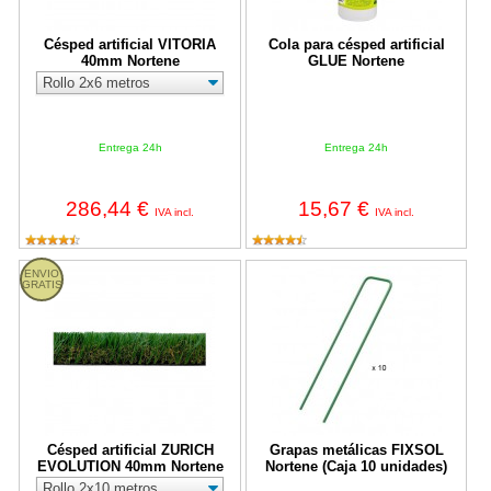
Césped artificial VITORIA
Cola para césped artificial
40mm Nortene
GLUE Nortene
Entrega 24h
Entrega 24h
286,44 €
15,67 €
IVA incl.
IVA incl.
Césped artificial ZURICH EVOLUTION 40mm Nortene
Grapas metálicas FIXSOL Nortene
ENVIO
GRATIS
Césped artificial ZURICH
Grapas metálicas FIXSOL
EVOLUTION 40mm Nortene
Nortene (Caja 10 unidades)