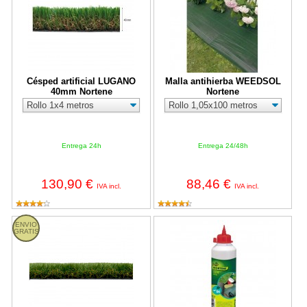
Césped artificial LUGANO
Malla antihierba WEEDSOL
40mm Nortene
Nortene
Entrega 24h
Entrega 24/48h
130,90 €
88,46 €
IVA incl.
IVA incl.
Césped artificial VITORIA 40mm Nortene
Cola para césped artificial GLUE 
ENVIO
GRATIS