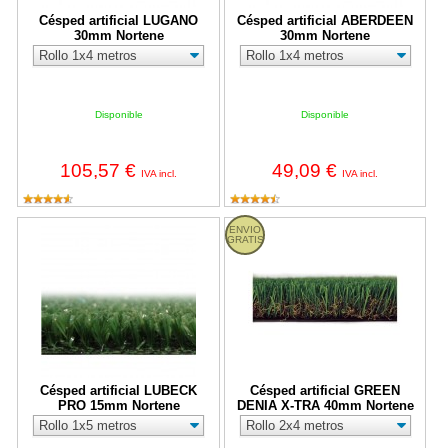
Césped artificial LUGANO
Césped artificial ABERDEEN
30mm Nortene
30mm Nortene
Disponible
Disponible
105,57 €
49,09 €
IVA incl.
IVA incl.
Césped artificial LUBECK PRO 15mm Nortene
Césped artificial GREEN DENIA
ENVIO
GRATIS
Césped artificial LUBECK
Césped artificial GREEN
PRO 15mm Nortene
DENIA X-TRA 40mm Nortene