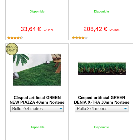
Disponible
Disponible
33,64 €
208,42 €
IVA incl.
IVA incl.
Césped artificial GREEN NEW PIAZZA 40mm Nortene
Césped artificial GREEN DENIA
ENVIO
GRATIS
Césped artificial GREEN
Césped artificial GREEN
NEW PIAZZA 40mm Nortene
DENIA X-TRA 30mm Nortene
Disponible
Disponible