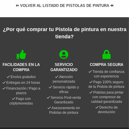
VOLVER AL LISTADO DE PISTOLAS DE PINTURA
¿Por qué comprar tu Pistola de pintura en nuestra
tienda?
FACILIDADES EN LA
SERVICIO
COMPRA SEGURA
COMPRA
GARANTIZADO
Tienda de confianza
con experiencia
Envíos gratuitos
Atención
personalizada
Pago 100% seguro
Entregas en 24 horas
de tu Pistola de pintura
Servicio rápido y
Financiación / Pago a
eficaz
Pistolas para pintar
plazos
con compresor de
Servicio Post-venta
Pago con
calidad garantizada
Garantizado
criptomonedas
Derecho de
Asesoramiento en
devolución
Pistolas de pintura