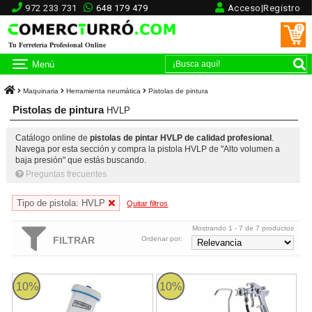
972 233 731
648 179 479
Acceso|Registro
0
Tu Ferretería Profesional Online
Menú
Maquinaria
Herramienta neumática
Pistolas de pintura
Pistolas de pintura
HVLP
Catálogo online de
pistolas de pintar HVLP de calidad profesional
.
Navega por esta sección y compra la pistola HVLP de "Alto volumen a
baja presión" que estás buscando.
Preguntas frecuentes
Tipo de pistola: HVLP
Quitar filtros
Mostrando 1 - 7 de 7 productos
FILTRAR
Ordenar por:
Pistola HVLP Top Profesional
Kit de pintura Profesional HVLP c
10%
10%