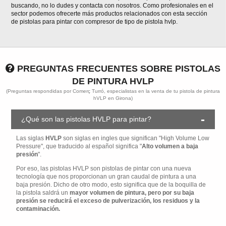
buscando, no lo dudes y contacta con nosotros. Como profesionales en el
sector podemos ofrecerte más productos relacionados con esta sección
de pistolas para pintar con compresor de tipo de pistola hvlp.
PREGUNTAS FRECUENTES SOBRE PISTOLAS
DE PINTURA HVLP
(Preguntas respondidas por Comerç Turró, especialistas en la venta de tu pistola de pintura
hVLP en Girona)
¿Qué son las pistolas HVLP para pintar?
Las siglas
HVLP
son siglas en ingles que significan "High Volume Low
Pressure", que traducido al español significa "
Alto volumen a baja
presión
".
Por eso, las pistolas HVLP son pistolas de pintar con una nueva
tecnología que nos proporcionan un gran caudal de pintura a una
baja presión. Dicho de otro modo, esto significa que de la boquilla de
la pistola saldrá un
mayor volumen de pintura, pero por su baja
presión se reducirá el exceso de pulverización, los residuos y la
contaminación.