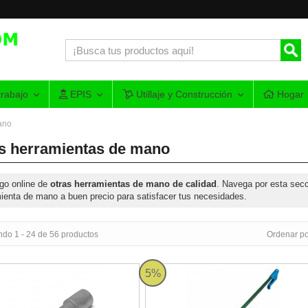
rabajo
EPIS
Utillaje y Construcción
Hogar
ano
s herramientas de mano
go online de
otras herramientas de mano de calidad
. Navega por esta secc
ienta de mano a buen precio para satisfacer tus necesidades.
ndo 1 - 24 de 56 productos
Ordenar po
 recto Rubi
Pinza Polivalente "Alcanza-todo" U
5%