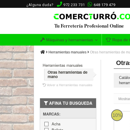
¿Alguna duda?
972 233 731
648 179 479
Tu Ferretería Profesional Online
Máquinas y herramientas
Ropa de t
Herramientas manuales
Otras herramientas de m
Otra
Herramientas manuales
Otras herramientas de
mano
Catálo
herram
Volver a Herramientas manuales
Mostra
AFINA TU BUSQUEDA
MARCAS:
Escoplo
10%
Acha
Bellota