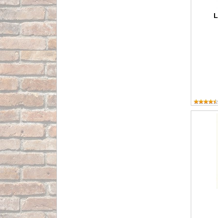
L
Aplacan