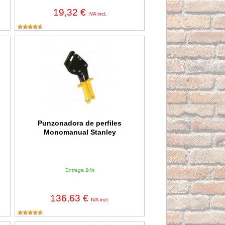
19,32 €
IVA incl.
0mm
Punzonadora de perfiles Monomanual Stanley
Punzonadora de perfiles
Monomanual Stanley
Entrega 24h
136,63 €
IVA incl.