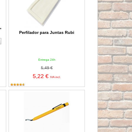
"
Perfilador para Juntas Rubi
Entrega 24h
5,49 €
5,22 €
IVA incl.
H con 2 botellas MAP-PLUS
Rebabador DT - 1 con cuchilla no intercambiable Acha