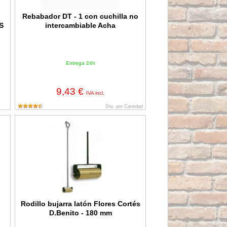
Rebabador DT - 1 con cuchilla no
S
intercambiable Acha
Entrega 24h
9,43 €
IVA incl.
Dto. por Cantidad
Rodillo bujarra latón Flores Cortés D.Benito - 180 mm
Rodillo bujarra latón Flores Cortés
D.Benito - 180 mm