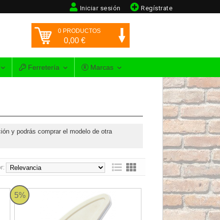
Iniciar sesión
Regístrate
0
PRODUCTOS
0,00
€
Ferretería
Marcas
ión y podrás comprar el modelo de otra
r:
nger NiftyNabber Pro
Perfilador para Juntas Rubi
5%