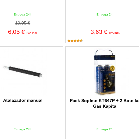
Entrega 24h
Entrega 24h
19,05 €
6,05 €
3,63 €
IVA incl.
IVA incl.
dor manual
Pack Soplete KT647P + 2 Botellas G
Atalazador manual
Pack Soplete KT647P + 2 Botella
Gas Kapital
Entrega 24h
Entrega 24h