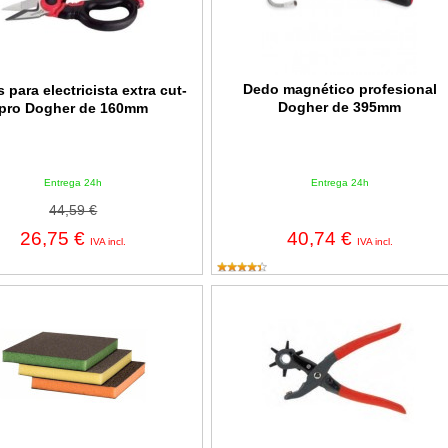
Dedo magnético profesional
s para electricista extra cut-
Dogher de 395mm
pro Dogher de 160mm
Entrega 24h
Entrega 24h
44,59 €
26,75 €
40,74 €
IVA incl.
IVA incl.
 3 vellones de lijado
Alicate sacabocados de 210x60mm