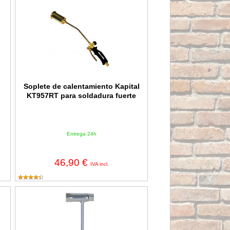
ta Kapataz
Soplete de calentamiento Kapital KT957RT para soldadura fuert
Soplete de calentamiento Kapital
KT957RT para soldadura fuerte
Entrega 24h
46,90 €
IVA incl.
r de 395mm
Llave de bujías 19/13mm 7199000201 Garland