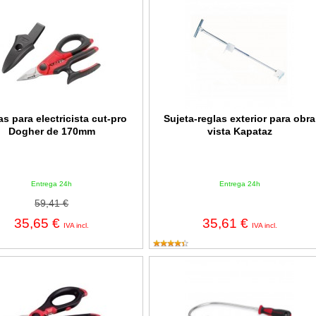
para electricista cut-pro Dogher de 170mm
Sujeta-reglas exterior para obra vis
as para electricista cut-pro
Sujeta-reglas exterior para obra
Dogher de 170mm
vista Kapataz
Entrega 24h
Entrega 24h
59,41 €
35,65 €
35,61 €
IVA incl.
IVA incl.
para electricista extra cut-pro Dogher de 160mm
Dedo magnético profesional Doghe