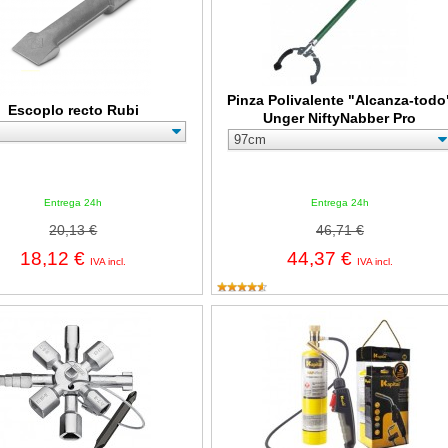
Pinza Polivalente "Alcanza-todo
Escoplo recto Rubi
Unger NiftyNabber Pro
Entrega 24h
Entrega 24h
20,13 €
46,71 €
18,12 €
44,37 €
IVA incl.
IVA incl.
niversal Twinkey
Soplete a manguera Kapital KT947