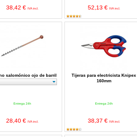
38,42 €
52,13 €
IVA incl.
IVA incl.
salomónico ojo de barril
Tijeras para electricista Knipex 16
no salomónico ojo de barril
Tijeras para electricista Knipex
160mm
Entrega 24h
Entrega 24h
28,40 €
38,37 €
IVA incl.
IVA incl.