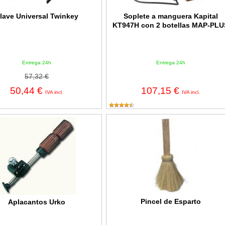
lave Universal Twinkey
Soplete a manguera Kapital
KT947H con 2 botellas MAP-PLU
Entrega 24h
Entrega 24h
57,32 €
50,44 €
107,15 €
IVA incl.
IVA incl.
tos Urko
Pincel de Esparto
Pincel de Esparto
Aplacantos Urko