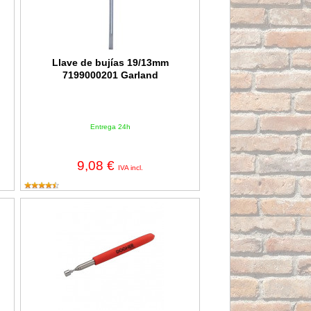
Llave de bujías 19/13mm
7199000201 Garland
Entrega 24h
9,08 €
IVA incl.
Imán telescópico con clip Dogher de 635mm