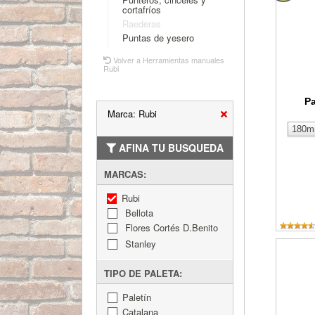
cortafríos
Raederas
Puntas de yesero
Volver a Herramientas manuales
Rubi
P
Marca: Rubi
AFINA TU BUSQUEDA
MARCAS:
Rubi
Bellota
Flores Cortés D.Benito
Stanley
Paleta 
TIPO DE PALETA:
Paletín
Catalana