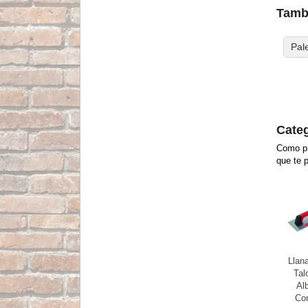
Tambi
Pale
Categ
Como pr
que te 
Llan
Tal
Alb
Con