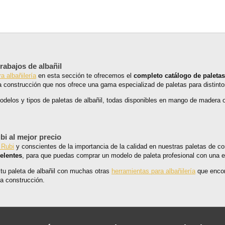
rabajos de albañil
a albañilería
en esta sección te ofrecemos el
completo catálogo de paletas 
la construcción que nos ofrece una gama especializad de paletas para distintos
delos y tipos de paletas de albañil, todas disponibles en mango de madera o
bi al mejor precio
 Rubi
y conscientes de la importancia de la calidad en nuestras paletas de co
elentes
, para que puedas comprar un modelo de paleta profesional con una ex
u paleta de albañil con muchas otras
herramientas para albañilería
que encon
la construcción.