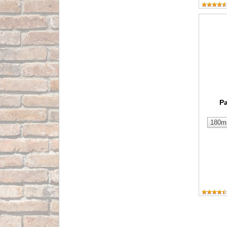
Paleta 
P