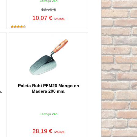
Entrega 24h
10,60 €
10,07 €
IVA incl.
ico Rubiflex 170x50 mm.
Paleta Rubi PFM26 Mango en Madera 200 mm.
Paleta Rubi PFM26 Mango en
.
Madera 200 mm.
Entrega 24h
28,19 €
IVA incl.