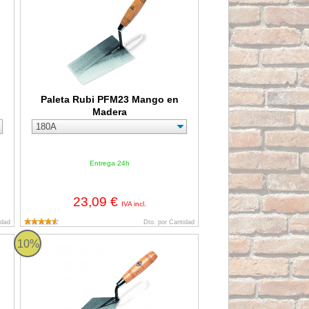
Paleta Rubi PFM23 Mango en
Madera
Entrega 24h
23,09 €
IVA incl.
idad
Dto. por Cantidad
Paleta Rubi PFM20 Mango en Madera
10%