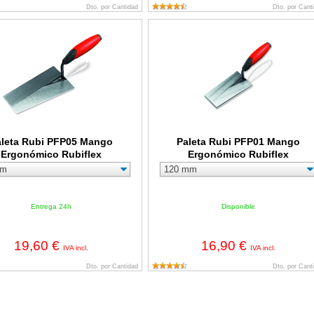
Dto. por Cantidad
Dto. por Cant
Rubi PFP05 Mango Ergonómico Rubiflex
Paleta Rubi PFP01 Mango Ergonómi
aleta Rubi PFP05 Mango
Paleta Rubi PFP01 Mango
Ergonómico Rubiflex
Ergonómico Rubiflex
Entrega 24h
Disponible
19,60 €
16,90 €
IVA incl.
IVA incl.
Dto. por Cantidad
Dto. por Cant