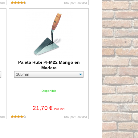
idad
Dto. por Cantidad
co Rubiflex
Paleta Rubi PFM22 Mango en Madera
Paleta Rubi PFM22 Mango en
Madera
Disponible
21,70 €
IVA incl.
idad
Dto. por Cantidad