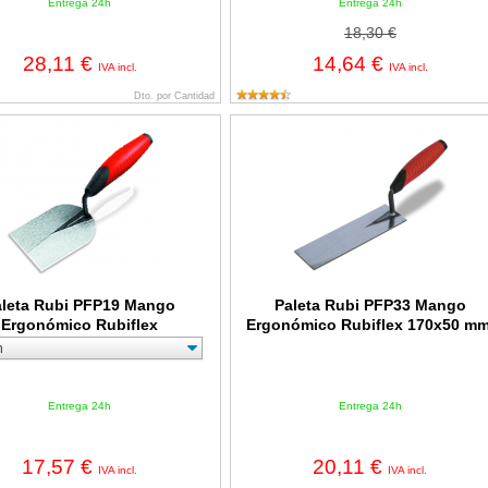
Entrega 24h
Entrega 24h
18,30 €
28,11 €
14,64 €
IVA incl.
IVA incl.
Dto. por Cantidad
Rubi PFP19 Mango Ergonómico Rubiflex
Paleta Rubi PFP33 Mango Ergonóm
aleta Rubi PFP19 Mango
Paleta Rubi PFP33 Mango
Ergonómico Rubiflex
Ergonómico Rubiflex 170x50 mm
Entrega 24h
Entrega 24h
17,57 €
20,11 €
IVA incl.
IVA incl.