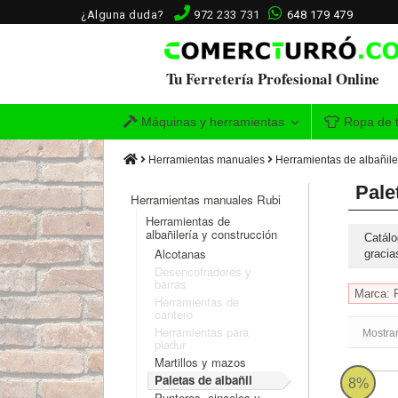
¿Alguna duda?
972 233 731
648 179 479
Tu Ferretería Profesional Online
Máquinas y herramientas
Ropa de t
Herramientas manuales
Herramientas de albañile
Pale
Herramientas manuales Rubi
Herramientas de
albañilería y construcción
Catálo
Alcotanas
gracia
Desencofradores y
barras
Marca: 
Herramientas de
cantero
Herramientas para
Mostra
pladur
Martillos y mazos
Paletas de albañil
Paleta 
8%
Punteros, cinceles y