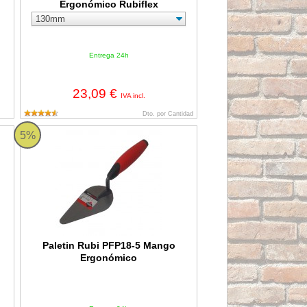
Ergonómico Rubiflex
Entrega 24h
23,09 €
IVA incl.
Dto. por Cantidad
ra 110x75 mm.
Paletin Rubi PFP18-5 Mango Ergonómico
5%
Paletin Rubi PFP18-5 Mango
Ergonómico