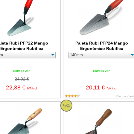
aleta Rubi PFP22 Mango
Paleta Rubi PFP24 Mango
Ergonómico Rubiflex
Ergonómico Rubiflex
Entrega 24h
Entrega 24h
24,32 €
22,38 €
20,11 €
IVA incl.
IVA incl.
Dto. por Cant
Rubi PFM24 Mango en Madera
Paleta Rubi PFM29 - 125 mm
5%