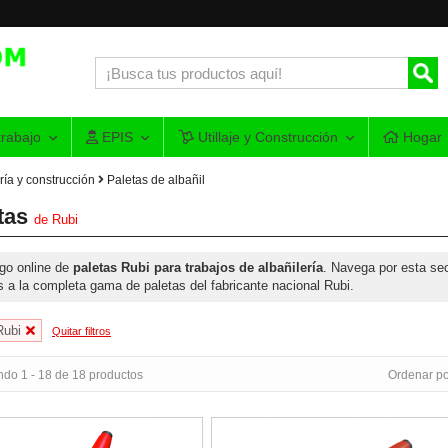
rabajo
EPIS
Utillaje y Construcción
Hogar
ría y construcción
Paletas de albañil
tas
de
Rubi
go online de
paletas Rubi para trabajos de albañilería
. Navega por esta sec
s a la completa gama de paletas del fabricante nacional Rubi.
Rubi
Quitar filtros
ndo 1 - 18 de 18 productos
Ordenar po
Rubi PFP22 Mango Ergonómico Rubiflex
Paleta Rubi PFP24 Mango Ergonómi