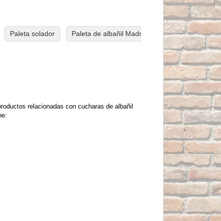
Paleta solador
Paleta de albañil Madrileña
Paleta de albañ
roductos relacionadas con cucharas de albañil
ne: