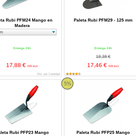
eta Rubi PFM24 Mango en
Paleta Rubi PFM29 - 125 mm
Madera
Entrega 24h
Entrega 24h
18,38 €
17,88 €
17,46 €
IVA incl.
IVA incl.
Dto. por Cantidad
Rubi PFP23 Mango Ergonómico Rubiflex
Paleta Rubi PFP25 Mango Ergonómi
5%
aleta Rubi PFP23 Mango
Paleta Rubi PFP25 Mango