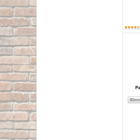
Paleta 
P