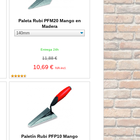
Paleta Rubi PFM20 Mango en
Madera
Entrega 24h
11,88 €
10,69 €
IVA incl.
co Rubiflex 180 mm.
Paletín Rubi PFP10 Mango Ergonómico Rubiflex
Paletín Rubi PFP10 Mango