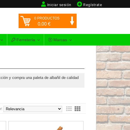
Iniciar sesión
Regístrate
0
PRODUCTOS
0,00
€
Ferretería
Marcas
ción y compra una paleta de albañil de calidad
r:
co Rubiflex
Paleta Rubi PFM23 Mango en Madera