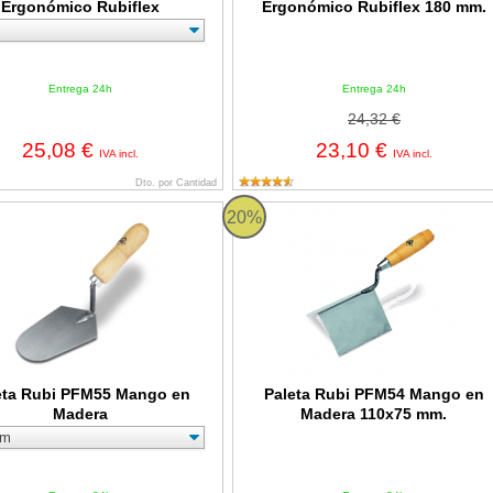
Ergonómico Rubiflex
Ergonómico Rubiflex 180 mm.
Entrega 24h
Entrega 24h
24,32 €
25,08 €
23,10 €
IVA incl.
IVA incl.
Dto. por Cantidad
Rubi PFM55 Mango en Madera
Paleta Rubi PFM54 Mango en Made
20%
eta Rubi PFM55 Mango en
Paleta Rubi PFM54 Mango en
Madera
Madera 110x75 mm.