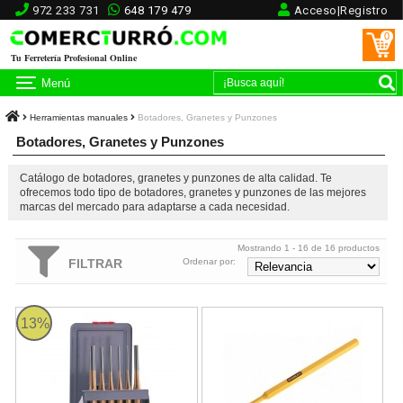
972 233 731
648 179 479
Acceso|Registro
0
Tu Ferretería Profesional Online
Menú
Herramientas manuales
Botadores, Granetes y Punzones
Botadores, Granetes y Punzones
Catálogo de botadores, granetes y punzones de alta calidad. Te
ofrecemos todo tipo de botadores, granetes y punzones de las mejores
marcas del mercado para adaptarse a cada necesidad.
Mostrando 1 - 16 de 16 productos
FILTRAR
Ordenar por:
Juego 6 botadores Rennsteig 4251600
Botador cilíndrico Stanley 6x150
13%