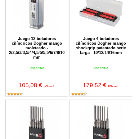
Juego 12 botadores
Juego 4 botadores
cilíndricos Dogher mango
cilíndricos Dogher mango
moleteado -
shockgrip patentado serie
2/2,5/3/3,5/4/4,5/5/5,5/6/7/8/10
larga - 10/12/14/16mm
mm
Disponible
Disponible
105,08 €
179,52 €
IVA incl.
IVA incl.
Juego 6 botadores cilíndricos Dogher mango octogonal - 3/4/5/6
Juego 6 botadores cilíndricos Do