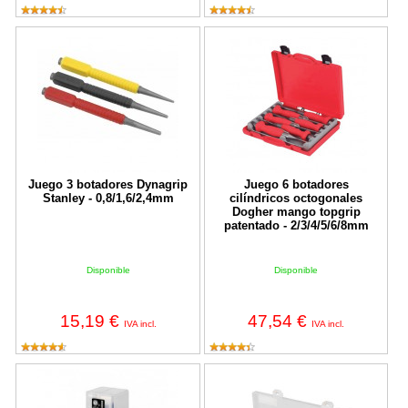
Juego 3 botadores Dynagrip Stanley - 0,8/1,6/2,4mm
Juego 6 botadores cilíndricos oc
Juego 3 botadores Dynagrip
Juego 6 botadores
Stanley - 0,8/1,6/2,4mm
cilíndricos octogonales
Dogher mango topgrip
patentado - 2/3/4/5/6/8mm
Disponible
Disponible
15,19 €
47,54 €
IVA incl.
IVA incl.
Juego 12 botadores cilíndricos Dogher mango moleteado - 2/2,5/3
Juego 4 botadores cilíndricos Do