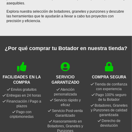
asequibles.
Explora nuestra selección de botadores, granetes y punzones y descubre
las herramientas que te ayudarán a llevar a cabo tus proyectos con
precisión y eficiencia.
¿Por qué comprar tu Botador en nuestra tienda?
FACILIDADES EN LA
SERVICIO
COMPRA SEGURA
COMPRA
GARANTIZADO
Tienda de confianza
con experiencia
Envíos gratuitos
Atención
personalizada
Pago 100% seguro
Entregas en 24 horas
de tu Botador
Servicio rápido y
Financiación / Pago a
eficaz
Botadores, Granetes
plazos
y Punzones de calidad
Servicio Post-venta
Pago con
garantizada
Garantizado
criptomonedas
Derecho de
Asesoramiento en
devolución
Botadores, Granetes y
Punzones