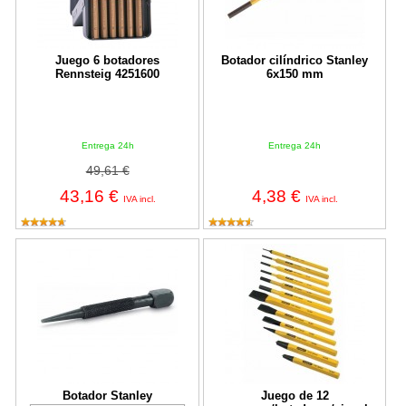
Juego 6 botadores
Botador cilíndrico Stanley
Rennsteig 4251600
6x150 mm
Entrega 24h
Entrega 24h
49,61 €
43,16 €
4,38 €
IVA incl.
IVA incl.
Botador Stanley
Juego de 12 punzones/botadores/
Botador Stanley
Juego de 12