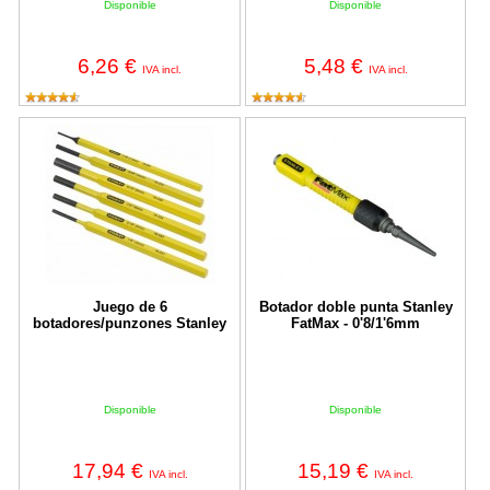
Disponible
Disponible
6,26 €
5,48 €
IVA incl.
IVA incl.
Juego de 6 botadores/punzones Stanley
Botador doble punta Stanley FatM
Juego de 6
Botador doble punta Stanley
botadores/punzones Stanley
FatMax - 0'8/1'6mm
Disponible
Disponible
17,94 €
15,19 €
IVA incl.
IVA incl.