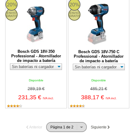
Bosch GDS 18V-350 Professional - Atornillador de impacto a bate
Bosch GDS 18V-750 C Professional 
20%
20%
ENVIO
ENVIO
GRATIS
GRATIS
Bosch GDS 18V-350
Bosch GDS 18V-750 C
Professional - Atornillador
Professional - Atornillador
de impacto a batería
de impacto a batería
Disponible
Disponible
289,19 €
485,21 €
231,35 €
388,17 €
IVA incl.
IVA incl.
Anterior
Siguiente