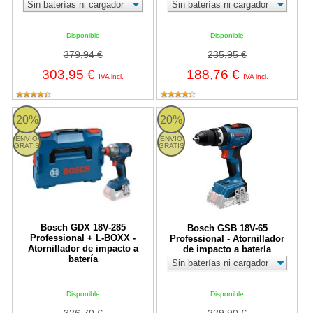
Disponible
Disponible
379,94 €
235,95 €
303,95 €
188,76 €
IVA incl.
IVA incl.
Bosch GDX 18V-285 Professional + L-BOXX - Atornillador de impa
Bosch GSB 18V-65 Professional - A
20%
20%
ENVIO
ENVIO
GRATIS
GRATIS
Bosch GDX 18V-285
Bosch GSB 18V-65
Professional + L-BOXX -
Professional - Atornillador
Atornillador de impacto a
de impacto a batería
batería
Disponible
Disponible