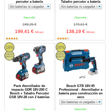
percutor a batería
Taladro percutor a batería
Disponible
Disponible
249,26 €
170,61 €
199,41 €
138,19 €
IVA incl.
IVA incl.
Pack Atornillador de impacto GDR 18V-200 C Bosch + Taladro Pe
Bosch GTB 18V-45 Professional - A
19%
20%
ENVIO
ENVIO
GRATIS
GRATIS
Pack Atornillador de
Bosch GTB 18V-45
impacto GDR 18V-200 C
Professional - Atornillador a
Bosch + Taladro Percutor
batería para construcción en
GSB 18V-28 con 2 baterías
seco
Disponible
Disponible