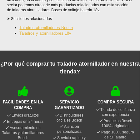
buscando, no lo dudes y contacta con nosotros. Como profesionales en el
sector podemos ofrecerte más productos relacionados con esta sección
de taladros atornilladores Bosch de voltaje batería 18v.
Secciones relacionadas:
Taladros atornilladores Bosch
Taladros y atornilladores 18v
¿Por qué comprar tu Taladro atornillador en nuestra
tienda?
FACILIDADES EN LA
SERVICIO
COMPRA SEGURA
COMPRA
GARANTIZADO
Tienda de confianza
con experiencia
Envíos gratuitos
Distribuidores
oficiales Bosch
Productos Bosch
Entregas en 24 horas
100% originales
Atención
Asesoramiento en
personalizada
Pago 100% seguro
Taladros y atornilladores
de tu Taladro
Bosch
Servicio rápido y