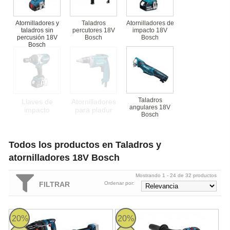
Atornilladores y
Taladros
Atornilladores de
taladros sin
percutores 18V
impacto 18V
percusión 18V
Bosch
Bosch
Bosch
Taladros
Llaves de
Atornilladores
angulares 18V
impacto
para pladur
Bosch
Todos los productos en Taladros y
atornilladores 18V Bosch
Mostrando 1 - 24 de 32 productos
FILTRAR
Ordenar por:
Kit Bosch Martillo GBH 18V-22 + Miniamoladora GWS 18V-11 + T
Bosch GSB 18V-110 C Professional 
20%
20%