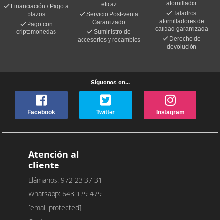
atornillador
eficaz
Financiación / Pago a
Taladros
plazos
Servicio Post-venta
atornilladores de
Garantizado
Pago con
calidad garantizada
criptomonedas
Suministro de
Derecho de
accesorios y recambios
devolución
Síguenos en...
Facebook
Twitter
Instagram
Atención al
cliente
Llámanos: 972 23 37 31
Whatsapp: 648 179 479
[email protected]