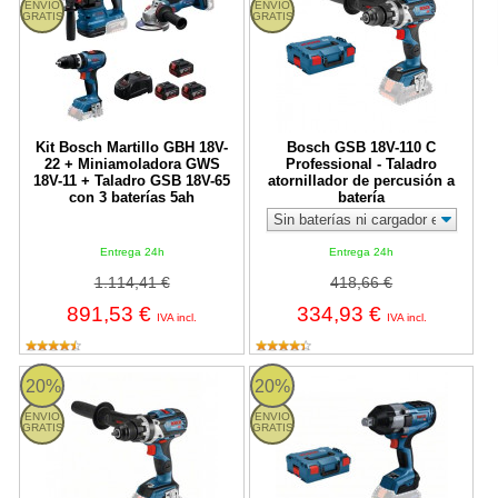
ENVIO
ENVIO
GRATIS
GRATIS
Kit Bosch Martillo GBH 18V-
Bosch GSB 18V-110 C
22 + Miniamoladora GWS
Professional - Taladro
18V-11 + Taladro GSB 18V-65
atornillador de percusión a
con 3 baterías 5ah
batería
Entrega 24h
Entrega 24h
1.114,41 €
418,66 €
891,53 €
334,93 €
IVA incl.
IVA incl.
Bosch GSR 18V-110 C Professional - Taladro atornillador a baterí
Bosch GDS 18V-1050 H Profession
20%
20%
ENVIO
ENVIO
GRATIS
GRATIS