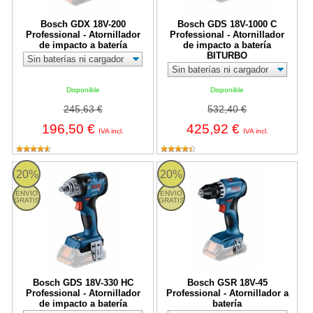
Bosch GDX 18V-200
Bosch GDS 18V-1000 C
Professional - Atornillador
Professional - Atornillador
de impacto a batería
de impacto a batería
BITURBO
Disponible
Disponible
245,63 €
532,40 €
196,50 €
425,92 €
IVA incl.
IVA incl.
Bosch GDS 18V-330 HC Professional - Atornillador de impacto a b
Bosch GSR 18V-45 Professional - A
20%
20%
ENVIO
ENVIO
GRATIS
GRATIS
Bosch GDS 18V-330 HC
Bosch GSR 18V-45
Professional - Atornillador
Professional - Atornillador a
de impacto a batería
batería