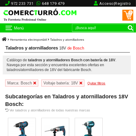
972 233 731
648 179 479
Acceso|Registro
0
Tu Ferretería Profesional Online
Menú
Herramienta electroportátil
Taladros y atornilladores
Taladros y atornilladores
18V
de
Bosch
Catálogo de
taladros y atornilladores Bosch con batería de 18V
.
Navega por esta sección y encuentra excelentes ofertas en
taladros/atornilladores de 18V del fabricante Bosch.
Marca: Bosch
Voltaje batería: 18V
Quitar filtros
Subcategorías en Taladros y atornilladores 18V
Bosch:
Ver taladros y atornilladores de todas nuestras marcas