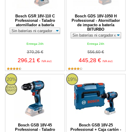
Bosch GSR 18V-110 C
Bosch GDS 18V-1050 H
Professional - Taladro
Professional - Atornillador
atornillador a batería
de impacto a batería
BITURBO
Entrega 24h
Entrega 24h
370,26 €
556,60 €
296,21 €
445,28 €
IVA incl.
IVA incl.
Bosch GSB 18V-45 Professional - Taladro percutor a batería
Bosch GSB 18V-25 Professional + C
20%
19%
ENVIO
GRATIS
Bosch GSB 18V-45
Bosch GSB 18V-25
Professional - Taladro
Professional + Caja cartón -