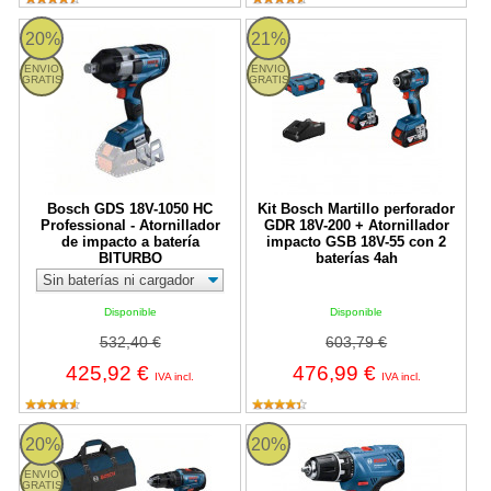
Bosch GDS 18V-1050 HC Professional - Atornillador de impacto 
Kit Bosch Martillo perforador GD
20%
21%
ENVIO
ENVIO
GRATIS
GRATIS
Bosch GDS 18V-1050 HC
Kit Bosch Martillo perforador
Professional - Atornillador
GDR 18V-200 + Atornillador
de impacto a batería
impacto GSB 18V-55 con 2
BITURBO
baterías 4ah
Disponible
Disponible
532,40 €
603,79 €
425,92 €
476,99 €
IVA incl.
IVA incl.
Kit Bosch Taladro atornillador GSB 18V-55 + Miniamoladora GWS
Bosch GSR 18V-21 Professional - T
20%
20%
ENVIO
GRATIS