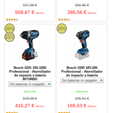
627,99 €
356,95 €
508,67 €
285,56 €
IVA incl.
IVA incl.
Bosch GDS 18V-1000 Professional - Atornillador de impacto a b
Bosch GDR 18V-200 Professional - 
20%
20%
ENVIO
GRATIS
Bosch GDS 18V-1000
Bosch GDR 18V-200
Professional - Atornillador
Professional - Atornillador
de impacto a batería
de impacto a batería
BITURBO
Disponible
Disponible
519,09 €
206,91 €
415,27 €
165,53 €
IVA incl.
IVA incl.