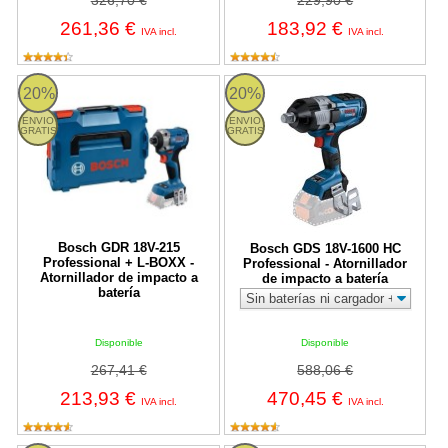
326,70 €
229,90 €
261,36 €
183,92 €
IVA incl.
IVA incl.
Bosch GDR 18V-215 Professional + L-BOXX - Atornillador de impa
Bosch GDS 18V-1600 HC Profession
20%
20%
ENVIO
ENVIO
GRATIS
GRATIS
Bosch GDR 18V-215
Bosch GDS 18V-1600 HC
Professional + L-BOXX -
Professional - Atornillador
Atornillador de impacto a
de impacto a batería
batería
Disponible
Disponible
267,41 €
588,06 €
213,93 €
470,45 €
IVA incl.
IVA incl.