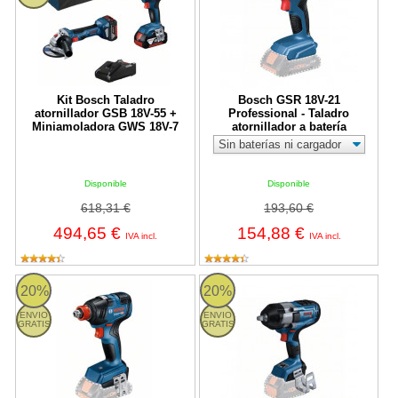
Kit Bosch Taladro
Bosch GSR 18V-21
atornillador GSB 18V-55 +
Professional - Taladro
Miniamoladora GWS 18V-7
atornillador a batería
Disponible
Disponible
618,31 €
193,60 €
494,65 €
154,88 €
IVA incl.
IVA incl.
Bosch GDX 18V-200 Professional - Atornillador de impacto a bate
Bosch GDS 18V-1000 C Profession
20%
20%
ENVIO
ENVIO
GRATIS
GRATIS