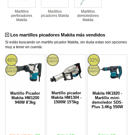
Martillos
Martillos
Martillos
perforadores
picadores Makita
demoledores
Makita
Makita
Los martillos picadores Makita más vendidos
Si estás buscando un martillo picador Makita, sin duda estas son opciones
muy a tener en cuenta:
Martillo Picador Makita HM1200 940W 8'3kg
Martillo picador Makita HM1304 - 1500W 15'
HK1820 Makita
ENVIO
40%
32%
GRATIS
ENVIO
ENVIO
GRATIS
GRATIS
Martillo picador
Martillo Picador
Makita HK1820 -
Makita HM1304 -
Makita HM1200
Martillo mini-
1500W 15'5kg
940W 8'3kg
demoledor SDS-
Plus 3,4Kg 550W