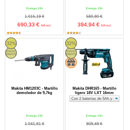
Entrega 24h
Entrega 24h
1.015,19 €
580,80 €
690,33 €
394,94 €
IVA incl.
IVA incl.
HM1203C Makita
Makita DHR165 - Martillo ligero
32%
32%
ENVIO
ENVIO
GRATIS
GRATIS
Makita HM1203C - Martillo
Makita DHR165 - Martillo
demoledor de 9,7kg
ligero 18V LXT 16mm
Entrega 24h
Entrega 24h
1.041,81 €
809,49 €