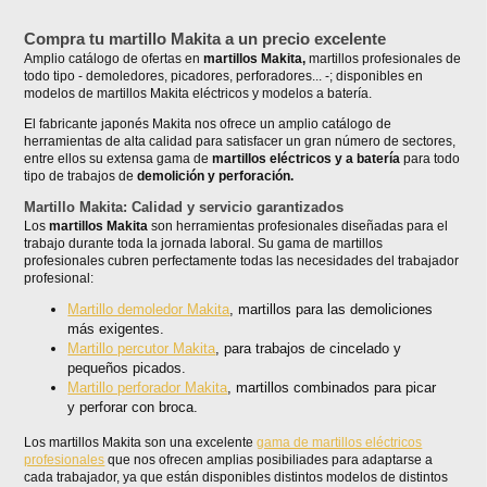
Compra tu martillo Makita a un precio excelente
Amplio catálogo de ofertas en
martillos Makita,
martillos profesionales de
todo tipo - demoledores, picadores, perforadores... -; disponibles en
modelos de martillos Makita eléctricos y modelos a batería.
El fabricante japonés Makita nos ofrece un amplio catálogo de
herramientas de alta calidad para satisfacer un gran número de sectores,
entre ellos su extensa gama de
martillos eléctricos y a batería
para todo
tipo de trabajos de
demolición y perforación.
Martillo Makita: Calidad y servicio garantizados
Los
martillos Makita
son herramientas profesionales diseñadas para el
trabajo durante toda la jornada laboral. Su gama de martillos
profesionales cubren perfectamente todas las necesidades del trabajador
profesional:
Martillo demoledor Makita
, martillos para las demoliciones
más exigentes.
Martillo percutor Makita
, para trabajos de cincelado y
pequeños picados.
Martillo perforador Makita
, martillos combinados para picar
y perforar con broca.
Los martillos Makita son una excelente
gama de martillos eléctricos
profesionales
que nos ofrecen amplias posibiliades para adaptarse a
cada trabajador, ya que están disponibles distintos modelos de distintos