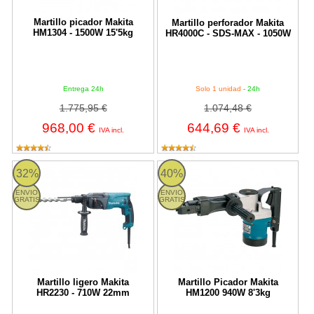
Martillo picador Makita
Martillo perforador Makita
HM1304 - 1500W 15'5kg
HR4000C - SDS-MAX - 1050W
Entrega 24h
Solo 1 unidad
- 24h
1.775,95 €
1.074,48 €
968,00 €
644,69 €
IVA incl.
IVA incl.
Martillo ligero Makita HR2230 - 710W 22mm
Martillo Picador Makita HM1200 
32%
40%
ENVIO
ENVIO
GRATIS
GRATIS
Martillo ligero Makita
Martillo Picador Makita
HR2230 - 710W 22mm
HM1200 940W 8'3kg