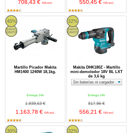
708,43 €
550,45 €
IVA incl.
IVA incl.
Martillo Picador Makita HM1400 1240W 18,1kg.
Makita DHK180Z - Martillo mini-d
40%
32%
ENVIO
ENVIO
GRATIS
GRATIS
Martillo Picador Makita
Makita DHK180Z - Martillo
HM1400 1240W 18,1kg.
mini-demoledor 18V BL LXT
de 3,6 kg
Entrega 24h
Entrega 24h
1.939,63 €
817,96 €
1.163,78 €
556,21 €
IVA incl.
IVA incl.
Martillo Perforador Makita HR2450F con Luz - 780W
Martillo combinado Makita DHR
30%
32%