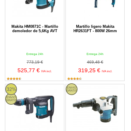
Makita HM0871C - Martillo
Martillo ligero Makita
demoledor de 5,6Kg AVT
HR2631FT - 800W 26mm
Entrega 24h
Entrega 24h
773,19 €
469,48 €
525,77 €
319,25 €
IVA incl.
IVA incl.
HM0870C Makita
Martillo Perforador Makita HR38
ENVIO
32%
GRATIS
ENVIO
GRATIS