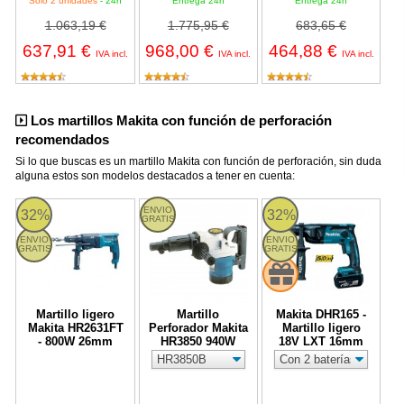
Solo 2 unidades
- 24h
Entrega 24h
Entrega 24h
1.063,19 €
1.775,95 €
683,65 €
637,91 €
968,00 €
464,88 €
IVA incl.
IVA incl.
IVA incl.
Los martillos Makita con función de perforación
recomendados
Si lo que buscas es un martillo Makita con función de perforación, sin duda
alguna estos son modelos destacados a tener en cuenta:
Martillo ligero Makita HR2631FT - 800W 26mm
Martillo Perforador Makita HR3850 940W
Makita DHR165 - Martil
ENVIO
32%
32%
GRATIS
ENVIO
ENVIO
GRATIS
GRATIS
Martillo ligero
Martillo
Makita DHR165 -
Makita HR2631FT
Perforador Makita
Martillo ligero
- 800W 26mm
HR3850 940W
18V LXT 16mm