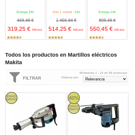
Entrega 24h
Solo 1 unidad
- 24h
Entrega 24h
469,48 €
1.456,94 €
809,49 €
319,25 €
514,25 €
550,45 €
IVA incl.
IVA incl.
IVA incl.
Todos los productos en Martillos eléctricos
Makita
Mostrando 1 - 24 de 86 productos
FILTRAR
Ordenar por:
Martillo picador Makita HM1304 - 1500W 15'5kg
Martillo perforador Makita HR4
ENVIO
40%
GRATIS
ENVIO
GRATIS