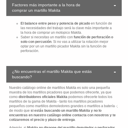
Factores más importante a la hora de
comprar un martillo Makita
El balance entre peso y potencia de picado
en función de
las necesidades del trabajo será la clave más importante a
la hora de comprar un motopico Makita.
Saber si necesitas un martillo con
función de perforación o
solo con percusión
. Si no vas a utilizar la rotación mejor
optar por un un martillo picador Makita sin la función de
perforación.
¿No encuentras el martillo Makita que estás
buscando?
Nuestro catálogo online de martillos Makita es solo una pequeña
muestra de los martillos picadores que podemos ofrecerte, ya que
como
distribuidores oficiales Makita
podemos ofrecerte todos los
martillos de la gama de Makita - tanto los martillos picadores
pequeños como martillos demoledores grandes o martillos a batería -;
de modo que
si estás buscando un martillo Makita y no lo
encuentras en nuestro catálogo online contacta con nosotros y te
cotizaremos el precio y plazo de entrega
.
Además, si
Makita no dispone del martillo demoledor o perforador