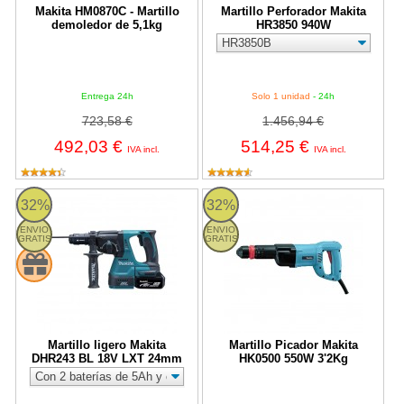
Makita HM0870C - Martillo
Martillo Perforador Makita
demoledor de 5,1kg
HR3850 940W
Entrega 24h
Solo 1 unidad
- 24h
723,58 €
1.456,94 €
492,03 €
514,25 €
IVA incl.
IVA incl.
Martillo ligero Makita DHR243 BL 18V LXT 24mm
Martillo Picador Makita HK0500 
32%
32%
ENVIO
ENVIO
GRATIS
GRATIS
Martillo ligero Makita
Martillo Picador Makita
DHR243 BL 18V LXT 24mm
HK0500 550W 3'2Kg