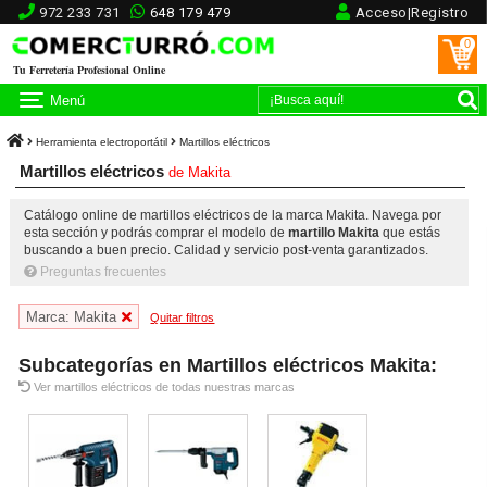
972 233 731
648 179 479
Acceso|Registro
0
Tu Ferretería Profesional Online
Menú
Herramienta electroportátil
Martillos eléctricos
Martillos eléctricos
de
Makita
Catálogo online de martillos eléctricos de la marca Makita. Navega por
esta sección y podrás comprar el modelo de
martillo Makita
que estás
buscando a buen precio. Calidad y servicio post-venta garantizados.
Preguntas frecuentes
Marca: Makita
Quitar filtros
Subcategorías en Martillos eléctricos Makita:
Ver martillos eléctricos de todas nuestras marcas