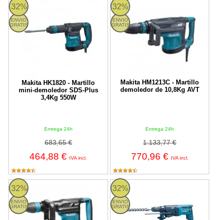
HK1820 Makita
HM1213C Makita
32%
32%
ENVIO
ENVIO
GRATIS
GRATIS
Makita HM1213C - Martillo
Makita HK1820 - Martillo
demoledor de 10,8Kg AVT
mini-demoledor SDS-Plus
3,4Kg 550W
Entrega 24h
Entrega 24h
683,65 €
1.133,77 €
464,88 €
770,96 €
IVA incl.
IVA incl.
HM0871C Makita
Martillo ligero Makita HR2631FT
32%
32%
ENVIO
ENVIO
GRATIS
GRATIS