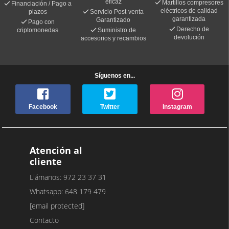
eficaz
Martillos compresores
Financiación / Pago a
eléctricos de calidad
plazos
Servicio Post-venta
garantizada
Garantizado
Pago con
Derecho de
criptomonedas
Suministro de
devolución
accesorios y recambios
Síguenos en...
Facebook
Twitter
Instagram
Atención al
cliente
Llámanos: 972 23 37 31
Whatsapp: 648 179 479
[email protected]
Contacto