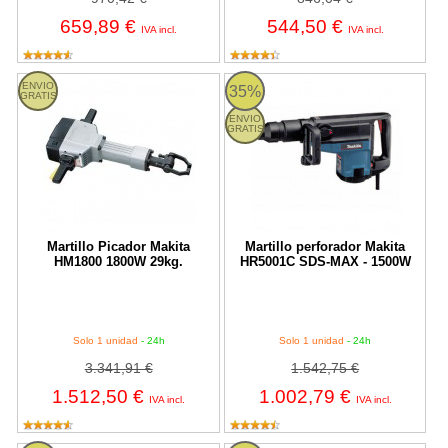
659,89 €
544,50 €
IVA incl.
IVA incl.
Martillo Picador Makita HM1800 1800W 29kg.
Martillo perforador Makita HR5
ENVIO
35%
GRATIS
ENVIO
GRATIS
Martillo Picador Makita
Martillo perforador Makita
HM1800 1800W 29kg.
HR5001C SDS-MAX - 1500W
Solo 1 unidad
- 24h
Solo 1 unidad
- 24h
3.341,91 €
1.542,75 €
1.512,50 €
1.002,79 €
IVA incl.
IVA incl.