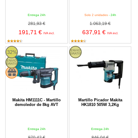
Entrega 24h
Solo 2 unidades
- 24h
281,93 €
1.063,19 €
191,71 €
637,91 €
IVA incl.
IVA incl.
HM1111C Makita
Martillo Picador Makita HK1810 
ENVIO
32%
GRATIS
ENVIO
GRATIS
Makita HM1111C - Martillo
Martillo Picador Makita
demoledor de 8kg AVT
HK1810 505W 3,2Kg
Entrega 24h
Entrega 24h
970,42 €
846,04 €