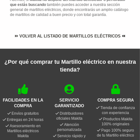
que estás buscando
también puedes acceder a nuestra sección
general de martillos eléctricos, donde encontrarás un amplio catálogo
de martillos de calidad a buen precio y con total garantía.
VOLVER AL LISTADO DE MARTILLOS ELÉCTRICOS
¿Por qué comprar tu Martillo eléctrico en nuestra
tienda?
FACILIDADES EN LA
SERVICIO
COMPRA SEGURA
COMPRA
GARANTIZADO
Tienda de confianza
con experiencia
Envíos gratuitos
Distribuidores
oficiales Makita
Productos Makita
Entregas en 24 horas
100% originales
Atención
Asesoramiento en
personalizada
Pago 100% seguro
Martillos eléctricos
de tu Martillo eléctrico
Makita
Servicio rápido y