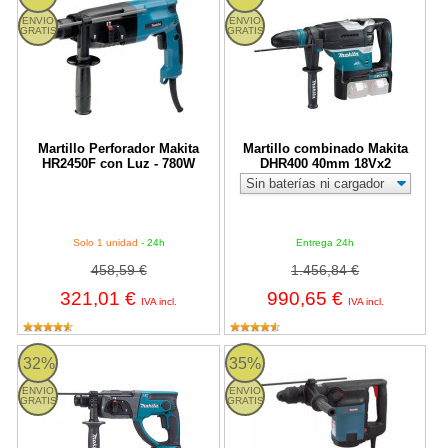
ENVIO
ENVIO
GRATIS
GRATIS
Martillo Perforador Makita
Martillo combinado Makita
HR2450F con Luz - 780W
DHR400 40mm 18Vx2
Solo 1 unidad
- 24h
Entrega 24h
458,59 €
1.456,84 €
321,01 €
990,65 €
IVA incl.
IVA incl.
Makita DHR202 - Martillo ligero 18V LXT 20mm
Martillo perforador Makita HR4
32%
35%
ENVIO
ENVIO
GRATIS
GRATIS