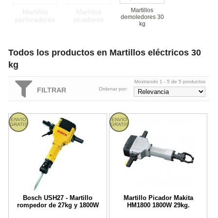
Martillos
Martillos
Martillos
demoledores 30
perforadores
picadores
kg
Todos los productos en Martillos eléctricos 30
kg
Mostrando 1 - 5 de 5 productos
FILTRAR
Ordenar por:
Bosch USH27 - Martillo rompedor de 27kg y 1800W
Martillo Picador Makita HM1800 
ENVIO
ENVIO
GRATIS
GRATIS
Bosch USH27 - Martillo
Martillo Picador Makita
rompedor de 27kg y 1800W
HM1800 1800W 29kg.