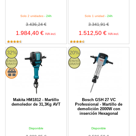
Solo 2 unidades
- 24h
Solo 1 unidad
- 24h
3.436,24 €
3.341,91 €
1.984,40 €
1.512,50 €
IVA incl.
IVA incl.
HM1812 Makita
Bosch GSH 27 VC Professional - M
32%
20%
ENVIO
ENVIO
GRATIS
GRATIS
Makita HM1812 - Martillo
Bosch GSH 27 VC
demoledor de 31,3Kg AVT
Professional - Martillo de
demolición 2000W con
inserción Hexagonal
Disponible
Disponible