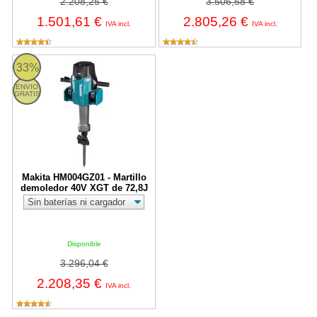
2.208,25 €
3.506,58 €
1.501,61 €
2.805,26 €
IVA incl.
IVA incl.
Makita HM004GZ01 - Martillo demoledor 40V XGT de 72,8J
33%
ENVIO
GRATIS
Makita HM004GZ01 - Martillo
demoledor 40V XGT de 72,8J
Disponible
3.296,04 €
2.208,35 €
IVA incl.