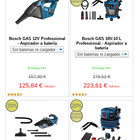
GRATIS
Bosch GAS 12V Professional
Bosch GAS 18V-10 L
- Aspirador a batería
Professional - Aspirador a
batería
Entrega 24h
Entrega 24h
157,30 €
279,51 €
125,84 €
223,61 €
IVA incl.
IVA incl.
Aspirador a batería Bosch GAS 18V-1 Professional
Bosch GAS 18V-12 MC Professiona
20%
20%
ENVIO
GRATIS