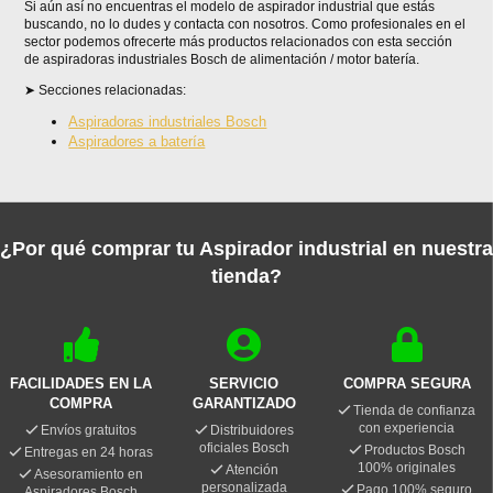
Si aún así no encuentras el modelo de aspirador industrial que estás
buscando, no lo dudes y contacta con nosotros. Como profesionales en el
sector podemos ofrecerte más productos relacionados con esta sección
de aspiradoras industriales Bosch de alimentación / motor batería.
Secciones relacionadas:
Aspiradoras industriales Bosch
Aspiradores a batería
¿Por qué comprar tu Aspirador industrial en nuestra
tienda?
FACILIDADES EN LA
SERVICIO
COMPRA SEGURA
COMPRA
GARANTIZADO
Tienda de confianza
con experiencia
Envíos gratuitos
Distribuidores
oficiales Bosch
Productos Bosch
Entregas en 24 horas
100% originales
Atención
Asesoramiento en
personalizada
Pago 100% seguro
Aspiradores Bosch