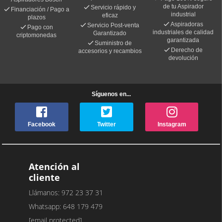
de tu Aspirador
Servicio rápido y
Financiación / Pago a
industrial
eficaz
plazos
Aspiradoras
Servicio Post-venta
Pago con
industriales de calidad
Garantizado
criptomonedas
garantizada
Suministro de
Derecho de
accesorios y recambios
devolución
Síguenos en...
Facebook
Twitter
Instagram
Atención al
cliente
Llámanos: 972 23 37 31
Whatsapp: 648 179 479
[email protected]