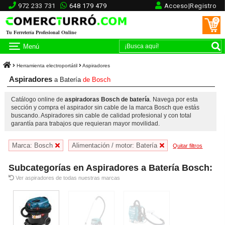
972 233 731
648 179 479
Acceso|Registro
0
Tu Ferretería Profesional Online
Menú
Herramienta electroportátil
Aspiradores
Aspiradores
a Batería
de
Bosch
Catálogo online de
aspiradoras Bosch de batería
. Navega por esta
sección y compra el aspirador sin cable de la marca Bosch que estás
buscando. Aspiradores sin cable de calidad profesional y con total
garantía para trabajos que requieran mayor movilidad.
Marca: Bosch
Alimentación / motor: Batería
Quitar filtros
Subcategorías en Aspiradores a Batería Bosch:
Ver aspiradores de todas nuestras marcas