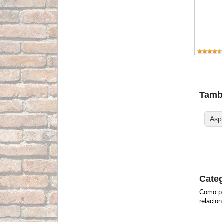
Tambi
Asp
Categ
Como pr
relacio