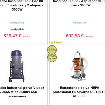
ador Imcoinsa 2R631 de 80
Imcoinsa 2R633 - Aspirador de 8
s con 3 motores y 2 etapas -
litros - 3600W
3000W
Entrega 24h
Entrega 24h
554,18 €
526,47 €
602,58 €
IVA incl.
IVA incl.
or industrial polvo Viudez AV 3665 M de 3600W con accesorios
Extractor de polvo HEPA profesion
15%
ENVIO
GRATIS
ador industrial polvo Viudez
Extractor de polvo HEPA
V 3665 M de 3600W con
profesional Husqvarna DE 130 H 
accesorios
415 m³/h