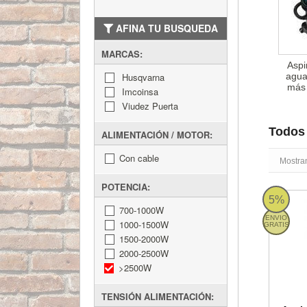
AFINA TU BUSQUEDA
MARCAS:
Aspi
agua
Husqvarna
más
Imcoinsa
Viudez Puerta
Todos
ALIMENTACIÓN / MOTOR:
Con cable
Mostran
POTENCIA:
Aspirado
5%
700-1000W
ENVIO
1000-1500W
GRATIS
1500-2000W
2000-2500W
>2500W
TENSIÓN ALIMENTACIÓN: