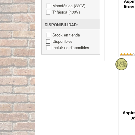
Aspir
Monofásica (230V)
litro
Trifásica (400V)
DISPONIBILIDAD:
Stock en tienda
Disponibles
Incluir no disponibles
ENVIO
Aspirad
GRATIS
Aspir
A