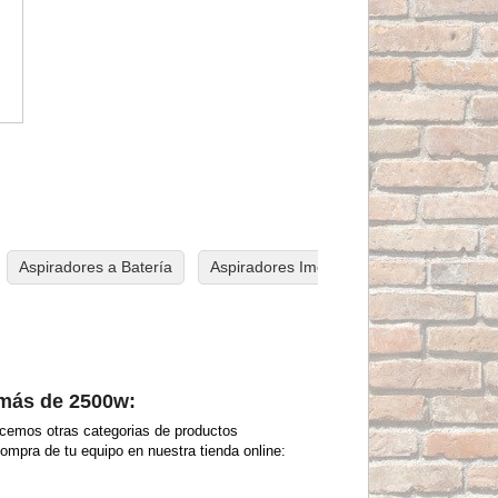
Aspiradores a Batería
Aspiradores Imcoinsa
Aspiradores i
 más de 2500w:
ecemos otras categorias de productos
compra de tu equipo en nuestra tienda online: