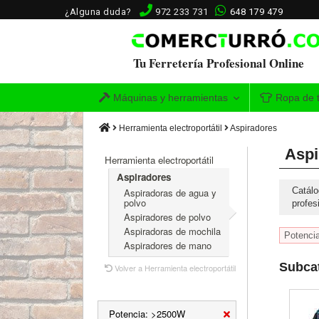
¿Alguna duda?
972 233 731
648 179 479
Tu Ferretería Profesional Online
Máquinas y herramientas
Ropa de t
Herramienta electroportátil
Aspiradores
Aspi
Herramienta electroportátil
Aspiradores
Catálo
Aspiradoras de agua y
polvo
profes
Aspiradores de polvo
Aspiradoras de mochila
Potenci
Aspiradores de mano
Subca
Volver a Herramienta electroportátil
Potencia: >2500W