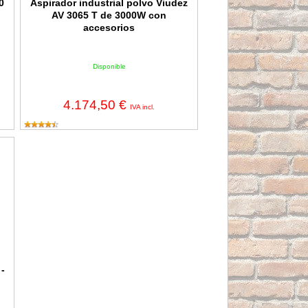
0
Aspirador industrial polvo Viudez
AV 3065 T de 3000W con
accesorios
Disponible
4.174,50 €
IVA incl.
al Husqvarna DE 130 H - 415 m³/h
-