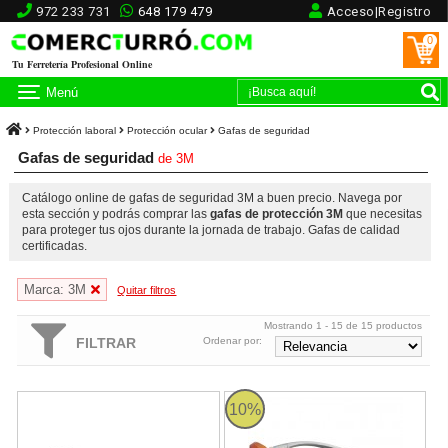
972 233 731
648 179 479
Acceso|Registro
0
Tu Ferretería Profesional Online
Menú
Protección laboral
Protección ocular
Gafas de seguridad
Gafas de seguridad
de
3M
Catálogo online de gafas de seguridad 3M a buen precio. Navega por
esta sección y podrás comprar las
gafas de protección 3M
que necesitas
para proteger tus ojos durante la jornada de trabajo. Gafas de calidad
certificadas.
Marca: 3M
Quitar filtros
Mostrando 1 - 15 de 15 productos
FILTRAR
Ordenar por:
Gafas de seguridad Solus CCS 3M C957
Gafas de seguridad ligeras con o
10%