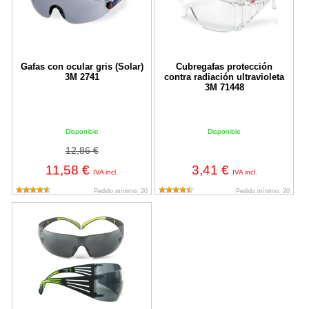
Gafas con ocular gris (Solar)
Cubregafas protección
3M 2741
contra radiación ultravioleta
3M 71448
Disponible
Disponible
12,86 €
11,58 €
3,41 €
IVA incl.
IVA incl.
Pedido mínimo: 20
Pedido mínimo: 20
Gafas de seguridad Securefit 400 Gris 3M C940