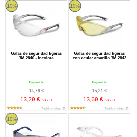
Gafas de seguridad ligeras 3M 2840 - Incolora
Gafas de seguridad ligeras con oc
10%
10%
Gafas de seguridad ligeras
Gafas de seguridad ligeras
3M 2840 - Incolora
con ocular amarillo 3M 2842
Disponible
Disponible
14,76 €
15,21 €
13,29 €
13,69 €
IVA incl.
IVA incl.
Pedido mínimo: 20
Pedido mínimo: 20
Gafas con ocular gris (Solar) 3M 2741
Cubregafas protección contra radi
10%