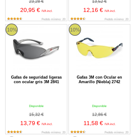
23,28 €
13,52 €
20,95 €
12,16 €
IVA incl.
IVA incl.
Pedido mínimo: 20
Pedido mínimo: 20
Gafas de seguridad ligeras con ocular gris 3M 2841
Gafas 3M con Ocular en Amarillo 
10%
10%
Gafas de seguridad ligeras
Gafas 3M con Ocular en
con ocular gris 3M 2841
Amarillo (Niebla) 2742
Disponible
Disponible
15,32 €
12,86 €
13,79 €
11,58 €
IVA incl.
IVA incl.
Pedido mínimo: 20
Pedido mínimo: 20