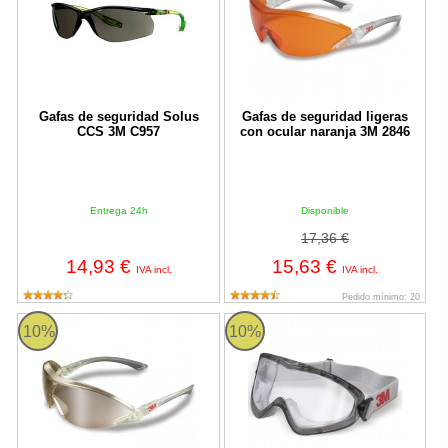
Gafas de seguridad Solus
Gafas de seguridad ligeras
CCS 3M C957
con ocular naranja 3M 2846
Entrega 24h
Disponible
17,36 €
14,93 €
15,63 €
IVA incl.
IVA incl.
Pedido mínimo: 20
Gafas de seguridad ligeras con ocular espejo 3M 2844
Gafas de seguridad 3M 2890
10%
10%