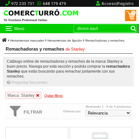
972 233 731
648 179 479
Acceso|Registro
0
Tu Ferretería Profesional Online
Menú
Herramientas manuales
Herramientas de fijación
Remachadoras y remaches
Remachadoras y remaches
de
Stanley
Catálogo online de remachadoras y remaches de la marca Stanley a
buen precio. Navega por esta sección y podrás comprar la
remachadora
Stanley
que estás buscando para remachar juntamente con sus
remaches.
Preguntas frecuentes
Marca: Stanley
Quitar filtros
Mostrando 1 - 5 de 5 productos
FILTRAR
Ordenar por:
Remachadora MR77 Stanley
Remaches aluminio Stanley