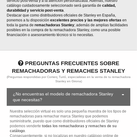
servicio post-venta y a la atención personalizada. Además, nuestro
catálogo cuidadosamente seleccionado será garantía de
calidad,
durabilidad y servicio post-venta
.
Destacar que como distribuidores oficiales de Stanley en España,
ponemos a tu disposición
excelentes precios y las mejores ofertas
en
toda la gama de
remachadoras Stanley
; además de amplias facilidades
posibles en la compra de tu remachadora Stanley, como una posible
financiación o asesoramiento técnico si lo necesitas.
PREGUNTAS FRECUENTES SOBRE
REMACHADORAS Y REMACHES STANLEY
(Preguntas respondidas por Comerç Turró, especialistas en la venta de tu remachadora
Stanley en Girona)
¿No encuentras el modelo de remachadora Stanley
que necesitas?
Nuestra selección virtual es solo una pequeña muestra de los tipos de
remachadoras para remachar marca Stanley que podemos
suministrarte, puesto que como distribuidores oficiales de Stanley
podemos venderte
todas los remachadoras y remaches de su
catálogo
.
Consecuentemente, si no localizas en nuestro catálogo online de