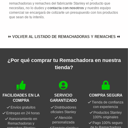
remachadoras y remaches del fabricante Stanley el producto que
necesitas, no lo dudes y
contacta con nosotros
y nuestro equipo
comercial se encargará de cotizarte un presupuesto con los productos
que sean de tu interés.
VOLVER AL LISTADO DE REMACHADORAS Y REMACHES
¿Por qué comprar tu Remachadora en nuestra
tienda?
FACILIDADES EN LA
SERVICIO
COMPRA SEGURA
COMPRA
GARANTIZADO
Tienda de confianza
con experiencia
Envíos gratuitos
Distribuidores
oficiales Stanley
Productos Stanley
Entregas en 24 horas
100% originales
Atención
Asesoramiento en
personalizada
Pago 100% seguro
Remachadoras y
de tu Remachadora