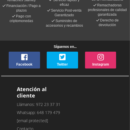
remaches Stanley
Servicio rápido y
eficaz
Remachadoras
Financiación / Pago a
profesionales de calidad
plazos
Servicio Post-venta
garantizada
Garantizado
Pago con
Derecho de
criptomonedas
Suministro de
devolución
accesorios y recambios
Síguenos en...
Facebook
Twitter
Instagram
Atención al
cliente
Llámanos: 972 23 37 31
Whatsapp: 648 179 479
[email protected]
Contacto