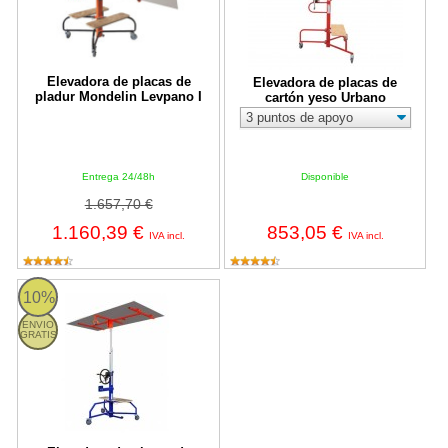
Elevadora de placas de
Elevadora de placas de
pladur Mondelin Levpano I
cartón yeso Urbano
Entrega 24/48h
Disponible
1.657,70 €
1.160,39 €
853,05 €
IVA incl.
IVA incl.
Elevadora de placas de pladur EDMAPLAC 450
10%
ENVIO
GRATIS