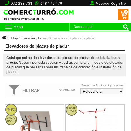
972 233 731
648 179 479
Acceso|Registro
0
Tu Ferretería Profesional Online
Menú
Utillaje
Elevación y tracción
Elevadores de placas de pladur
Elevadores de placas de pladur
Catálogo online de
elevadores de placas de pladur de calidad a buen
precio
. Navega por esta sección y podrás comprar el modelo de elevador
de placas que necesitas para tus trabajos de colocación e instalación de
pladur.
Mostrando 1 - 3 de 3 productos
FILTRAR
Ordenar por:
Elevadora de placas de pladur Mondelin Levpano I
Elevadora de placas de cartón y
ENVIO
30%
GRATIS
ENVIO
GRATIS