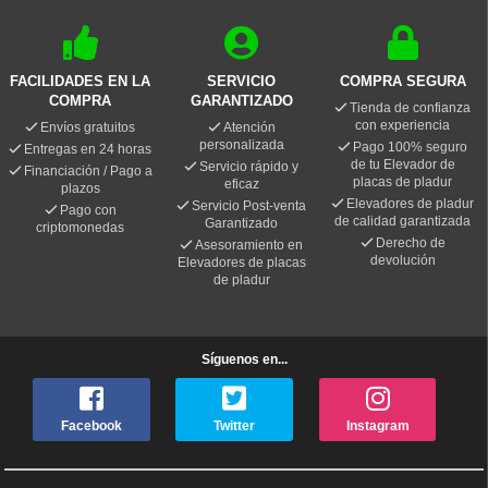
FACILIDADES EN LA
SERVICIO
COMPRA SEGURA
COMPRA
GARANTIZADO
Tienda de confianza
con experiencia
Envíos gratuitos
Atención
personalizada
Pago 100% seguro
Entregas en 24 horas
de tu Elevador de
Servicio rápido y
Financiación / Pago a
placas de pladur
eficaz
plazos
Elevadores de pladur
Servicio Post-venta
Pago con
de calidad garantizada
Garantizado
criptomonedas
Derecho de
Asesoramiento en
devolución
Elevadores de placas
de pladur
Síguenos en...
Facebook
Twitter
Instagram