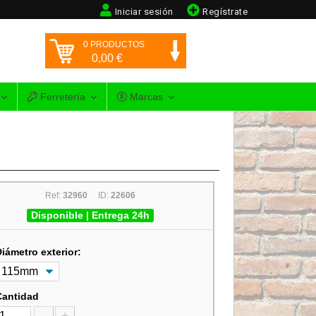
Iniciar sesión
Regístrate
0
PRODUCTOS
0,00
€
Ferretería
Marcas
Ref:
32960
ID:
22606
Disponible | Entrega 24h
Diámetro exterior:
Cantidad