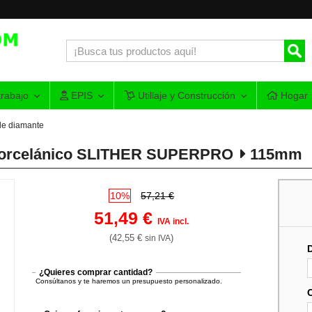
rabajo
EPIS
Utillaje y Construcción
Hogar
de diamante
 Porcelánico SLITHER SUPERPRO
115mm
10%
57,21 €
51,49 €
IVA incl.
(42,55 €
)
sin IVA
¿Quieres comprar cantidad?
Consúltanos y te haremos un presupuesto personalizado.