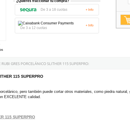
¿Quieres fraccionar tu compra?
De 3 a 18 cuotas
+ Info
+ Info
De 3 a 12 cuotas
tos
RUBI GRES PORCELÁNICO SLITHER 115 SUPERPRO:
SLITHER 115 SUPERPRO
orcelánico, pero también puede cortar otros materiales, como piedra natural, 
 con EXCELENTE calidad.
THER 115 SUPERPRO