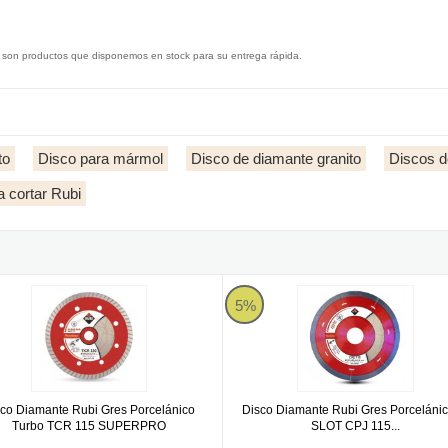
 son productos que disponemos en stock para su entrega rápida.
to
Disco para mármol
Disco de diamante granito
Discos 
a cortar Rubi
HER 115 PRO
 Diamante Rubi Gres Porcelánico Turbo TCR 115 SUPERPRO
Disco Diamante Rubi Gres Porc
5%
sco Diamante Rubi Gres Porcelánico
Disco Diamante Rubi Gres Porcelánic
Turbo TCR 115 SUPERPRO
SLOT CPJ 115...