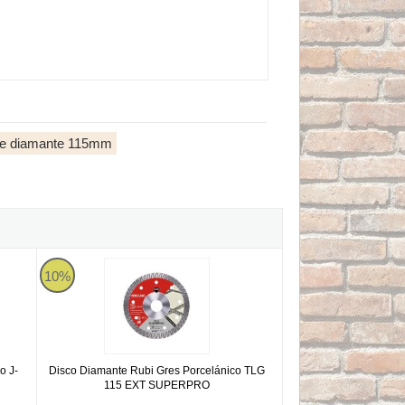
de diamante 115mm
elánico J-SLOT CPJ 115 SUPERPRO
Disco Diamante Rubi Gres Porcelánico TLG 115 EXT SUP
10%
o J-
Disco Diamante Rubi Gres Porcelánico TLG
115 EXT SUPERPRO