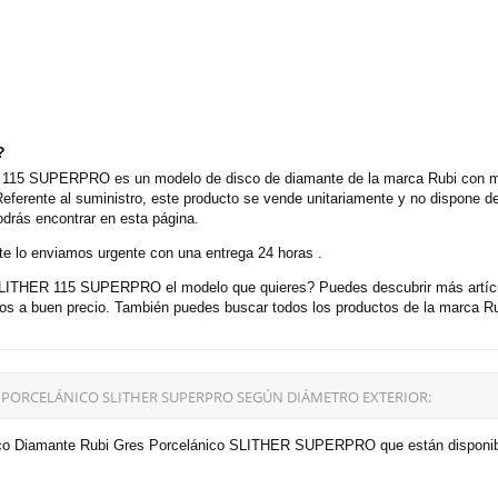
?
115 SUPERPRO es un modelo de disco de diamante de la marca Rubi con muy
Referente al suministro, este producto se vende unitariamente y no dispone 
odrás encontrar en esta página.
e lo enviamos urgente con una entrega 24 horas .
LITHER 115 SUPERPRO el modelo que quieres? Puedes descubrir más artícul
 a buen precio. También puedes buscar todos los productos de la marca Rub
 PORCELÁNICO SLITHER SUPERPRO SEGÚN DIÁMETRO EXTERIOR:
isco Diamante Rubi Gres Porcelánico SLITHER SUPERPRO que están disponibl