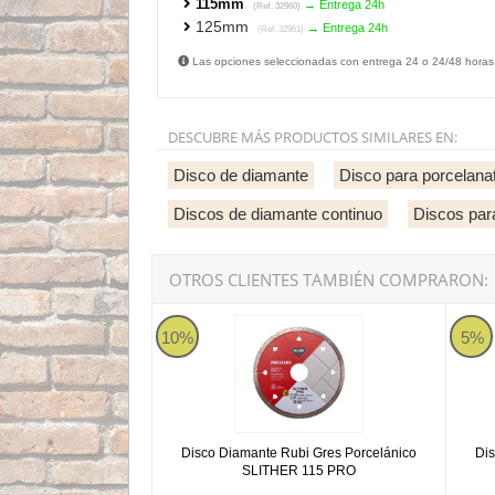
115mm
→ Entrega 24h
(Ref. 32960)
125mm
→ Entrega 24h
(Ref. 32961)
Las opciones seleccionadas con entrega 24 o 24/48 horas
DESCUBRE MÁS PRODUCTOS SIMILARES EN:
Disco de diamante
Disco para porcelana
Discos de diamante continuo
Discos par
OTROS CLIENTES TAMBIÉN COMPRARON:
Disco Diamante Rubi Gres Porcelánico SLIT
Disco
10%
5%
Disco Diamante Rubi Gres Porcelánico
Di
SLITHER 115 PRO