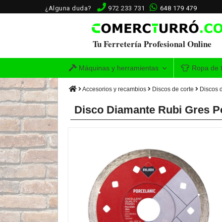
¿Alguna duda?
972 233 731
648 179 479
Tu Ferretería Profesional Online
Máquinas y herramientas
Ropa de t
Accesorios y recambios
Discos de corte
Discos 
Disco Diamante Rubi Gres